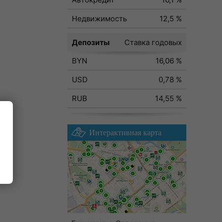
Недвижимость
12,5 %
Депозиты
Ставка годовых
BYN
16,06 %
USD
0,78 %
RUB
14,55 %
Интерактивная карта