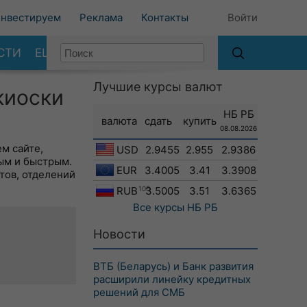
нвестируем
Реклама
Контакты
Войти
СТИ
ЕЩЕ
Лучшие курсы валют
киоски
НБ РБ
валюта
сдать
купить
08.08.2026
м сайте,
USD
2.9455
2.955
2.9386
ым и быстрым.
EUR
3.4005
3.41
3.3908
тов, отделений
RUB
100
3.5005
3.51
3.6365
Все курсы
НБ РБ
Новости
ВТБ (Беларусь) и Банк развития
расширили линейку кредитных
решений для СМБ