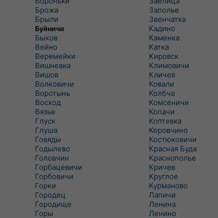
Бороньки
Заелица
Брожа
Заполье
Брыли
Звенчатка
Кадино
Буйничи
Быхов
Каменка
Вейно
Катка
Веремейки
Кировск
Вишневка
Климовичи
Вишов
Кличев
Волковичи
Ковали
Воротынь
Колбча
Восход
Комсеничи
Вязье
Копачи
Глуск
Коптевка
Глуша
Коровчино
Говяды
Костюковичи
Годылево
Красная Буда
Головчин
Краснополье
Горбацевичи
Кричев
Горбовичи
Круглое
Горки
Курманово
Городец
Лапичи
Городище
Ленина
Горы
Ленино