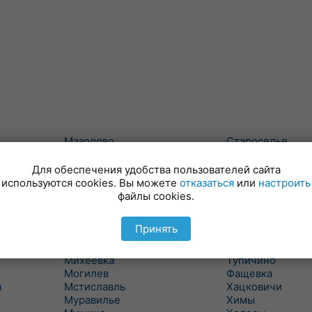
Мазолово
Староселье
Майский
Сумароково
Макеевичи
Сухари
Для обеспечения удобства пользователей сайта
Малые Словени
Татарка
используются cookies. Вы можете
отказаться
или
настроить
Маслаки
Телуша
файлы cookies.
Махово
Тетерино
Межисетки
Техтин
Принять
Милославичи
Трилесино
Михалево 1
Туголица
Михеевка
Тупичино
Могилев
Фащевка
а
Мстиславль
Хацковичи
Муравилье
Химы