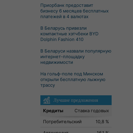
Приорбанк предоставит
бизнесу 6 месяцев бесплатных
платежей в 4 валютах
В Беларусь привезли
компактные хэтчбеки BYD
Dolphin Fashion 410
В Беларуси назвали популярную
интернет-площадку
недвижимости
На гольф-поле под Минском
открыли бесплатную лыжную
трассу
Лучшие предложения
Кредиты
Ставка годовых
Потребительский
10,8 %
Автокредит
16,1 %