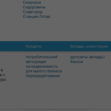
Семукачи
Сидоровичи
Славгород
Станция Лотва
Кредиты
Вклады, инвестиции
потребительский
депозиты (вклады)
автокредит
банков
на недвижимость
та
для малого бизнеса
и с
перекредитование
сурс