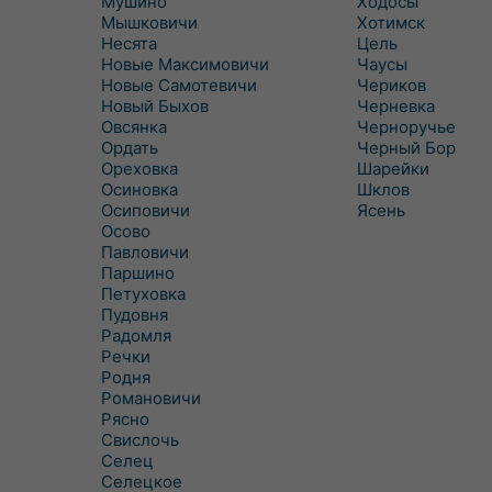
Мушино
Ходосы
Мышковичи
Хотимск
Несята
Цель
Новые Максимовичи
Чаусы
Новые Самотевичи
Чериков
Новый Быхов
Черневка
Овсянка
Черноручье
Ордать
Черный Бор
Ореховка
Шарейки
Осиновка
Шклов
Осиповичи
Ясень
Осово
Павловичи
Паршино
Петуховка
Пудовня
Радомля
Речки
Родня
Романовичи
Рясно
Свислочь
Селец
Селецкое