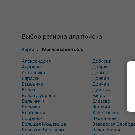
Выбор региона для поиска
Карта
>
Могилевская обл.
Александрия
Добосна
Андраны
Добрая
Антоновка
Долгое
Барсуки
Дрибин
Бацевичи
Дричин
Белая
Дужевка
Белая Дуброва
Езеры
Белыничи
Елизово
Берёзки
Жиличи
Благовичи
Забелышин
Бобруйск
Забычанье
Большая Мощаница
Заводская Слобод
Большие Бортники
Заволочицы