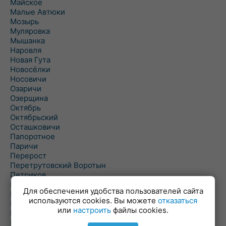
Майское
Малые Автюки
Мозырь
Муляровка
Мышанка
Наровля
Новая Гута
Новосёлки
Носовичи
Озаричи
Озерщина
Октябрь
Октябрьский
Осташковичи
Папоротное
Паричи
Перерост
Перетрутовский Воротын
Петриков
Пиревичи
Для обеспечения удобства пользователей сайта
Поболово
используются cookies. Вы можете
отказаться
Поколюбичи
или
настроить
файлы cookies.
Полесье
Птичь