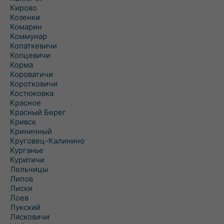
Кирово
Козенки
Комарин
Коммунар
Копаткевичи
Копцевичи
Корма
Короватичи
Коротковичи
Костюковка
Красное
Красный Берег
Кривск
Криничный
Круговец-Калинино
Курганье
Куритичи
Лельчицы
Липов
Лиски
Лоев
Лукский
Лясковичи