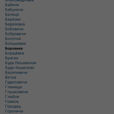
Бабичи
Бабуничи
Белицк
Берёзки
Березовка
Бобовичи
Бобровичи
Болотня
Большевик
Боровики
Борщёвка
Брагин
Буда Люшевская
Буда-Кошелево
Василевичи
Ветка
Гадиловичи
Глинище
Глушковичи
Глыбов
Гомель
Городец
Горочичи