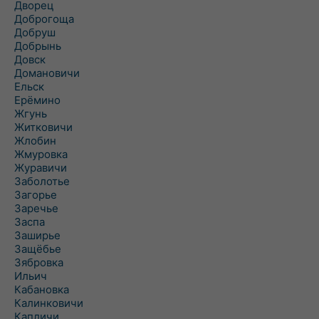
Дворец
Доброгоща
Добруш
Добрынь
Довск
Домановичи
Ельск
Ерёмино
Жгунь
Житковичи
Жлобин
Жмуровка
Журавичи
Заболотье
Загорье
Заречье
Заспа
Заширье
Защёбье
Зябровка
Ильич
Кабановка
Калинковичи
Капличи