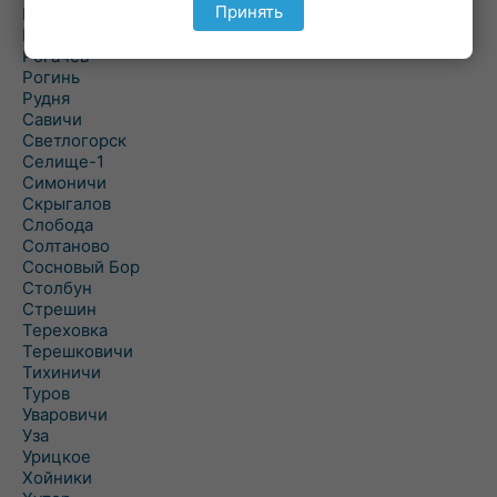
Принять
Речица
Ровенская Слобода
Рогачев
Рогинь
Рудня
Савичи
Светлогорск
Селище-1
Симоничи
Скрыгалов
Слобода
Солтаново
Сосновый Бор
Столбун
Стрешин
Тереховка
Терешковичи
Тихиничи
Туров
Уваровичи
Уза
Урицкое
Хойники