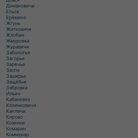
Домановичи
Ельск
Ерёмино
Жгунь
Житковичи
Жлобин
Жмуровка
Журавичи
Заболотье
Загорье
Заречье
Заспа
Заширье
Защёбье
Зябровка
Ильич
Кабановка
Калинковичи
Капличи
Кирово
Козенки
Комарин
Коммунар