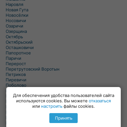
Наровля
Новая Гута
Новосёлки
Носовичи
Озаричи
Озерщина
Октябрь
Октябрьский
Осташковичи
Папоротное
Паричи
Перерост
Перетрутовский Воротын
Петриков
Пиревичи
Поболово
Поколюбичи
Для обеспечения удобства пользователей сайта
Полесье
используются cookies. Вы можете
отказаться
Птичь
или
настроить
файлы cookies.
Речица
Ровенская Слобода
Рогачев
Принять
Рогинь