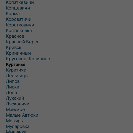
Копаткевичи
Копцевичи
Корма
Короватичи
Коротковичи
Костюковка
Красное
Красный Берег
Кривск
Криничный
Круговец-Калинино
Курганье
Куритичи
Лельчицы
Липов
Лиски
Лоев
Лукский
Лясковичи
Майское
Малые Автюки
Мозырь
Муляровка
Мышанка