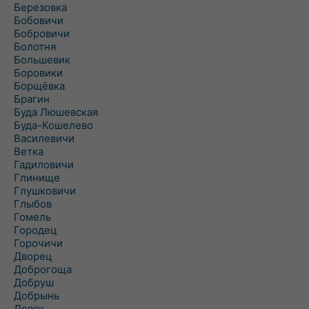
Березовка
Бобовичи
Бобровичи
Болотня
Большевик
Боровики
Борщёвка
Брагин
Буда Люшевская
Буда-Кошелево
Василевичи
Ветка
Гадиловичи
Глинище
Глушковичи
Глыбов
Гомель
Городец
Горочичи
Дворец
Доброгоща
Добруш
Добрынь
Довск