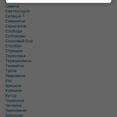
Рудня
Савичи
Светлогорск
Селище-1
Симоничи
Скрыгалов
Слобода
Солтаново
Сосновый Бор
Столбун
Стрешин
Тереховка
Терешковичи
Тихиничи
Туров
Уваровичи
Уза
Урицкое
Хойники
Хутор
Червоное
Чечерск
Чирковичи
Широкое