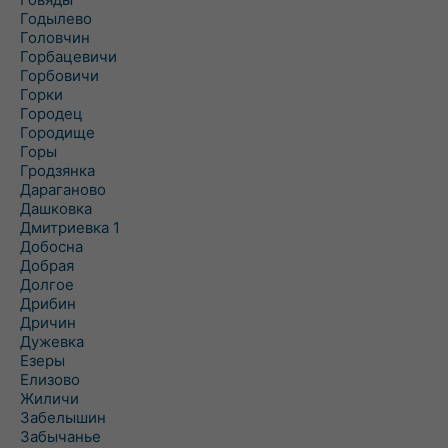
Годылево
Головчин
Горбацевичи
Горбовичи
Горки
Городец
Городище
Горы
Гродзянка
Дараганово
Дашковка
Дмитриевка 1
Добосна
Добрая
Долгое
Дрибин
Дричин
Дужевка
Езеры
Елизово
Жиличи
Забелышин
Забычанье