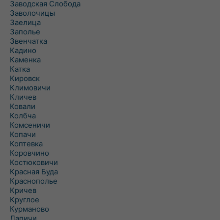
Заводская Слобода
Заволочицы
Заелица
Заполье
Звенчатка
Кадино
Каменка
Катка
Кировск
Климовичи
Кличев
Ковали
Колбча
Комсеничи
Копачи
Коптевка
Коровчино
Костюковичи
Красная Буда
Краснополье
Кричев
Круглое
Курманово
Лапичи