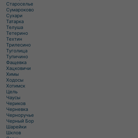
Староселье
Сумароково
Сухари
Татарка
Телуша
Тетерино
Техтин
Трилесино
Туголица
Тупичино
Фащевка
Хацковичи
Химы
Ходосы
Хотимск
Цель
Чаусы
Чериков
Черневка
Черноручье
Черный Бор
Шарейки
Шклов