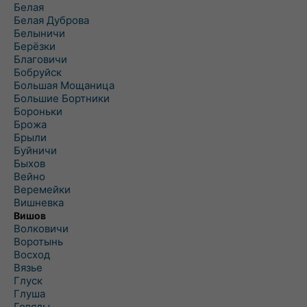
Белая
Белая Дуброва
Белыничи
Берёзки
Благовичи
Бобруйск
Большая Мощаница
Большие Бортники
Бороньки
Брожа
Брыли
Буйничи
Быхов
Вейно
Веремейки
Вишневка
Вишов
Волковичи
Воротынь
Восход
Вязье
Глуск
Глуша
Говяды