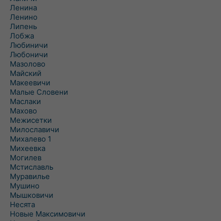
Ленина
Ленино
Липень
Лобжа
Любиничи
Любоничи
Мазолово
Майский
Макеевичи
Малые Словени
Маслаки
Махово
Межисетки
Милославичи
Михалево 1
Михеевка
Могилев
Мстиславль
Муравилье
Мушино
Мышковичи
Несята
Новые Максимовичи