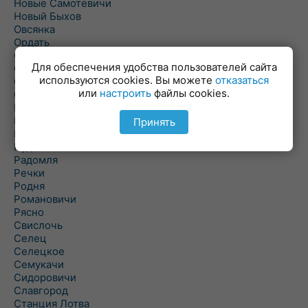
Новые Самотевичи
Новый Быхов
Овсянка
Ордать
Ореховка
Для обеспечения удобства пользователей сайта
Осиновка
используются cookies. Вы можете
отказаться
Осиповичи
или
настроить
файлы cookies.
Осово
Павловичи
Паршино
Принять
Петуховка
Пудовня
Радомля
Речки
Родня
Романовичи
Рясно
Свислочь
Селец
Селецкое
Семукачи
Сидоровичи
Славгород
Станция Лотва