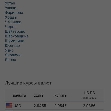
Устье
Ушачи
Фариново
Ходцы
Чашники
Черея
Шайтерово
Шарковщина
Шумилино
Юрцево
Язно
Яновичи
Яново
Лучшие курсы валют
НБ РБ
валюта
сдать
купить
08.08.2026
USD
2.9455
2.9545
2.9386