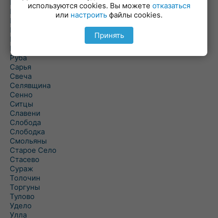
Погоща
используются cookies. Вы можете
отказаться
Подсвилье
или
настроить
файлы cookies.
Полоцк
Поставы
Принять
Прозороки
Россоны
Руба
Сарья
Свеча
Селявщина
Сенно
Ситцы
Славени
Слобода
Слободка
Смольяны
Старое Село
Стасево
Сураж
Толочин
Торгуны
Тулово
Удело
Улла