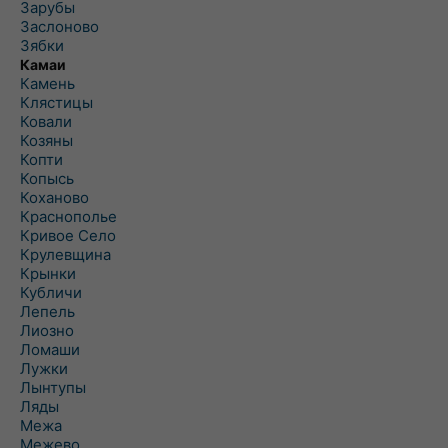
Зарубы
Заслоново
Зябки
Камаи
Камень
Клястицы
Ковали
Козяны
Копти
Копысь
Коханово
Краснополье
Кривое Село
Крулевщина
Крынки
Кубличи
Лепель
Лиозно
Ломаши
Лужки
Лынтупы
Ляды
Межа
Межево