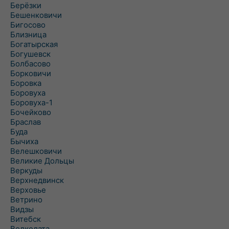
Берёзки
Бешенковичи
Бигосово
Близница
Богатырская
Богушевск
Болбасово
Борковичи
Боровка
Боровуха
Боровуха-1
Бочейково
Браслав
Буда
Бычиха
Велешковичи
Великие Дольцы
Веркуды
Верхнедвинск
Верховье
Ветрино
Видзы
Витебск
Волколата