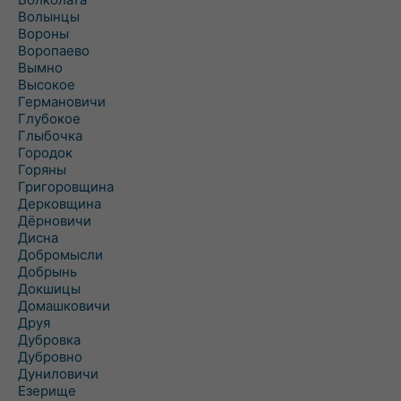
Волынцы
Вороны
Воропаево
Вымно
Высокое
Германовичи
Глубокое
Глыбочка
Городок
Горяны
Григоровщина
Дерковщина
Дёрновичи
Дисна
Добромысли
Добрынь
Докшицы
Домашковичи
Друя
Дубровка
Дубровно
Дуниловичи
Езерище