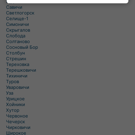
Рудня
Савичи
Светлогорск
Селище-1
Симоничи
Скрыгалов
Слобода
Солтаново
Сосновый Бор
Столбун
Стрешин
Тереховка
Терешковичи
Тихиничи
Туров
Уваровичи
Уза
Урицкое
Хойники
Хутор
Червоное
Чечерск
Чирковичи
Широкое