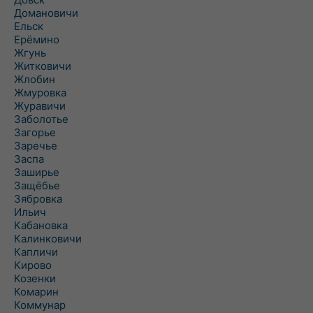
Домановичи
Ельск
Ерёмино
Жгунь
Житковичи
Жлобин
Жмуровка
Журавичи
Заболотье
Загорье
Заречье
Заспа
Заширье
Защёбье
Зябровка
Ильич
Кабановка
Калинковичи
Капличи
Кирово
Козенки
Комарин
Коммунар