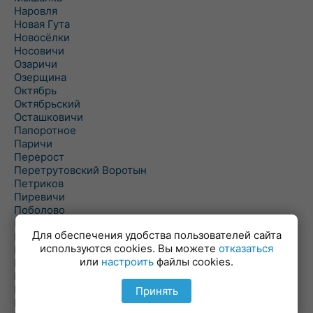
Наровля
Новая Гута
Новосёлки
Носовичи
Озаричи
Озерщина
Октябрь
Октябрьский
Осташковичи
Папоротное
Паричи
Перерост
Перетрутовский Воротын
Петриков
Пиревичи
Поболово
Поколюбичи
Для обеспечения удобства пользователей сайта
Полесье
используются cookies. Вы можете
отказаться
Птичь
или
настроить
файлы cookies.
Речица
Ровенская Слобода
Рогачев
Принять
Рогинь