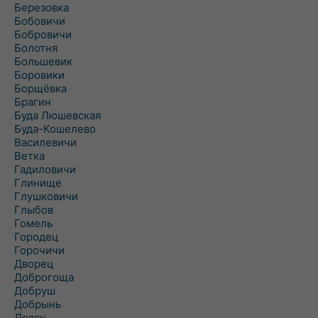
Березовка
Бобовичи
Бобровичи
Болотня
Большевик
Боровики
Борщёвка
Брагин
Буда Люшевская
Буда-Кошелево
Василевичи
Ветка
Гадиловичи
Глинище
Глушковичи
Глыбов
Гомель
Городец
Горочичи
Дворец
Доброгоща
Добруш
Добрынь
Довск