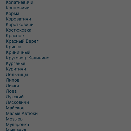
Копаткевичи
Копцевичи
Корма
Короватичи
Коротковичи
Костюковка
Красное
Красный Берег
Кривск
Криничный
Круговец-Калинино
Курганье
Куритичи
Лельчицы
Липов
Лиски
Лоев
Лукский
Лясковичи
Майское
Малые Автюки
Мозырь
Муляровка
Мышанка