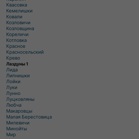
Квасовка
Кемелишки
Ковали
Козловичи
Козловщина
Кореличи
Котловка
Красное
Красносельский
Крево
Лаздуны 1
Лида
Липнишки
Лойки
Луки
Лунно
Луцковляны
Любча
Макаровцы
Малая Берестовица
Милевичи
Минойты
Мир