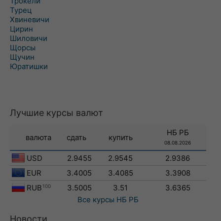
Трокели
Турец
Хвиневичи
Цирин
Шиловичи
Щорсы
Щучин
Юратишки
Лучшие курсы валют
НБ РБ
валюта
сдать
купить
08.08.2026
USD
2.9455
2.9545
2.9386
EUR
3.4005
3.4085
3.3908
RUB
100
3.5005
3.51
3.6365
Все курсы
НБ РБ
Новости