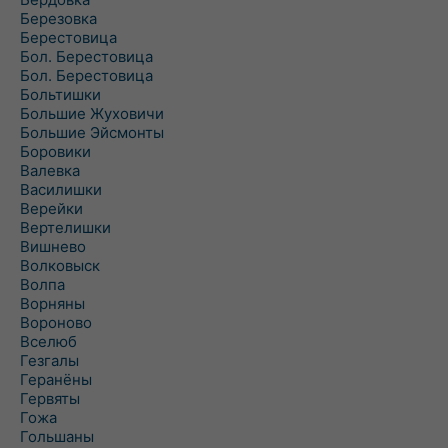
Березовка
Берестовица
Бол. Берестовица
Бол. Берестовица
Больтишки
Большие Жуховичи
Большие Эйсмонты
Боровики
Валевка
Василишки
Верейки
Вертелишки
Вишнево
Волковыск
Волпа
Ворняны
Вороново
Вселюб
Гезгалы
Геранёны
Гервяты
Гожа
Гольшаны