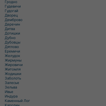
Гродно
Гудевичи
Гудогай
Дворец
Демброво
Деречин
Дитва
Дотишки
Дубно
Дубовцы
Дятлово
Еремичи
Желудок
Жирмуны
Жировичи
Житомля
Жодишки
Заболоть
Залесье
Зельва
Ивье
Индура
Каменный Лог
Каролин