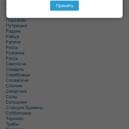
Подольцы
Принять
Подороск
Поречье
Порозово
Путришки
Радунь
Райца
Ратичи
Роcсь
Рожанка
Россь
Свислочь
Скидель
Скрибовцы
Словатичи
Слоним
Сморгонь
Солы
Сопоцкин
Станция Ошмяны
Субботники
Тарново
Трабы