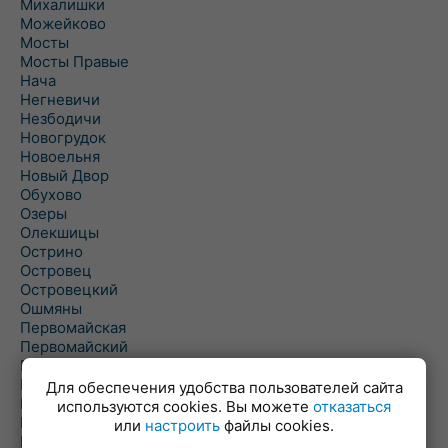
Михалишки
Можейково
Мосты
Мосты Правые
Нача
Негневичи
Незбодичи
Новогрудок
Новоельня
Новый Двор
Обухово
Озеры
Олекшицы
Острино
Островец
Островецкий
Ошмяны
Первомайская
Первомайский
Пески
Петревичи
Для обеспечения удобства пользователей сайта
Погородно
используются cookies. Вы можете
отказаться
Пограничный
или
настроить
файлы cookies.
Подлабенье