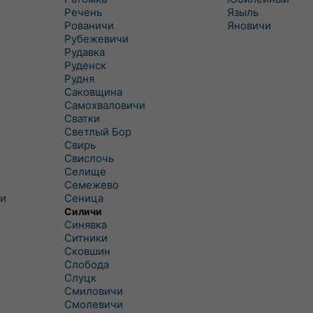
Речень
Языль
Рованичи
Яновичи
Рубежевичи
Рудавка
Руденск
Рудня
Саковщина
Самохваловичи
Сватки
Светлый Бор
Свирь
Свислочь
Селище
Семежево
и
Сеница
Силичи
Синявка
Ситники
Сковшин
Слобода
Слуцк
Смиловичи
Смолевичи