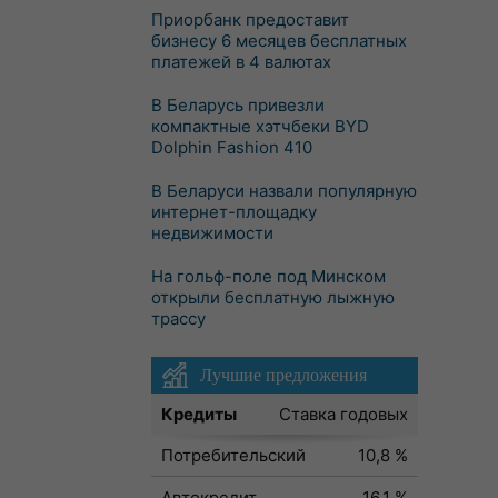
Приорбанк предоставит
бизнесу 6 месяцев бесплатных
платежей в 4 валютах
В Беларусь привезли
компактные хэтчбеки BYD
Dolphin Fashion 410
В Беларуси назвали популярную
интернет-площадку
недвижимости
На гольф-поле под Минском
открыли бесплатную лыжную
трассу
Лучшие предложения
Кредиты
Ставка годовых
Потребительский
10,8 %
Автокредит
16,1 %