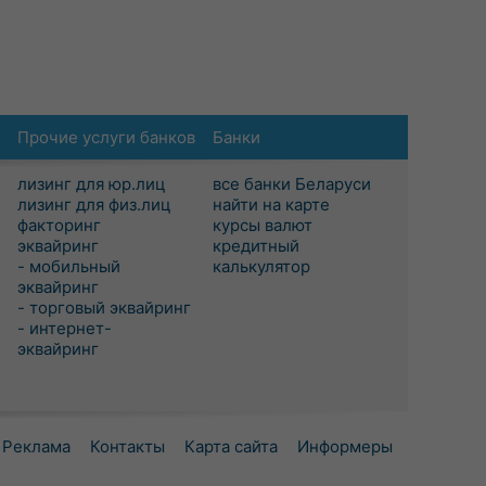
Прочие услуги банков
Банки
лизинг для юр.лиц
все банки Беларуси
лизинг для физ.лиц
найти на карте
факторинг
курсы валют
эквайринг
кредитный
- мобильный
калькулятор
эквайринг
- торговый эквайринг
- интернет-
эквайринг
Реклама
Контакты
Карта сайта
Информеры