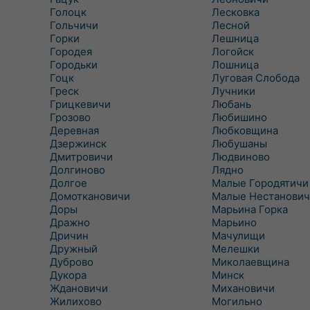
Голоцк
Лесковка
Гольчичи
Лесной
Горки
Лешница
Городея
Логойск
Городьки
Лошница
Гоцк
Луговая Слобода
Греск
Лучники
Грицкевичи
Любань
Грозово
Любишино
Деревная
Любковщина
Дзержинск
Любушаны
Дмитровичи
Людвиново
Долгиново
Лядно
Долгое
Малые Городятичи
Домоткановичи
Малые Нестанович
Доры
Марьина Горка
Дражно
Марьино
Дричин
Мачулищи
Дружный
Мелешки
Дуброво
Миколаевщина
Дукора
Минск
Ждановичи
Михановичи
Жилихово
Могильно