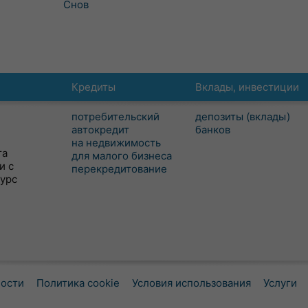
Снов
Кредиты
Вклады, инвестиции
потребительский
депозиты (вклады)
автокредит
банков
на недвижимость
та
для малого бизнеса
и с
перекредитование
сурс
ности
Политика cookie
Условия использования
Услуги