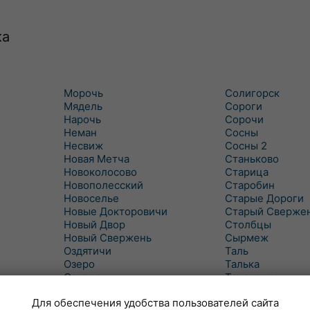
ка
Морочь
Солигорск
Мядель
Сороги
Нарочь
Сорочи
Неман
Сосны
Несвиж
Сосны 2
Новая Метча
Станьково
Новоколосово
Старица
Новополесский
Старобин
Новоселье
Старые Дороги
Новые Докторовичи
Старый Сверже
Новый Двор
Столбцы
Новый Свержень
Сырмеж
Оздятичи
Таль
Озеро
Талька
Озерцо
Танежицы
Околово
Тимковичи
Для обеспечения удобства пользователей сайта
Октябрь
Турец-Бояры