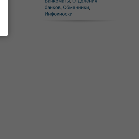
Банкоматы
,
Отделения
банков
,
Обменники
,
Инфокиоски