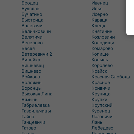
Бродец
Ивенец
Будслав
Илья
Бучатино
Исерно
Быстрица
Карацк
Валевачи
Клецк
Величковичи
Княгинин
Велятичи
Козловичи
Веселово
Колодищи
Весея
Комарово
Ветеревичи 2
Копище
Вилейка
Копыль
Вишневец
Королево
Вишнево
Крайск
Войково
Красная Слобода
Воложин
Красное
Воронцы
Кривичи
Высокая Липа
Крупица
Вязынь
Крупки
Габриелевка
Крупский
Гаврильчицы
Куренец
Гайна
Лазовичи
Ганцевичи
Лань
Гатово
Лебедево
Гацук
Леоновичи