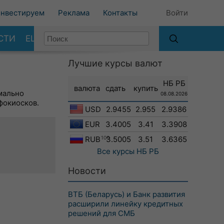
нвестируем
Реклама
Контакты
Войти
СТИ
ЕЩЕ
Лучшие курсы валют
НБ РБ
валюта
сдать
купить
мально
08.08.2026
фокиосков.
USD
2.9455
2.955
2.9386
EUR
3.4005
3.41
3.3908
RUB
100
3.5005
3.51
3.6365
Все курсы
НБ РБ
Новости
ВТБ (Беларусь) и Банк развития
расширили линейку кредитных
решений для СМБ