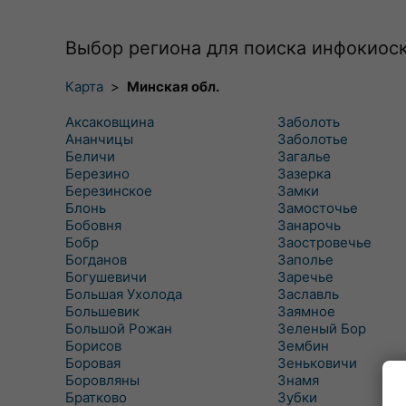
Выбор региона для поиска инфокиос
Карта
>
Минская обл.
Аксаковщина
Заболоть
Ананчицы
Заболотье
Беличи
Загалье
Березино
Зазерка
Березинское
Замки
Блонь
Замосточье
Бобовня
Занарочь
Бобр
Заостровечье
Богданов
Заполье
Богушевичи
Заречье
Большая Ухолода
Заславль
Большевик
Заямное
Большой Рожан
Зеленый Бор
Борисов
Зембин
Боровая
Зеньковичи
Боровляны
Знамя
Братково
Зубки