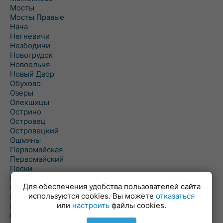
Мосты
Мосты Правые
Нача
Негневичи
Незбодичи
Новогрудок
Новоельня
Новый Двор
Обухово
Озеры
Олекшицы
Острино
Островец
Островецкий
Ошмяны
Первомайская
Первомайский
Пески
Петревичи
Для обеспечения удобства пользователей сайта
Погородно
используются cookies. Вы можете
отказаться
Пограничный
или
настроить
файлы cookies.
Подлабенье
Подольцы