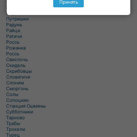
Подороск
Принять
Поречье
Порозово
Путришки
Радунь
Райца
Ратичи
Роcсь
Рожанка
Россь
Свислочь
Скидель
Скрибовцы
Словатичи
Слоним
Сморгонь
Солы
Сопоцкин
Станция Ошмяны
Субботники
Тарново
Трабы
Трокели
Турец