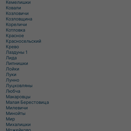
Кемелишки
Ковали
Козловичи
Козловщина
Кореличи
Котловка
Красное
Красносельский
Крево
Лаздуны 1
Лида
Липнишки
Лойки
Луки
Лунно
Луцковляны
Любча
Макаровцы
Малая Берестовица
Милевичи
Минойты
Мир
Михалишки
Можейково