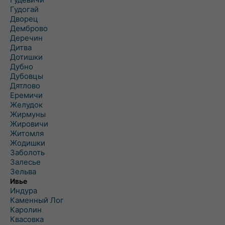
Гудогай
Дворец
Демброво
Деречин
Дитва
Дотишки
Дубно
Дубовцы
Дятлово
Еремичи
Желудок
Жирмуны
Жировичи
Житомля
Жодишки
Заболоть
Залесье
Зельва
Ивье
Индура
Каменный Лог
Каролин
Квасовка