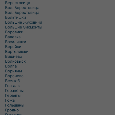
Берестовица
Бол. Берестовица
Бол. Берестовица
Больтишки
Большие Жуховичи
Большие Эйсмонты
Боровики
Валевка
Василишки
Верейки
Вертелишки
Вишнево
Волковыск
Волпа
Ворняны
Вороново
Вселюб
Гезгалы
Геранёны
Гервяты
Гожа
Гольшаны
Гродно
Гудевичи