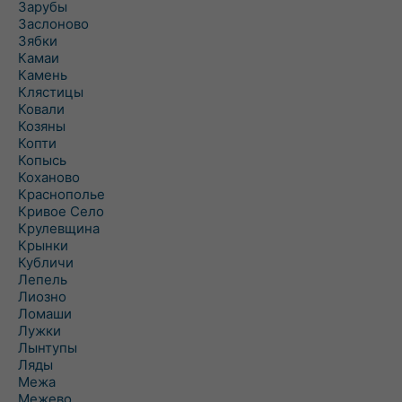
Зарубы
Заслоново
Зябки
Камаи
Камень
Клястицы
Ковали
Козяны
Копти
Копысь
Коханово
Краснополье
Кривое Село
Крулевщина
Крынки
Кубличи
Лепель
Лиозно
Ломаши
Лужки
Лынтупы
Ляды
Межа
Межево