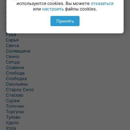
Погоща
используются cookies. Вы можете
отказаться
Подсвилье
или
настроить
файлы cookies.
Полоцк
Поставы
Принять
Прозороки
Россоны
Руба
Сарья
Свеча
Селявщина
Сенно
Ситцы
Славени
Слобода
Слободка
Смольяны
Старое Село
Стасево
Сураж
Толочин
Торгуны
Тулово
Удело
Улла