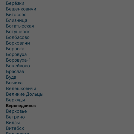
Берёзки
Бешенковичи
Бигосово
Близница
Богатырская
Богушевск
Болбасово
Борковичи
Боровка
Боровуха
Боровуха-1
Бочейково
Браслав
Буда
Бычиха
Велешковичи
Великие Дольцы
Веркуды
Верхнедвинск
Верховье
Ветрино
Видзы
Витебск
Волколата