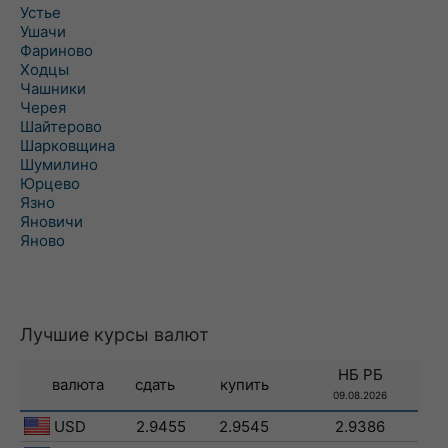
Устье
Ушачи
Фариново
Ходцы
Чашники
Черея
Шайтерово
Шарковщина
Шумилино
Юрцево
Язно
Яновичи
Яново
Лучшие курсы валют
НБ РБ
валюта
сдать
купить
09.08.2026
USD
2.9455
2.9545
2.9386