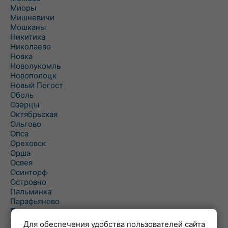
Миоры
Мишневичи
Мошканы
Никитиха
Николаево
Новка
Новолукомль
Новополоцк
Новый Погост
Оболь
Озерцы
Октябрьская
Ольгово
Опса
Ореховск
Орша
Освея
Осинторф
Островно
Пальминка
Парафьяново
Плисса
Повятье
Для обеспечения удобства пользователей сайта