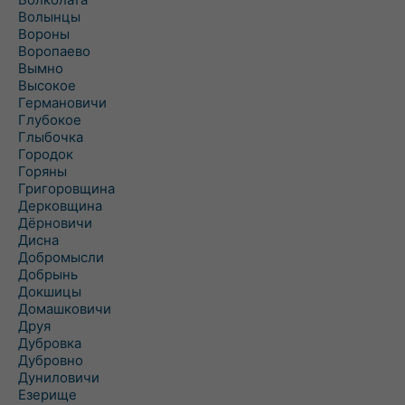
Волынцы
Вороны
Воропаево
Вымно
Высокое
Германовичи
Глубокое
Глыбочка
Городок
Горяны
Григоровщина
Дерковщина
Дёрновичи
Дисна
Добромысли
Добрынь
Докшицы
Домашковичи
Друя
Дубровка
Дубровно
Дуниловичи
Езерище