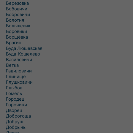
Березовка
Бобовичи
Бобровичи
Болотня
Большевик
Боровики
Борщёвка
Брагин
Буда Люшевская
Буда-Кошелево
Василевичи
Ветка
Гадиловичи
Глинище
Глушковичи
Глыбов
Гомель
Городец
Горочичи
Дворец
Доброгоща
Добруш
Добрынь
Довск