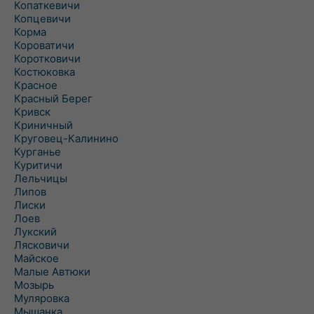
Копаткевичи
Копцевичи
Корма
Короватичи
Коротковичи
Костюковка
Красное
Красный Берег
Кривск
Криничный
Круговец-Калинино
Курганье
Куритичи
Лельчицы
Липов
Лиски
Лоев
Лукский
Лясковичи
Майское
Малые Автюки
Мозырь
Муляровка
Мышанка