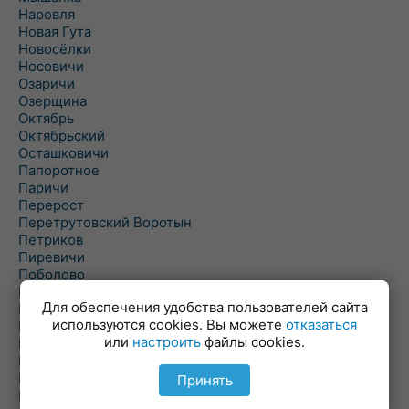
Наровля
Новая Гута
Новосёлки
Носовичи
Озаричи
Озерщина
Октябрь
Октябрьский
Осташковичи
Папоротное
Паричи
Перерост
Перетрутовский Воротын
Петриков
Пиревичи
Поболово
Поколюбичи
Для обеспечения удобства пользователей сайта
Полесье
используются cookies. Вы можете
отказаться
Птичь
или
настроить
файлы cookies.
Речица
Ровенская Слобода
Рогачев
Принять
Рогинь