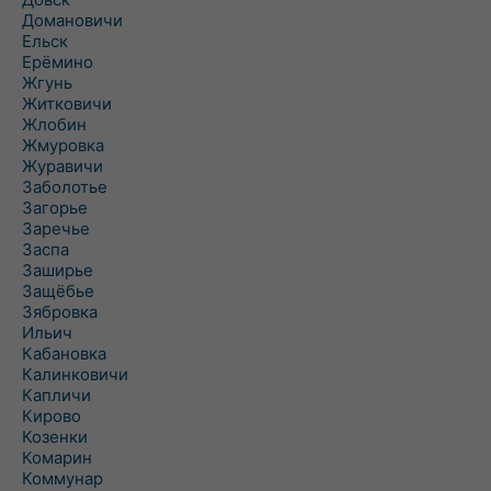
Домановичи
Ельск
Ерёмино
Жгунь
Житковичи
Жлобин
Жмуровка
Журавичи
Заболотье
Загорье
Заречье
Заспа
Заширье
Защёбье
Зябровка
Ильич
Кабановка
Калинковичи
Капличи
Кирово
Козенки
Комарин
Коммунар