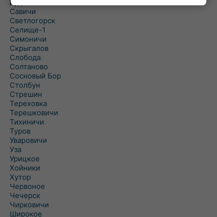
Рудня
Савичи
Светлогорск
Селище-1
Симоничи
Скрыгалов
Слобода
Солтаново
Сосновый Бор
Столбун
Стрешин
Тереховка
Терешковичи
Тихиничи
Туров
Уваровичи
Уза
Урицкое
Хойники
Хутор
Червоное
Чечерск
Чирковичи
Широкое