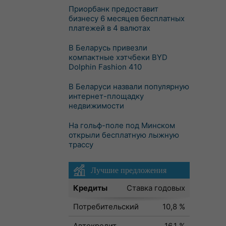
Приорбанк предоставит
бизнесу 6 месяцев бесплатных
платежей в 4 валютах
В Беларусь привезли
компактные хэтчбеки BYD
Dolphin Fashion 410
В Беларуси назвали популярную
интернет-площадку
недвижимости
На гольф-поле под Минском
открыли бесплатную лыжную
трассу
Лучшие предложения
Кредиты
Ставка годовых
Потребительский
10,8 %
Автокредит
16,1 %