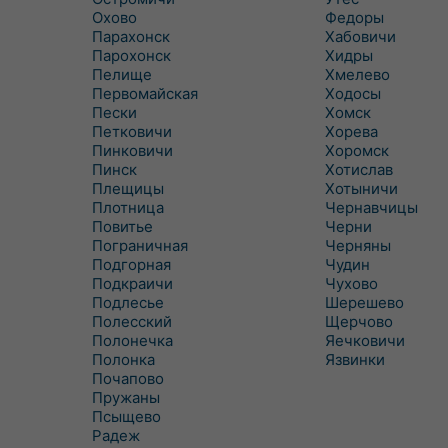
Охово
Федоры
Парахонск
Хабовичи
Парохонск
Хидры
Пелище
Хмелево
Первомайская
Ходосы
Пески
Хомск
Петковичи
Хорева
Пинковичи
Хоромск
Пинск
Хотислав
Плещицы
Хотыничи
Плотница
Чернавчицы
Повитье
Черни
Пограничная
Черняны
Подгорная
Чудин
Подкраичи
Чухово
Подлесье
Шерешево
Полесский
Щерчово
Полонечка
Яечковичи
Полонка
Язвинки
Почапово
Пружаны
Псыщево
Радеж