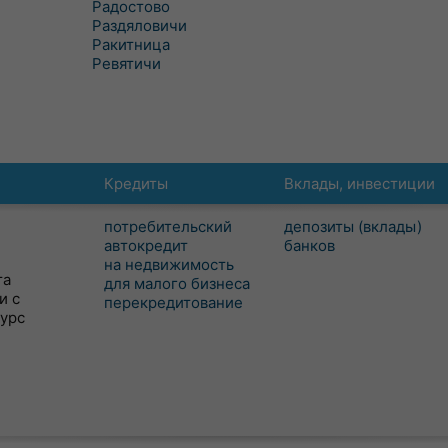
Радостово
Раздяловичи
Ракитница
Ревятичи
Кредиты
Вклады, инвестиции
потребительский
депозиты (вклады)
автокредит
банков
на недвижимость
та
для малого бизнеса
и с
перекредитование
сурс