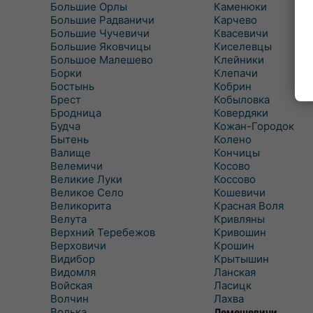
Большие Орлы
Каменюки
Большие Радваничи
Карчево
Большие Чучевичи
Квасевичи
Большие Яковчицы
Киселевцы
Большое Малешево
Клейники
Борки
Клепачи
Бостынь
Кобрин
Брест
Кобыловка
Бродница
Ковердяки
Будча
Кожан-Городок
Бытень
Колено
Валище
Кончицы
Велемичи
Косово
Великие Луки
Коссово
Великое Село
Кошевичи
Великорита
Красная Воля
Велута
Кривляны
Верхний Теребежов
Кривошин
Верховичи
Крошин
Видибор
Крытышин
Видомля
Ланская
Войская
Ласицк
Волчин
Лахва
Волька
Лемешевичи