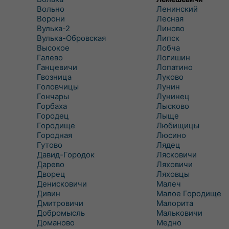
Вольно
Ленинский
Ворони
Лесная
Вулька-2
Линово
Вулька-Обровская
Липск
Высокое
Лобча
Галево
Логишин
Ганцевичи
Лопатино
Гвозница
Луково
Головчицы
Лунин
Гончары
Лунинец
Горбаха
Лысково
Городец
Лыще
Городище
Любищицы
Городная
Люсино
Гутово
Лядец
Давид-Городок
Лясковичи
Дарево
Ляховичи
Дворец
Ляховцы
Денисковичи
Малеч
Дивин
Малое Городище
Дмитровичи
Малорита
Добромысль
Мальковичи
Доманово
Медно