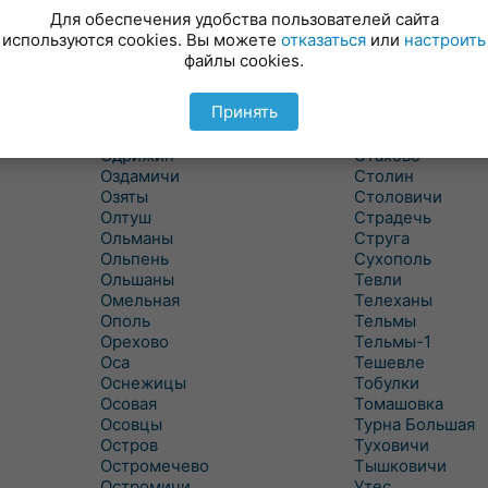
Новицковичи
Снитово
Для обеспечения удобства пользователей сайта
Новоселки
Соколово
используются cookies. Вы можете
отказаться
или
настроить
Новые Засимовичи
Сочивки
файлы cookies.
Новые Лыщицы
Сошно
Оберовщина
Спорово
Принять
Оброво
Стайки
Огаревичи
Староволя
Одрижин
Стахово
Оздамичи
Столин
Озяты
Столовичи
Олтуш
Страдечь
Ольманы
Струга
Ольпень
Сухополь
Ольшаны
Тевли
Омельная
Телеханы
Ополь
Тельмы
Орехово
Тельмы-1
Оса
Тешевле
Оснежицы
Тобулки
Осовая
Томашовка
Осовцы
Турна Большая
Остров
Туховичи
Остромечево
Тышковичи
Остромичи
Утес