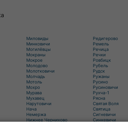
ка
Миловиды
Редигерово
Минковичи
Ремель
Могилёвцы
Речица
Мокраны
Речки
Мокрое
Ровбицк
Молодово
Рубель
Молотковичи
Рудск
Молчадь
Ружаны
Мотоль
Русино
Мохро
Русиновичи
Мурава
Рухча-1
Мухавец
Рясна
Нарутовичи
Святая Воля
Нача
Святица
Немержа
Сигневичи
Нижнее Чернихово
Синкевичи
Новая Попина
Слобудка