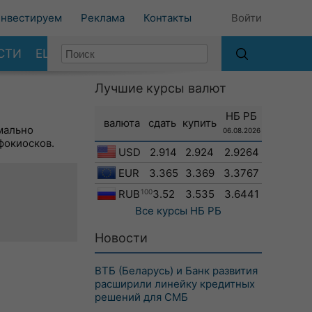
нвестируем
Реклама
Контакты
Войти
СТИ
ЕЩЕ
Лучшие курсы валют
НБ РБ
валюта
сдать
купить
мально
06.08.2026
фокиосков.
USD
2.914
2.924
2.9264
EUR
3.365
3.369
3.3767
RUB
100
3.52
3.535
3.6441
Все курсы
НБ РБ
Новости
ВТБ (Беларусь) и Банк развития
расширили линейку кредитных
решений для СМБ