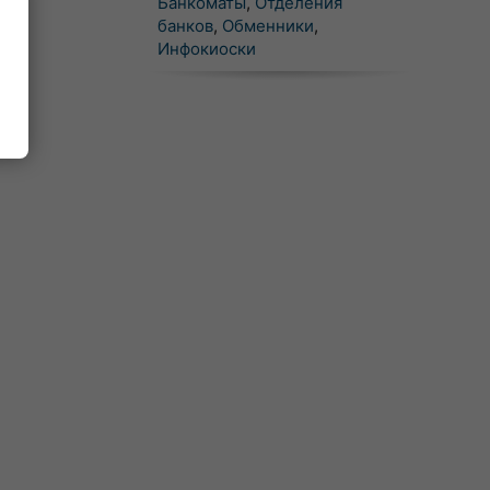
Банкоматы
,
Отделения
банков
,
Обменники
,
Инфокиоски