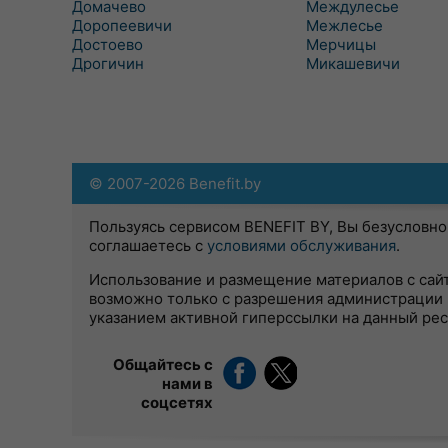
Домачево
Междулесье
Доропеевичи
Межлесье
Достоево
Мерчицы
Дрогичин
Микашевичи
© 2007-2026 Benefit.by
Пользуясь сервисом BENEFIT BY, Вы безусловно
соглашаетесь с
условиями обслуживания
.
Использование и размещение материалов с сай
возможно только с разрешения администрации 
указанием активной гиперссылки на данный ре
Общайтесь с
нами в
соцсетях