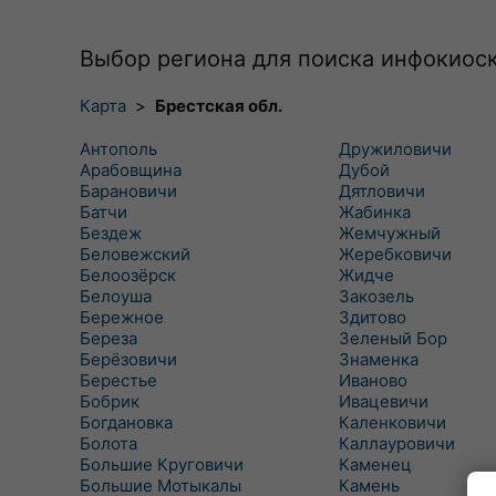
Выбор региона для поиска инфокиос
Карта
>
Брестская обл.
Антополь
Дружиловичи
Арабовщина
Дубой
Барановичи
Дятловичи
Батчи
Жабинка
Бездеж
Жемчужный
Беловежский
Жеребковичи
Белоозёрск
Жидче
Белоуша
Закозель
Бережное
Здитово
Береза
Зеленый Бор
Берёзовичи
Знаменка
Берестье
Иваново
Бобрик
Ивацевичи
Богдановка
Каленковичи
Болота
Каллауровичи
Большие Круговичи
Каменец
Большие Мотыкалы
Камень