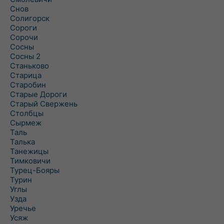
Снов
Солигорск
Сороги
Сорочи
Сосны
Сосны 2
Станьково
Старица
Старобин
Старые Дороги
Старый Свержень
Столбцы
Сырмеж
Таль
Талька
Танежицы
Тимковичи
Турец-Бояры
Турин
Углы
Узда
Уречье
Усяж