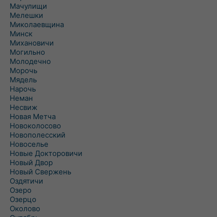
Мачулищи
Мелешки
Миколаевщина
Минск
Михановичи
Могильно
Молодечно
Морочь
Мядель
Нарочь
Неман
Несвиж
Новая Метча
Новоколосово
Новополесский
Новоселье
Новые Докторовичи
Новый Двор
Новый Свержень
Оздятичи
Озеро
Озерцо
Околово