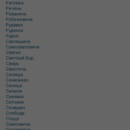
Ратомка
Речень
Рованичи
Рубежевичи
Рудавка
Руденск
Рудня
Саковщина
Самохваловичи
Сватки
Светлый Бор
Свирь
Свислочь
Селище
Семежево
Сеница
Силичи
Синявка
Ситники
Сковшин
Слобода
Слуцк
Смиловичи
Смолевичи