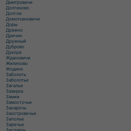
Дмитровичи
Долгиново
Долгое
Домоткановичи
Доры
Дражно
Дричин
Дружный
Дуброво
Дукора
Ждановичи
Жилихово
Жодино
Заболоть
Заболотье
Загалье
Зазерка
Замки
Замосточье
Занарочь
Заостровечье
Заполье
Заречье
Заславль