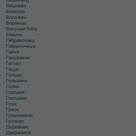
Вишнево
Войково
Воложин
Воронцы
Высокая Липа
Вязынь
Габриелевка
Гаврильчицы
Гайна
Ганцевичи
Гатово
Гацук
Голоцк
Гольчичи
Горки
Городея
Городьки
Гоцк
Греск
Грицкевичи
Грозово
Деревная
Дзержинск