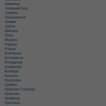
Заямное
Зеленый Бор
Зембин
Зеньковичи
Знамя
Зубки
Ивенец
Илья
Исерно
Карацк
Клецк
Княгинин
Козловичи
Колодищи
Комарово
Копище
Копыль
Королево
Крайск
Красная Слобода
Красное
Кривичи
Крупица