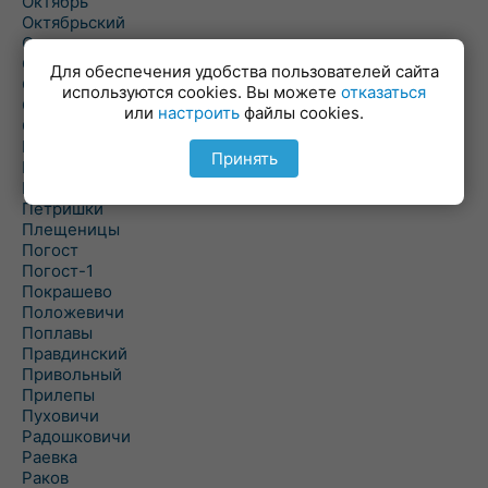
Октябрь
Октябрьский
Олехновичи
Омговичи
Для обеспечения удобства пользователей сайта
Оношки
используются cookies. Вы можете
отказаться
Осовец
или
настроить
файлы cookies.
Острошицкий Городок
Пасека
Принять
Пастовичи
Першаи
Петришки
Плещеницы
Погост
Погост-1
Покрашево
Положевичи
Поплавы
Правдинский
Привольный
Прилепы
Пуховичи
Радошковичи
Раевка
Раков