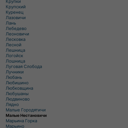
Крупки
Крупский
Куренец
Лазовичи
Лань
Лебедево
Леоновичи
Лесковка
Лесной
Лешница
Логойск
Лошница
Луговая Слобода
Лучники
Любань
Любишино
Любковщина
Любушаны
Людвиново
Лядно
Малые Городятичи
Малые Нестановичи
Марьина Горка
Марьино