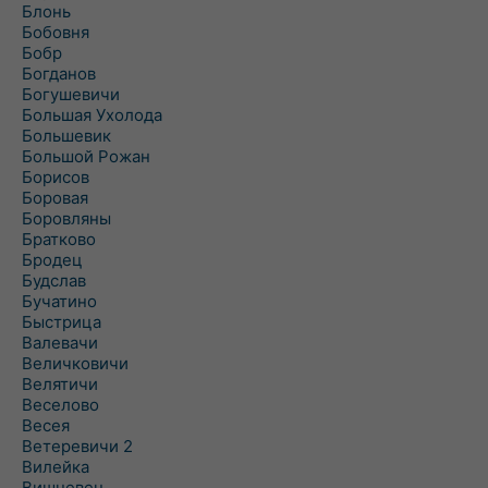
Блонь
Бобовня
Бобр
Богданов
Богушевичи
Большая Ухолода
Большевик
Большой Рожан
Борисов
Боровая
Боровляны
Братково
Бродец
Будслав
Бучатино
Быстрица
Валевачи
Величковичи
Велятичи
Веселово
Весея
Ветеревичи 2
Вилейка
Вишневец