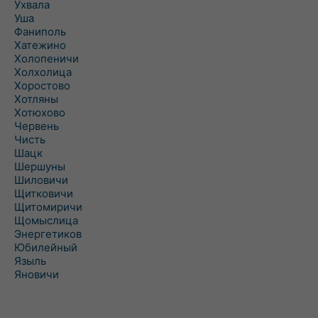
Ухвала
Уша
Фаниполь
Хатежино
Холопеничи
Холхолица
Хоростово
Хотляны
Хотюхово
Червень
Чисть
Шацк
Шершуны
Шиловичи
Щитковичи
Щитомиричи
Щомыслица
Энергетиков
Юбилейный
Языль
Яновичи