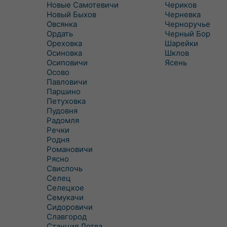
Новые Самотевичи
Чериков
Новый Быхов
Черневка
Овсянка
Черноручье
Ордать
Черный Бор
Ореховка
Шарейки
Осиновка
Шклов
Осиповичи
Ясень
Осово
Павловичи
Паршино
Петуховка
Пудовня
Радомля
Речки
Родня
Романовичи
Рясно
Свислочь
Селец
Селецкое
Семукачи
Сидоровичи
Славгород
Станция Лотва