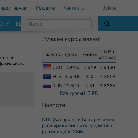
нвестируем
Реклама
Контакты
Войти
СТИ
ЕЩЕ
Лучшие курсы валют
НБ РБ
валюта
сдать
купить
мально
07.08.2026
фокиосков.
USD
2.9455
2.949
2.9386
EUR
3.4005
3.4
3.3908
RUB
100
3.513
3.51
3.6365
Все курсы
НБ РБ
Новости
ВТБ (Беларусь) и Банк развития
расширили линейку кредитных
решений для СМБ