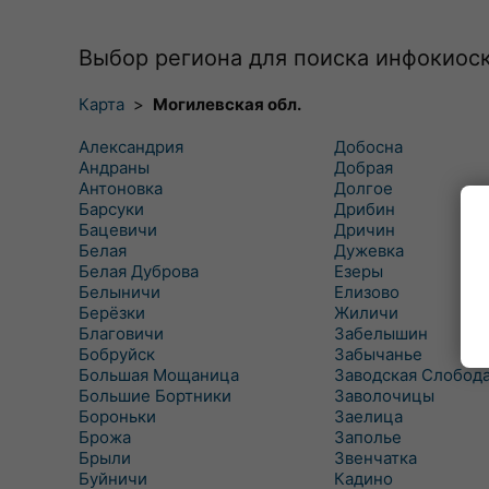
Выбор региона для поиска инфокиос
Карта
>
Могилевская обл.
Александрия
Добосна
Андраны
Добрая
Антоновка
Долгое
Барсуки
Дрибин
Бацевичи
Дричин
Белая
Дужевка
Белая Дуброва
Езеры
Белыничи
Елизово
Берёзки
Жиличи
Благовичи
Забелышин
Бобруйск
Забычанье
Большая Мощаница
Заводская Слобод
Большие Бортники
Заволочицы
Бороньки
Заелица
Брожа
Заполье
Брыли
Звенчатка
Буйничи
Кадино