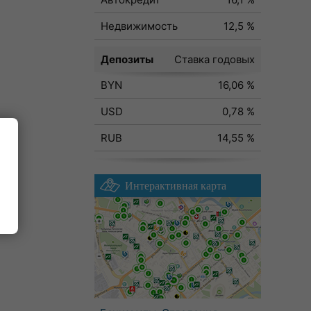
Недвижимость
12,5 %
Депозиты
Ставка годовых
BYN
16,06 %
USD
0,78 %
RUB
14,55 %
Интерактивная карта