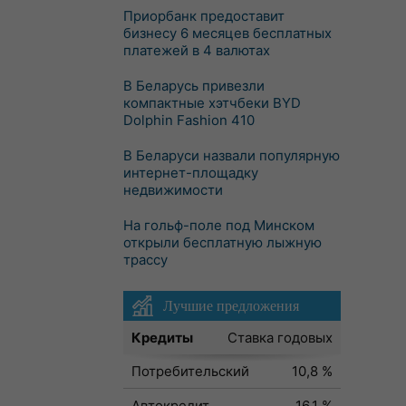
Приорбанк предоставит
бизнесу 6 месяцев бесплатных
платежей в 4 валютах
В Беларусь привезли
компактные хэтчбеки BYD
Dolphin Fashion 410
В Беларуси назвали популярную
интернет-площадку
недвижимости
На гольф-поле под Минском
открыли бесплатную лыжную
трассу
Лучшие предложения
Кредиты
Ставка годовых
Потребительский
10,8 %
Автокредит
16,1 %