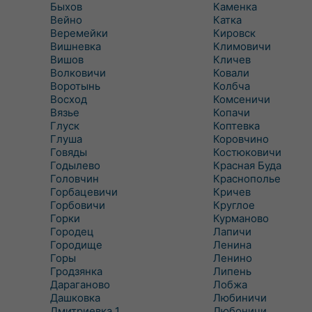
Быхов
Каменка
Вейно
Катка
Веремейки
Кировск
Вишневка
Климовичи
Вишов
Кличев
Волковичи
Ковали
Воротынь
Колбча
Восход
Комсеничи
Вязье
Копачи
Глуск
Коптевка
Глуша
Коровчино
Говяды
Костюковичи
Годылево
Красная Буда
Головчин
Краснополье
Горбацевичи
Кричев
Горбовичи
Круглое
Горки
Курманово
Городец
Лапичи
Городище
Ленина
Горы
Ленино
Гродзянка
Липень
Дараганово
Лобжа
Дашковка
Любиничи
Дмитриевка 1
Любоничи