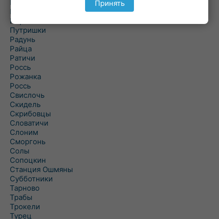
Подороск
Принять
Поречье
Порозово
Путришки
Радунь
Райца
Ратичи
Роcсь
Рожанка
Россь
Свислочь
Скидель
Скрибовцы
Словатичи
Слоним
Сморгонь
Солы
Сопоцкин
Станция Ошмяны
Субботники
Тарново
Трабы
Трокели
Турец