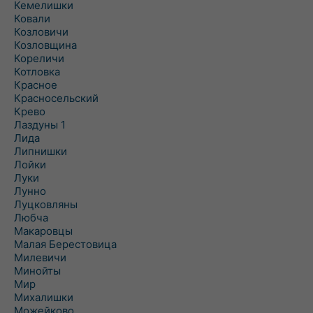
Кемелишки
Ковали
Козловичи
Козловщина
Кореличи
Котловка
Красное
Красносельский
Крево
Лаздуны 1
Лида
Липнишки
Лойки
Луки
Лунно
Луцковляны
Любча
Макаровцы
Малая Берестовица
Милевичи
Минойты
Мир
Михалишки
Можейково