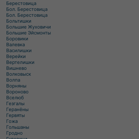
Берестовица
Бол. Берестовица
Бол. Берестовица
Больтишки
Большие Жуховичи
Большие Эйсмонты
Боровики
Валевка
Василишки
Верейки
Вертелишки
Вишнево
Волковыск
Волпа
Ворняны
Вороново
Вселюб
Гезгалы
Геранёны
Гервяты
Гожа
Гольшаны
Гродно
Гудевичи