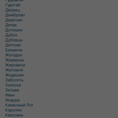
Гудогай
Дворец
Демброво
Деречин
Дитва
Дотишки
Дубно
Дубовцы
Дятлово
Еремичи
Желудок
Жирмуны
Жировичи
Житомля
Жодишки
Заболоть
Залесье
Зельва
Ивье
Индура
Каменный Лог
Каролин
Квасовка