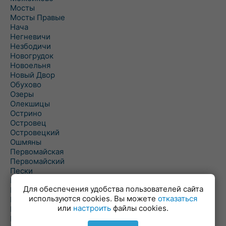
Мосты
Мосты Правые
Нача
Негневичи
Незбодичи
Новогрудок
Новоельня
Новый Двор
Обухово
Озеры
Олекшицы
Острино
Островец
Островецкий
Ошмяны
Первомайская
Первомайский
Пески
Петревичи
Для обеспечения удобства пользователей сайта
Погородно
используются cookies. Вы можете
отказаться
Пограничный
или
настроить
файлы cookies.
Подлабенье
Подольцы