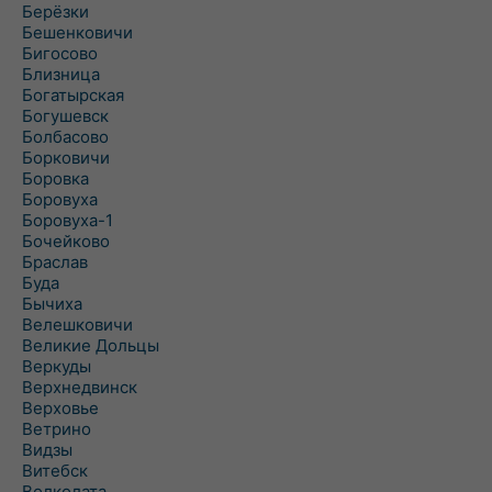
Берёзки
Бешенковичи
Бигосово
Близница
Богатырская
Богушевск
Болбасово
Борковичи
Боровка
Боровуха
Боровуха-1
Бочейково
Браслав
Буда
Бычиха
Велешковичи
Великие Дольцы
Веркуды
Верхнедвинск
Верховье
Ветрино
Видзы
Витебск
Волколата