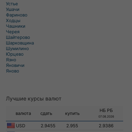
Устье
Ушачи
Фариново
Ходцы
Чашники
Черея
Шайтерово
Шарковщина
Шумилино
Юрцево
Язно
Яновичи
Яново
Лучшие курсы валют
НБ РБ
валюта
сдать
купить
07.08.2026
USD
2.9455
2.955
2.9386