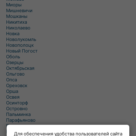
Миоры
Мишневичи
Мошканы
Никитиха
Николаево
Новка
Новолукомль
Новополоцк
Новый Погост
Оболь
Озерцы
Октябрьская
Ольгово
Опса
Ореховск
Орша
Освея
Осинторф
Островно
Пальминка
Парафьяново
Плисса
Повятье
Для обеспечения удобства пользователей сайта