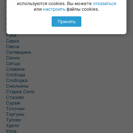
Погоща
используются cookies. Вы можете
отказаться
Подсвилье
или
настроить
файлы cookies.
Полоцк
Поставы
Принять
Прозороки
Россоны
Руба
Сарья
Свеча
Селявщина
Сенно
Ситцы
Славени
Слобода
Слободка
Смольяны
Старое Село
Стасево
Сураж
Толочин
Торгуны
Тулово
Удело
Улла