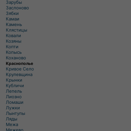
Зарубы
Заслоново
Зябки
Камаи
Камень
Клястицы
Ковали
Козяны
Копти
Копысь
Коханово
Краснополье
Кривое Село
Крулевщина
Крынки
Кубличи
Лепель
Лиозно
Ломаши
Лужки
Лынтупы
Ляды
Межа
Межево