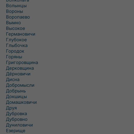
Волынцы
Вороны
Воропаево
Вымно
Высокое
Германовичи
Глубокое
Глыбочка
Городок
Горяны
Григоровщина
Дерковщина
Дёрновичи
Дисна
Добромысли
Добрынь
Докшицы
Домашковичи
Друя
Дубровка
Дубровно
Дуниловичи
Езерище