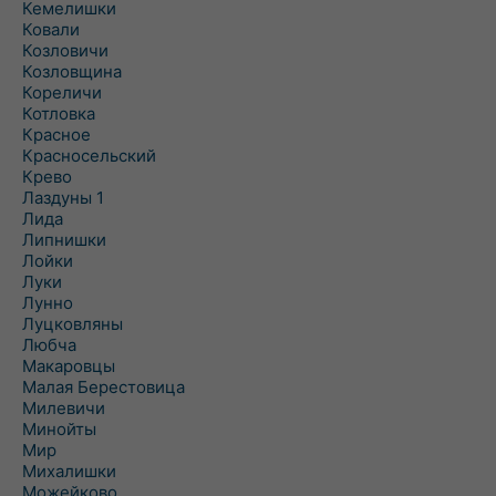
Кемелишки
Ковали
Козловичи
Козловщина
Кореличи
Котловка
Красное
Красносельский
Крево
Лаздуны 1
Лида
Липнишки
Лойки
Луки
Лунно
Луцковляны
Любча
Макаровцы
Малая Берестовица
Милевичи
Минойты
Мир
Михалишки
Можейково