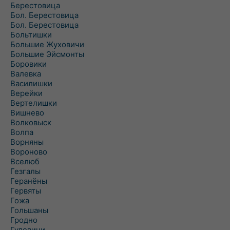
Берестовица
Бол. Берестовица
Бол. Берестовица
Больтишки
Большие Жуховичи
Большие Эйсмонты
Боровики
Валевка
Василишки
Верейки
Вертелишки
Вишнево
Волковыск
Волпа
Ворняны
Вороново
Вселюб
Гезгалы
Геранёны
Гервяты
Гожа
Гольшаны
Гродно
Гудевичи