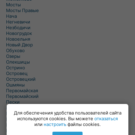
Мосты
Мосты Правые
Нача
Негневичи
Незбодичи
Новогрудок
Новоельня
Новый Двор
Обухово
Озеры
Олекшицы
Острино
Островец
Островецкий
Ошмяны
Первомайская
Первомайский
Пески
Петревичи
Для обеспечения удобства пользователей сайта
Погородно
используются cookies. Вы можете
отказаться
Пограничный
или
настроить
файлы cookies.
Подлабенье
Подольцы