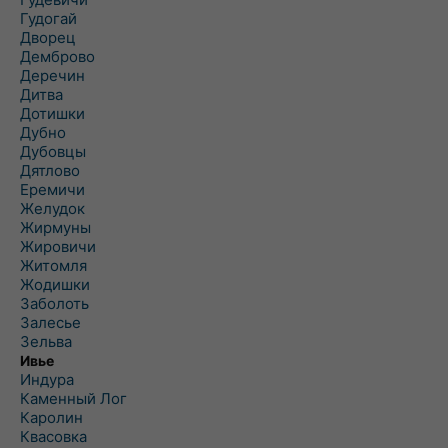
Гудогай
Дворец
Демброво
Деречин
Дитва
Дотишки
Дубно
Дубовцы
Дятлово
Еремичи
Желудок
Жирмуны
Жировичи
Житомля
Жодишки
Заболоть
Залесье
Зельва
Ивье
Индура
Каменный Лог
Каролин
Квасовка