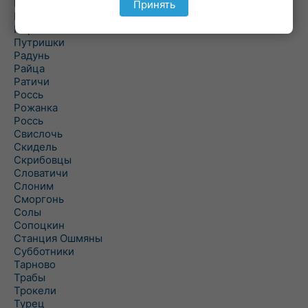
Подороск
Принять
Поречье
Порозово
Путришки
Радунь
Райца
Ратичи
Роcсь
Рожанка
Россь
Свислочь
Скидель
Скрибовцы
Словатичи
Слоним
Сморгонь
Солы
Сопоцкин
Станция Ошмяны
Субботники
Тарново
Трабы
Трокели
Турец