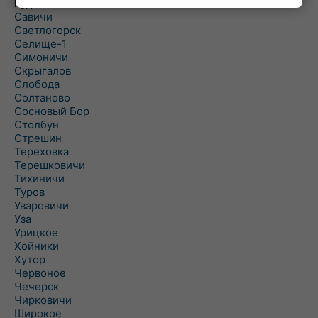
Рудня
Савичи
Светлогорск
Селище-1
Симоничи
Скрыгалов
Слобода
Солтаново
Сосновый Бор
Столбун
Стрешин
Тереховка
Терешковичи
Тихиничи
Туров
Уваровичи
Уза
Урицкое
Хойники
Хутор
Червоное
Чечерск
Чирковичи
Широкое