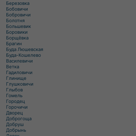
Березовка
Бобовичи
Бобровичи
Болотня
Большевик
Боровики
Борщёвка
Брагин
Буда Люшевская
Буда-Кошелево
Василевичи
Ветка
Гадиловичи
Глинище
Глушковичи
Глыбов
Гомель
Городец
Горочичи
Дворец
Доброгоща
Добруш
Добрынь
Довск