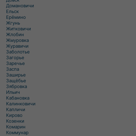
Домановичи
Ельск
Ерёмино
Жгунь
Житковичи
Жлобин
Жмуровка
Журавичи
Заболотье
Загорье
Заречье
Заспа
Заширье
Защёбье
Зябровка
Ильич
Кабановка
Калинковичи
Капличи
Кирово
Козенки
Комарин
Коммунар