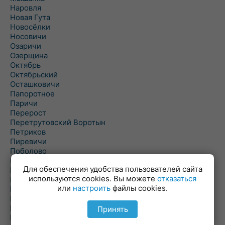
Наровля
Новая Гута
Новосёлки
Носовичи
Озаричи
Озерщина
Октябрь
Октябрьский
Осташковичи
Папоротное
Паричи
Перерост
Перетрутовский Воротын
Петриков
Пиревичи
Поболово
Поколюбичи
Для обеспечения удобства пользователей сайта
Полесье
используются cookies. Вы можете
отказаться
Птичь
или
настроить
файлы cookies.
Речица
Ровенская Слобода
Рогачев
Принять
Рогинь