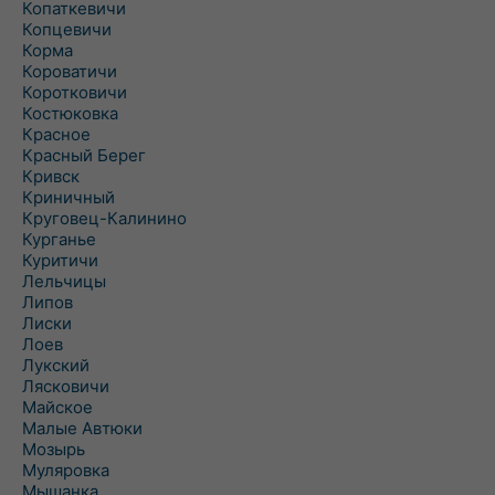
Копаткевичи
Копцевичи
Корма
Короватичи
Коротковичи
Костюковка
Красное
Красный Берег
Кривск
Криничный
Круговец-Калинино
Курганье
Куритичи
Лельчицы
Липов
Лиски
Лоев
Лукский
Лясковичи
Майское
Малые Автюки
Мозырь
Муляровка
Мышанка