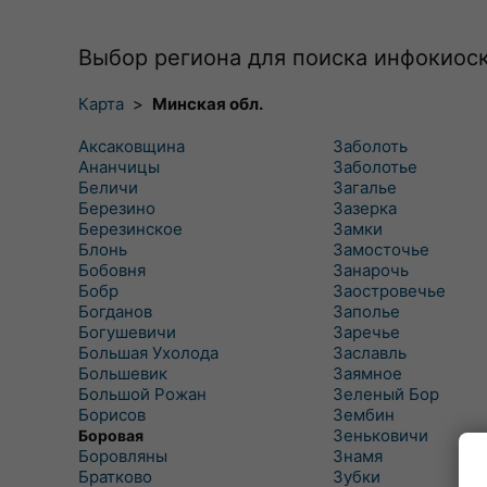
Выбор региона для поиска инфокиос
Карта
>
Минская обл.
Аксаковщина
Заболоть
Ананчицы
Заболотье
Беличи
Загалье
Березино
Зазерка
Березинское
Замки
Блонь
Замосточье
Бобовня
Занарочь
Бобр
Заостровечье
Богданов
Заполье
Богушевичи
Заречье
Большая Ухолода
Заславль
Большевик
Заямное
Большой Рожан
Зеленый Бор
Борисов
Зембин
Зеньковичи
Боровая
Боровляны
Знамя
Братково
Зубки