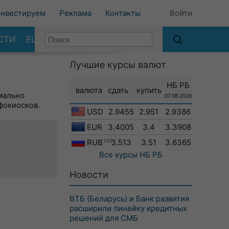
нвестируем
Реклама
Контакты
Войти
СТИ
ЕЩЕ
Лучшие курсы валют
НБ РБ
валюта
сдать
купить
мально
07.08.2026
фокиосков.
USD
2.9455
2.951
2.9386
EUR
3.4005
3.4
3.3908
RUB
100
3.513
3.51
3.6365
Все курсы
НБ РБ
Новости
ВТБ (Беларусь) и Банк развития
расширили линейку кредитных
решений для СМБ