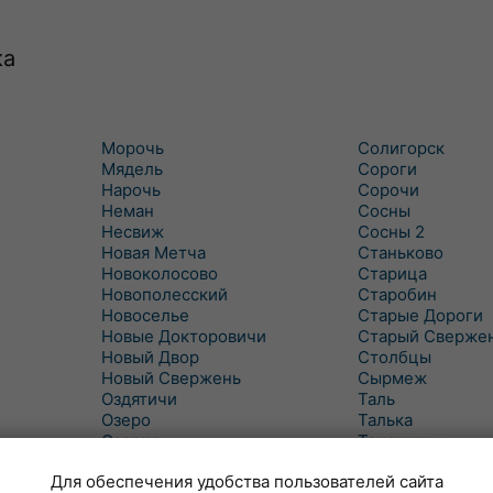
ка
Морочь
Солигорск
Мядель
Сороги
Нарочь
Сорочи
Неман
Сосны
Несвиж
Сосны 2
Новая Метча
Станьково
Новоколосово
Старица
Новополесский
Старобин
Новоселье
Старые Дороги
Новые Докторовичи
Старый Сверже
Новый Двор
Столбцы
Новый Свержень
Сырмеж
Оздятичи
Таль
Озеро
Талька
Озерцо
Танежицы
Околово
Тимковичи
Для обеспечения удобства пользователей сайта
Октябрь
Турец-Бояры