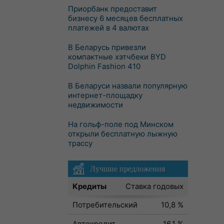
Приорбанк предоставит
бизнесу 6 месяцев бесплатных
платежей в 4 валютах
В Беларусь привезли
компактные хэтчбеки BYD
Dolphin Fashion 410
В Беларуси назвали популярную
интернет-площадку
недвижимости
На гольф-поле под Минском
открыли бесплатную лыжную
трассу
Лучшие предложения
Кредиты
Ставка годовых
Потребительский
10,8 %
Автокредит
16,1 %