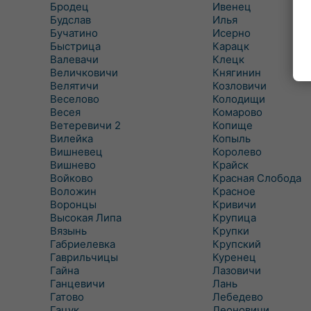
Бродец
Ивенец
Будслав
Илья
Бучатино
Исерно
Быстрица
Карацк
Валевачи
Клецк
Величковичи
Княгинин
Велятичи
Козловичи
Веселово
Колодищи
Весея
Комарово
Ветеревичи 2
Копище
Вилейка
Копыль
Вишневец
Королево
Вишнево
Крайск
Войково
Красная Слобода
Воложин
Красное
Воронцы
Кривичи
Высокая Липа
Крупица
Вязынь
Крупки
Габриелевка
Крупский
Гаврильчицы
Куренец
Гайна
Лазовичи
Ганцевичи
Лань
Гатово
Лебедево
Гацук
Леоновичи