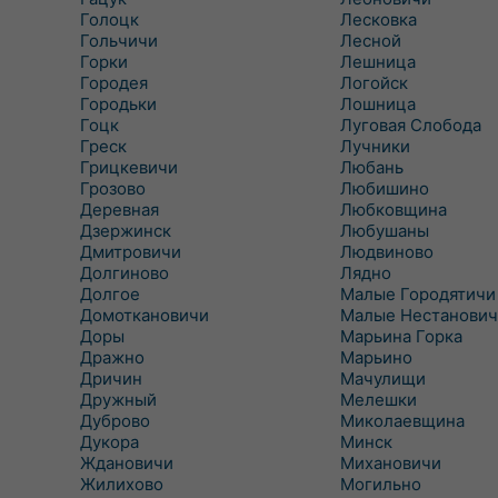
Голоцк
Лесковка
Гольчичи
Лесной
Горки
Лешница
Городея
Логойск
Городьки
Лошница
Гоцк
Луговая Слобода
Греск
Лучники
Грицкевичи
Любань
Грозово
Любишино
Деревная
Любковщина
Дзержинск
Любушаны
Дмитровичи
Людвиново
Долгиново
Лядно
Долгое
Малые Городятичи
Домоткановичи
Малые Нестанович
Доры
Марьина Горка
Дражно
Марьино
Дричин
Мачулищи
Дружный
Мелешки
Дуброво
Миколаевщина
Дукора
Минск
Ждановичи
Михановичи
Жилихово
Могильно