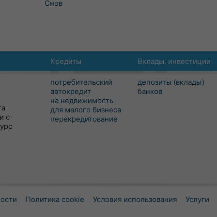
Снов
Кредиты
Вклады, инвестиции
потребительский
депозиты (вклады)
автокредит
банков
на недвижимость
та
для малого бизнеса
и с
перекредитование
сурс
ности
Политика cookie
Условия использования
Услуги