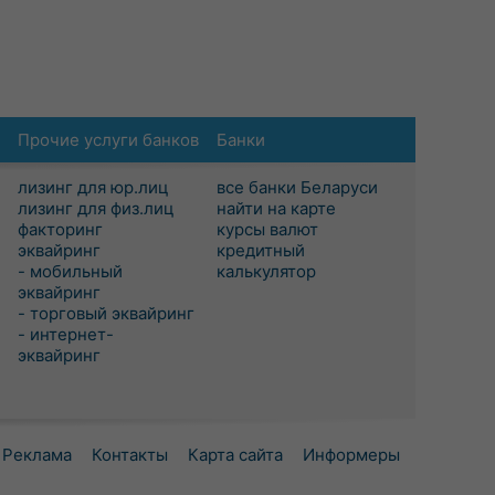
Прочие услуги банков
Банки
лизинг для юр.лиц
все банки Беларуси
лизинг для физ.лиц
найти на карте
факторинг
курсы валют
эквайринг
кредитный
- мобильный
калькулятор
эквайринг
- торговый эквайринг
- интернет-
эквайринг
Реклама
Контакты
Карта сайта
Информеры