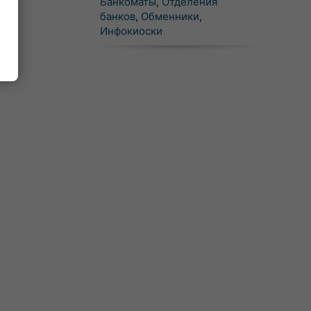
Банкоматы
,
Отделения
банков
,
Обменники
,
Инфокиоски