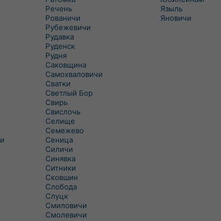
Речень
Языль
Рованичи
Яновичи
Рубежевичи
Рудавка
Руденск
Рудня
Саковщина
Самохваловичи
Сватки
Светлый Бор
Свирь
Свислочь
Селище
Семежево
и
Сеница
Силичи
Синявка
Ситники
Сковшин
Слобода
Слуцк
Смиловичи
Смолевичи