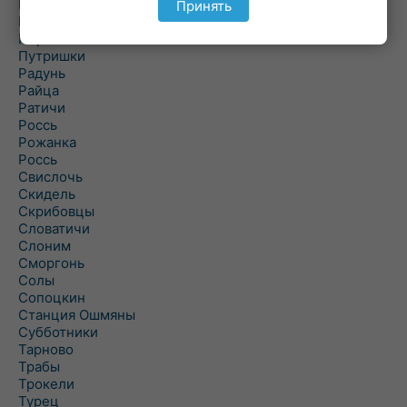
Подороск
Принять
Поречье
Порозово
Путришки
Радунь
Райца
Ратичи
Роcсь
Рожанка
Россь
Свислочь
Скидель
Скрибовцы
Словатичи
Слоним
Сморгонь
Солы
Сопоцкин
Станция Ошмяны
Субботники
Тарново
Трабы
Трокели
Турец