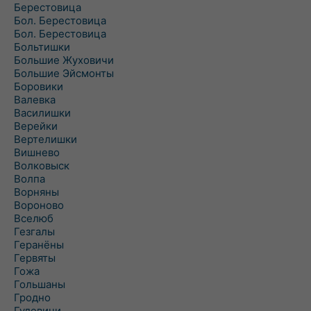
Берестовица
Бол. Берестовица
Бол. Берестовица
Больтишки
Большие Жуховичи
Большие Эйсмонты
Боровики
Валевка
Василишки
Верейки
Вертелишки
Вишнево
Волковыск
Волпа
Ворняны
Вороново
Вселюб
Гезгалы
Геранёны
Гервяты
Гожа
Гольшаны
Гродно
Гудевичи