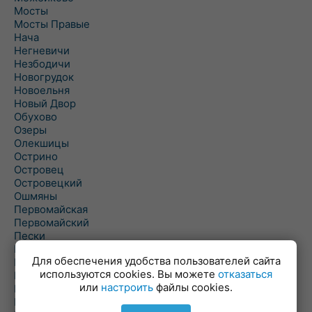
Мосты
Мосты Правые
Нача
Негневичи
Незбодичи
Новогрудок
Новоельня
Новый Двор
Обухово
Озеры
Олекшицы
Острино
Островец
Островецкий
Ошмяны
Первомайская
Первомайский
Пески
Петревичи
Для обеспечения удобства пользователей сайта
Погородно
используются cookies. Вы можете
отказаться
Пограничный
или
настроить
файлы cookies.
Подлабенье
Подольцы