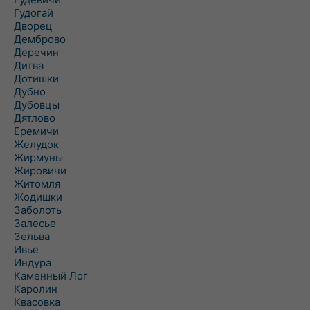
Гудогай
Дворец
Демброво
Деречин
Дитва
Дотишки
Дубно
Дубовцы
Дятлово
Еремичи
Желудок
Жирмуны
Жировичи
Житомля
Жодишки
Заболоть
Залесье
Зельва
Ивье
Индура
Каменный Лог
Каролин
Квасовка