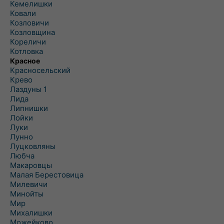
Кемелишки
Ковали
Козловичи
Козловщина
Кореличи
Котловка
Красное
Красносельский
Крево
Лаздуны 1
Лида
Липнишки
Лойки
Луки
Лунно
Луцковляны
Любча
Макаровцы
Малая Берестовица
Милевичи
Минойты
Мир
Михалишки
Можейково