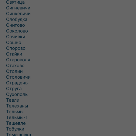
Святица
Сигневичи
Синкевичи
Слобудка
Снитово
Соколово
Сочивки
Сошно
Спорово
Стайки
Староволя
Стахово
Столин
Столовичи
Страдечь
Струга
Сухополь
Тевли
Телеханы
Тельмы
Тельмы-1
Тешевле
Тобулки
Томашовка