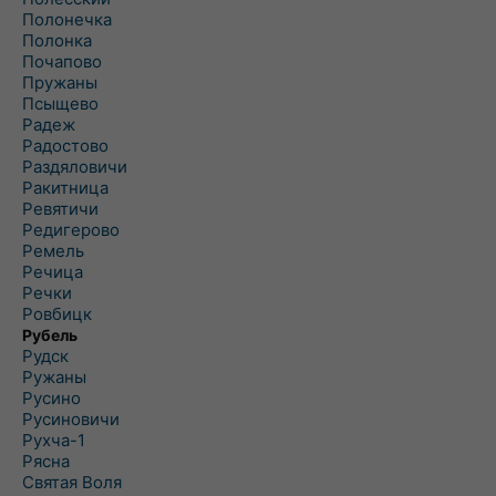
Полонечка
Полонка
Почапово
Пружаны
Псыщево
Радеж
Радостово
Раздяловичи
Ракитница
Ревятичи
Редигерово
Ремель
Речица
Речки
Ровбицк
Рубель
Рудск
Ружаны
Русино
Русиновичи
Рухча-1
Рясна
Святая Воля