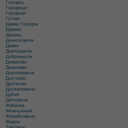
Городец
Городище
Городная
Гутово
Давид-Городок
Дарево
Дворец
Денисковичи
Дивин
Дмитровичи
Добромысль
Доманово
Домачево
Доропеевичи
Достоево
Дрогичин
Дружиловичи
Дубой
Дятловичи
Жабинка
Жемчужный
Жеребковичи
Жидче
Закозель