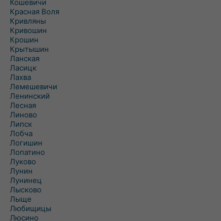
Кошевичи
Красная Воля
Кривляны
Кривошин
Крошин
Крытышин
Ланская
Ласицк
Лахва
Лемешевичи
Ленинский
Лесная
Линово
Липск
Лобча
Логишин
Лопатино
Луково
Лунин
Лунинец
Лысково
Лыще
Любищицы
Люсино