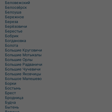
Беловежский
Белоозёрск
Белоуша
Бережное
Береза
Берёзовичи
Берестье
Бобрик
Богдановка
Болота
Большие Круговичи
Большие Мотыкалы
Большие Орлы
Большие Радваничи
Большие Чучевичи
Большие Яковчицы
Большое Малешево
Борки
Бостынь
Брест
Бродница
Будча
Бытень
Валище