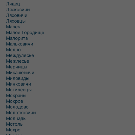
Лядец
Лясковичи
Ляховичи
Ляховцы
Малеч
Малое Городище
Малорита
Мальковичи
Медно
Междулесье
Межлесье
Мерчицы
Микашевичи
Миловиды
Минковичи
Могилёвцы
Мокраны
Мокрое
Молодово
Молотковичи
Молчадь
Мотоль
Мохро