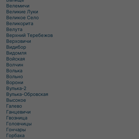
Велемичи
Великие Луки
Великое Село
Великорита
Велута
Верхний Теребежов
Верховичи
Видибор
Видомля
Войская
Волчин
Волька
Вольно
Ворони
Вулька-2
Вулька-Обровская
Высокое
Галево
Ганцевичи
Гвозница
Головчицы
Гончары
Горбаха