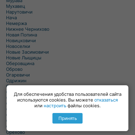
Мурава
Мухавец
Нарутовичи
Нача
Немержа
Нижнее Чернихово
Новая Попина
Новицковичи
Новоселки
Новые Засимовичи
Новые Лыщицы
Оберовщина
Оброво
Огаревичи
Одрижин
Оздамичи
Озяты
Для обеспечения удобства пользователей сайта
Олтуш
используются cookies. Вы можете
отказаться
Ольманы
или
настроить
файлы cookies.
Ольпень
Ольшаны
Принять
Омельная
Ополь
Орехово