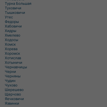
Турна Большая
Туховичи
Тышковичи
Утес
Федоры
Хабовичи
Хидры
Хмелево
Ходосы
Хомск
Хорева
Хоромск
Хотислав
Хотыничи
Чернавчицы
Черни
Черняны
Чудин
Чухово
Шерешево
Щерчово
Яечковичи
Язвинки