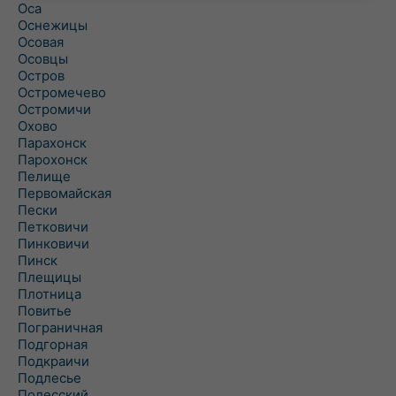
Оса
Оснежицы
Осовая
Осовцы
Остров
Остромечево
Остромичи
Охово
Парахонск
Парохонск
Пелище
Первомайская
Пески
Петковичи
Пинковичи
Пинск
Плещицы
Плотница
Повитье
Пограничная
Подгорная
Подкраичи
Подлесье
Полесский