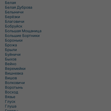
Белая
Белая Дуброва
Белыничи
Берёзки
Благовичи
Бобруйск
Большая Мощаница
Большие Бортники
Бороньки
Брожа
Брыли
Буйничи
Быхов
Вейно
Веремейки
Вишневка
Вишов
Волковичи
Воротынь
Восход
Вязье
Глуск
Глуша
Говяды