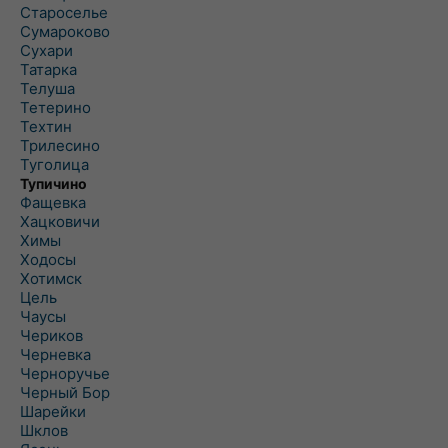
Староселье
Сумароково
Сухари
Татарка
Телуша
Тетерино
Техтин
Трилесино
Туголица
Тупичино
Фащевка
Хацковичи
Химы
Ходосы
Хотимск
Цель
Чаусы
Чериков
Черневка
Черноручье
Черный Бор
Шарейки
Шклов