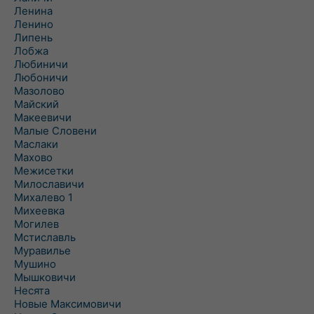
Ленина
Ленино
Липень
Лобжа
Любиничи
Любоничи
Мазолово
Майский
Макеевичи
Малые Словени
Маслаки
Махово
Межисетки
Милославичи
Михалево 1
Михеевка
Могилев
Мстиславль
Муравилье
Мушино
Мышковичи
Несята
Новые Максимовичи