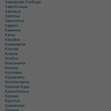
Заводская Слобода
Заволочицы
Заелица
Заполье
Звенчатка
Кадино
Каменка
Катка
Кировск
Климовичи
Кличев
Ковали
Колбча
Комсеничи
Копачи
Коптевка
Коровчино
Костюковичи
Красная Буда
Краснополье
Кричев
Круглое
Курманово
Лапичи