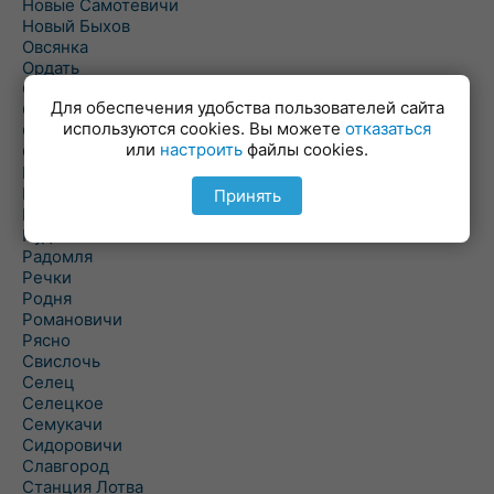
Новые Самотевичи
Новый Быхов
Овсянка
Ордать
Ореховка
Для обеспечения удобства пользователей сайта
Осиновка
используются cookies. Вы можете
отказаться
Осиповичи
или
настроить
файлы cookies.
Осово
Павловичи
Паршино
Принять
Петуховка
Пудовня
Радомля
Речки
Родня
Романовичи
Рясно
Свислочь
Селец
Селецкое
Семукачи
Сидоровичи
Славгород
Станция Лотва