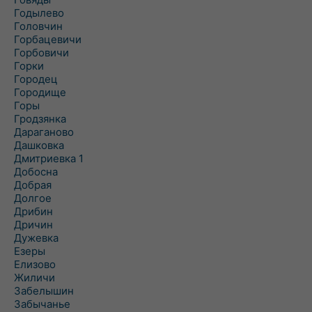
Годылево
Головчин
Горбацевичи
Горбовичи
Горки
Городец
Городище
Горы
Гродзянка
Дараганово
Дашковка
Дмитриевка 1
Добосна
Добрая
Долгое
Дрибин
Дричин
Дужевка
Езеры
Елизово
Жиличи
Забелышин
Забычанье