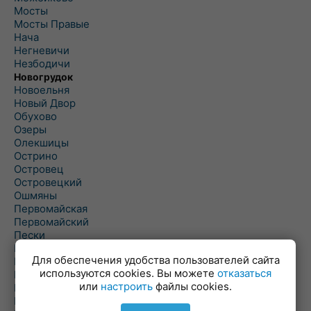
Мосты
Мосты Правые
Нача
Негневичи
Незбодичи
Новогрудок
Новоельня
Новый Двор
Обухово
Озеры
Олекшицы
Острино
Островец
Островецкий
Ошмяны
Первомайская
Первомайский
Пески
Петревичи
Для обеспечения удобства пользователей сайта
Погородно
используются cookies. Вы можете
отказаться
Пограничный
или
настроить
файлы cookies.
Подлабенье
Подольцы