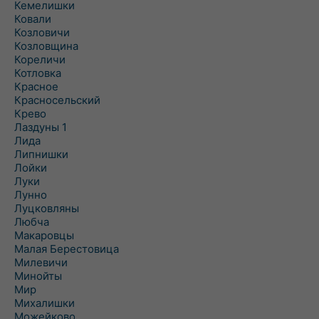
Кемелишки
Ковали
Козловичи
Козловщина
Кореличи
Котловка
Красное
Красносельский
Крево
Лаздуны 1
Лида
Липнишки
Лойки
Луки
Лунно
Луцковляны
Любча
Макаровцы
Малая Берестовица
Милевичи
Минойты
Мир
Михалишки
Можейково