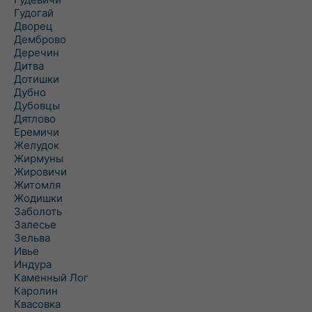
Гудогай
Дворец
Демброво
Деречин
Дитва
Дотишки
Дубно
Дубовцы
Дятлово
Еремичи
Желудок
Жирмуны
Жировичи
Житомля
Жодишки
Заболоть
Залесье
Зельва
Ивье
Индура
Каменный Лог
Каролин
Квасовка