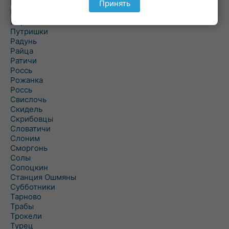
Подороск
Принять
Поречье
Порозово
Путришки
Радунь
Райца
Ратичи
Роcсь
Рожанка
Россь
Свислочь
Скидель
Скрибовцы
Словатичи
Слоним
Сморгонь
Солы
Сопоцкин
Станция Ошмяны
Субботники
Тарново
Трабы
Трокели
Турец