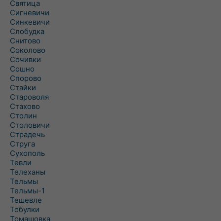
Святица
Сигневичи
Синкевичи
Слобудка
Снитово
Соколово
Сочивки
Сошно
Спорово
Стайки
Староволя
Стахово
Столин
Столовичи
Страдечь
Струга
Сухополь
Тевли
Телеханы
Тельмы
Тельмы-1
Тешевле
Тобулки
Томашовка