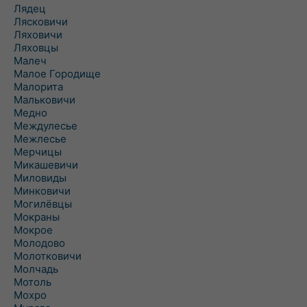
Лядец
Лясковичи
Ляховичи
Ляховцы
Малеч
Малое Городище
Малорита
Мальковичи
Медно
Междулесье
Межлесье
Мерчицы
Микашевичи
Миловиды
Минковичи
Могилёвцы
Мокраны
Мокрое
Молодово
Молотковичи
Молчадь
Мотоль
Мохро