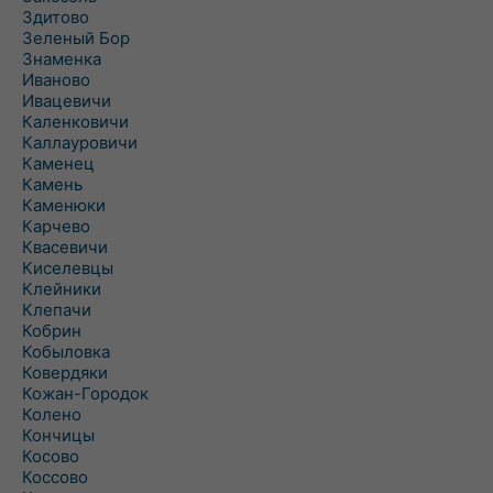
Здитово
Зеленый Бор
Знаменка
Иваново
Ивацевичи
Каленковичи
Каллауровичи
Каменец
Камень
Каменюки
Карчево
Квасевичи
Киселевцы
Клейники
Клепачи
Кобрин
Кобыловка
Ковердяки
Кожан-Городок
Колено
Кончицы
Косово
Коссово