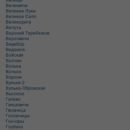
Велемичи
Великие Луки
Великое Село
Великорита
Велута
Верхний Теребежов
Верховичи
Видибор
Видомля
Войская
Волчин
Волька
Вольно
Ворони
Вулька-2
Вулька-Обровская
Высокое
Галево
Ганцевичи
Гвозница
Головчицы
Гончары
Горбаха