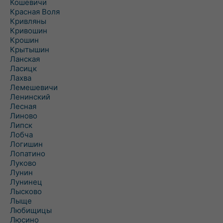
Кошевичи
Красная Воля
Кривляны
Кривошин
Крошин
Крытышин
Ланская
Ласицк
Лахва
Лемешевичи
Ленинский
Лесная
Линово
Липск
Лобча
Логишин
Лопатино
Луково
Лунин
Лунинец
Лысково
Лыще
Любищицы
Люсино