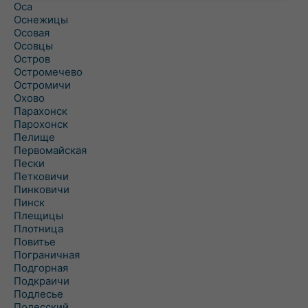
Оса
Оснежицы
Осовая
Осовцы
Остров
Остромечево
Остромичи
Охово
Парахонск
Парохонск
Пелище
Первомайская
Пески
Петковичи
Пинковичи
Пинск
Плещицы
Плотница
Повитье
Пограничная
Подгорная
Подкраичи
Подлесье
Полесский