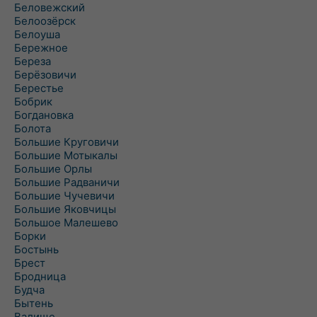
Беловежский
Белоозёрск
Белоуша
Бережное
Береза
Берёзовичи
Берестье
Бобрик
Богдановка
Болота
Большие Круговичи
Большие Мотыкалы
Большие Орлы
Большие Радваничи
Большие Чучевичи
Большие Яковчицы
Большое Малешево
Борки
Бостынь
Брест
Бродница
Будча
Бытень
Валище