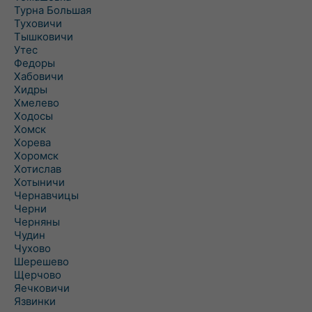
Турна Большая
Туховичи
Тышковичи
Утес
Федоры
Хабовичи
Хидры
Хмелево
Ходосы
Хомск
Хорева
Хоромск
Хотислав
Хотыничи
Чернавчицы
Черни
Черняны
Чудин
Чухово
Шерешево
Щерчово
Яечковичи
Язвинки