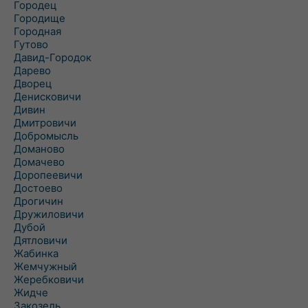
Городец
Городище
Городная
Гутово
Давид-Городок
Дарево
Дворец
Денисковичи
Дивин
Дмитровичи
Добромысль
Доманово
Домачево
Доропеевичи
Достоево
Дрогичин
Дружиловичи
Дубой
Дятловичи
Жабинка
Жемчужный
Жеребковичи
Жидче
Закозель