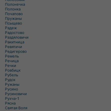
Полонечка
Полонка
Почапово
Пружаны
Псыщево
Радеж
Радостово
Раздяловичи
Ракитница
Ревятичи
Редигерово
Ремель
Речица
Речки
Ровбицк
Рубель
Рудск
Ружаны
Русино
Русиновичи
Рухча-1
Рясна
Святая Воля