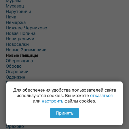
Мурава
Мухавец
Нарутовичи
Нача
Немержа
Нижнее Чернихово
Новая Попина
Новицковичи
Новоселки
Новые Засимовичи
Новые Лыщицы
Оберовщина
Оброво
Огаревичи
Одрижин
Оздамичи
Озяты
Для обеспечения удобства пользователей сайта
Олтуш
используются cookies. Вы можете
отказаться
Ольманы
или
настроить
файлы cookies.
Ольпень
Ольшаны
Принять
Омельная
Ополь
Орехово