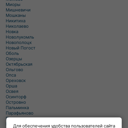
Миоры
Мишневичи
Мошканы
Никитиха
Николаево
Новка
Новолукомль
Новополоцк
Новый Погост
Оболь
Озерцы
Октябрьская
Ольгово
Опса
Ореховск
Орша
Освея
Осинторф
Островно
Пальминка
Парафьяново
Плисса
Повятье
Для обеспечения удобства пользователей сайта