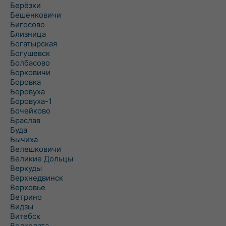
Берёзки
Бешенковичи
Бигосово
Близница
Богатырская
Богушевск
Болбасово
Борковичи
Боровка
Боровуха
Боровуха-1
Бочейково
Браслав
Буда
Бычиха
Велешковичи
Великие Дольцы
Веркуды
Верхнедвинск
Верховье
Ветрино
Видзы
Витебск
Волколата