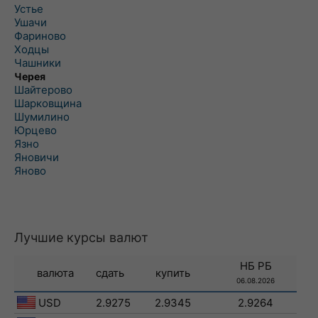
Устье
Ушачи
Фариново
Ходцы
Чашники
Черея
Шайтерово
Шарковщина
Шумилино
Юрцево
Язно
Яновичи
Яново
Лучшие курсы валют
НБ РБ
валюта
сдать
купить
06.08.2026
USD
2.9275
2.9345
2.9264