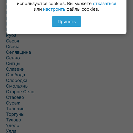
Погоща
используются cookies. Вы можете
отказаться
Подсвилье
или
настроить
файлы cookies.
Полоцк
Поставы
Принять
Прозороки
Россоны
Руба
Сарья
Свеча
Селявщина
Сенно
Ситцы
Славени
Слобода
Слободка
Смольяны
Старое Село
Стасево
Сураж
Толочин
Торгуны
Тулово
Удело
Улла