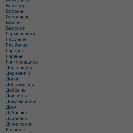
Волынцы
Вороны
Воропаево
Вымно
Высокое
Германовичи
Глубокое
Глыбочка
Городок
Горяны
Григоровщина
Дерковщина
Дёрновичи
Дисна
Добромысли
Добрынь
Докшицы
Домашковичи
Друя
Дубровка
Дубровно
Дуниловичи
Езерище