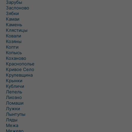
Зарубы
Заслоново
Зябки
Камаи
Камень
Клястицы
Ковали
Козяны
Копти
Копысь
Коханово
Краснополье
Кривое Село
Крулевщина
Крынки
Кубличи
Лепель
Лиозно
Ломаши
Лужки
Лынтупы
Ляды
Межа
Межево