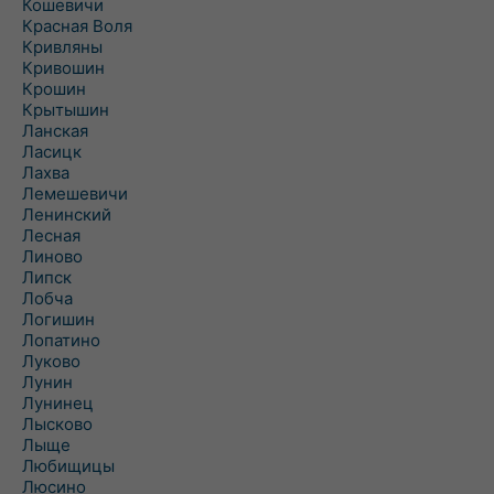
Кошевичи
Красная Воля
Кривляны
Кривошин
Крошин
Крытышин
Ланская
Ласицк
Лахва
Лемешевичи
Ленинский
Лесная
Линово
Липск
Лобча
Логишин
Лопатино
Луково
Лунин
Лунинец
Лысково
Лыще
Любищицы
Люсино