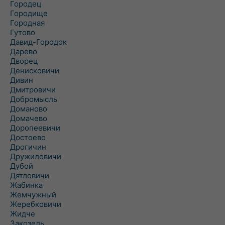
Городец
Городище
Городная
Гутово
Давид-Городок
Дарево
Дворец
Денисковичи
Дивин
Дмитровичи
Добромысль
Доманово
Домачево
Доропеевичи
Достоево
Дрогичин
Дружиловичи
Дубой
Дятловичи
Жабинка
Жемчужный
Жеребковичи
Жидче
Закозель