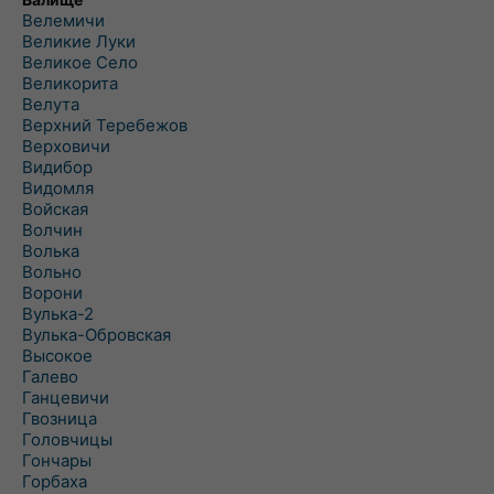
Велемичи
Великие Луки
Великое Село
Великорита
Велута
Верхний Теребежов
Верховичи
Видибор
Видомля
Войская
Волчин
Волька
Вольно
Ворони
Вулька-2
Вулька-Обровская
Высокое
Галево
Ганцевичи
Гвозница
Головчицы
Гончары
Горбаха