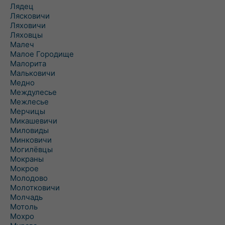
Лядец
Лясковичи
Ляховичи
Ляховцы
Малеч
Малое Городище
Малорита
Мальковичи
Медно
Междулесье
Межлесье
Мерчицы
Микашевичи
Миловиды
Минковичи
Могилёвцы
Мокраны
Мокрое
Молодово
Молотковичи
Молчадь
Мотоль
Мохро