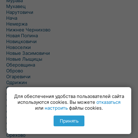
Мурава
Мухавец
Нарутовичи
Нача
Немержа
Нижнее Чернихово
Новая Попина
Новицковичи
Новоселки
Новые Засимовичи
Новые Лыщицы
Оберовщина
Оброво
Огаревичи
Одрижин
Оздамичи
Озяты
Для обеспечения удобства пользователей сайта
Олтуш
используются cookies. Вы можете
отказаться
Ольманы
или
настроить
файлы cookies.
Ольпень
Ольшаны
Принять
Омельная
Ополь
Орехово