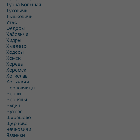
Турна Большая
Туховичи
Тышковичи
Утес
Федоры
Хабовичи
Хидры
Хмелево
Ходосы
Хомск
Хорева
Хоромск
Хотислав
Хотыничи
Чернавчицы
Черни
Черняны
Чудин
Чухово
Шерешево
Щерчово
Яечковичи
Язвинки