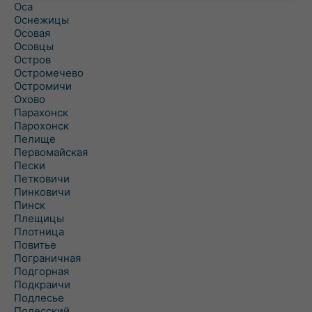
Оса
Оснежицы
Осовая
Осовцы
Остров
Остромечево
Остромичи
Охово
Парахонск
Парохонск
Пелище
Первомайская
Пески
Петковичи
Пинковичи
Пинск
Плещицы
Плотница
Повитье
Пограничная
Подгорная
Подкраичи
Подлесье
Полесский