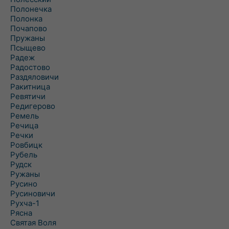
Полонечка
Полонка
Почапово
Пружаны
Псыщево
Радеж
Радостово
Раздяловичи
Ракитница
Ревятичи
Редигерово
Ремель
Речица
Речки
Ровбицк
Рубель
Рудск
Ружаны
Русино
Русиновичи
Рухча-1
Рясна
Святая Воля