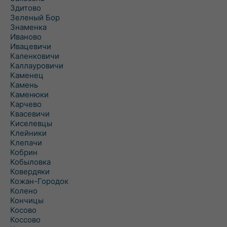
Здитово
Зеленый Бор
Знаменка
Иваново
Ивацевичи
Каленковичи
Каллауровичи
Каменец
Камень
Каменюки
Карчево
Квасевичи
Киселевцы
Клейники
Клепачи
Кобрин
Кобыловка
Ковердяки
Кожан-Городок
Колено
Кончицы
Косово
Коссово