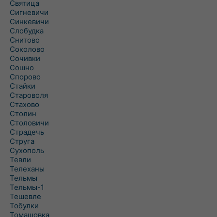
Святица
Сигневичи
Синкевичи
Слобудка
Снитово
Соколово
Сочивки
Сошно
Спорово
Стайки
Староволя
Стахово
Столин
Столовичи
Страдечь
Струга
Сухополь
Тевли
Телеханы
Тельмы
Тельмы-1
Тешевле
Тобулки
Томашовка