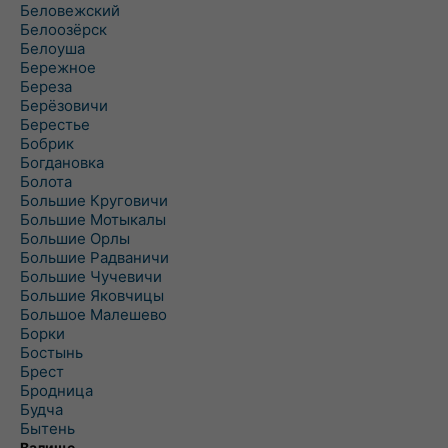
Беловежский
Белоозёрск
Белоуша
Бережное
Береза
Берёзовичи
Берестье
Бобрик
Богдановка
Болота
Большие Круговичи
Большие Мотыкалы
Большие Орлы
Большие Радваничи
Большие Чучевичи
Большие Яковчицы
Большое Малешево
Борки
Бостынь
Брест
Бродница
Будча
Бытень
Валище