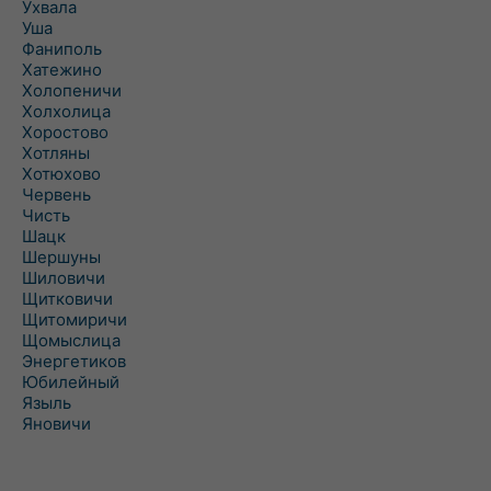
Ухвала
Уша
Фаниполь
Хатежино
Холопеничи
Холхолица
Хоростово
Хотляны
Хотюхово
Червень
Чисть
Шацк
Шершуны
Шиловичи
Щитковичи
Щитомиричи
Щомыслица
Энергетиков
Юбилейный
Языль
Яновичи