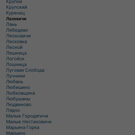
Крупки
Крупский
Куренец
Лазовичи
Лань
Лебедево
Леоновичи
Лесковка
Лесной
Лешница
Логойск
Лошница
Луговая Слобода
Лучники
Любань
Любишино
Любковщина
Любушаны
Людвиново
Лядно
Малые Городятичи
Малые Нестановичи
Марьина Горка
Марьино