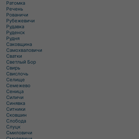
Ратомка
Речень
Рованичи
Рубежевичи
Рудавка
Руденск
Рудня
Саковщина
Самохваловичи
Сватки
Светлый Бор
Свирь
Свислочь
Селище
Семежево
Сеница
Силичи
Синявка
Ситники
Сковшин
Слобода
Слуцк
Смиловичи
Смолевичи