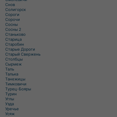
Снов
Солигорск
Сороги
Сорочи
Сосны
Сосны 2
Станьково
Старица
Старобин
Старые Дороги
Старый Свержень
Столбцы
Сырмеж
Таль
Талька
Танежицы
Тимковичи
Турец-Бояры
Турин
Углы
Узда
Уречье
Усяж