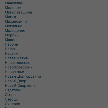
Мачулищи
Мелешки
Миколаевщина
Минск
Михановичи
Могильно
Молодечно
Морочь
Мядель
Нарочь
Неман
Несвиж
Новая Метча
Новоколосово
Новополесский
Новоселье
Новые Докторовичи
Новый Двор
Новый Свержень
Оздятичи
Озеро
Озерцо
Околово