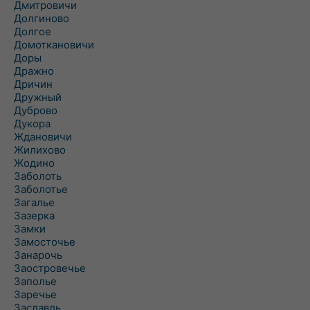
Дмитровичи
Долгиново
Долгое
Домоткановичи
Доры
Дражно
Дричин
Дружный
Дуброво
Дукора
Ждановичи
Жилихово
Жодино
Заболоть
Заболотье
Загалье
Зазерка
Замки
Замосточье
Занарочь
Заостровечье
Заполье
Заречье
Заславль