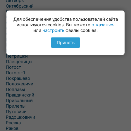
Октябрь
Октябрьский
Олехновичи
Омговичи
Для обеспечения удобства пользователей сайта
Оношки
используются cookies. Вы можете
отказаться
Осовец
или
настроить
файлы cookies.
Острошицкий Городок
Пасека
Принять
Пастовичи
Першаи
Петришки
Плещеницы
Погост
Погост-1
Покрашево
Положевичи
Поплавы
Правдинский
Привольный
Прилепы
Пуховичи
Радошковичи
Раевка
Раков