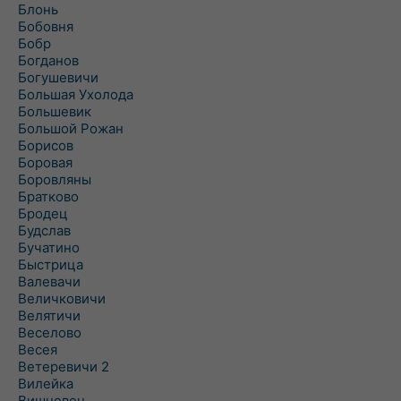
Блонь
Бобовня
Бобр
Богданов
Богушевичи
Большая Ухолода
Большевик
Большой Рожан
Борисов
Боровая
Боровляны
Братково
Бродец
Будслав
Бучатино
Быстрица
Валевачи
Величковичи
Велятичи
Веселово
Весея
Ветеревичи 2
Вилейка
Вишневец