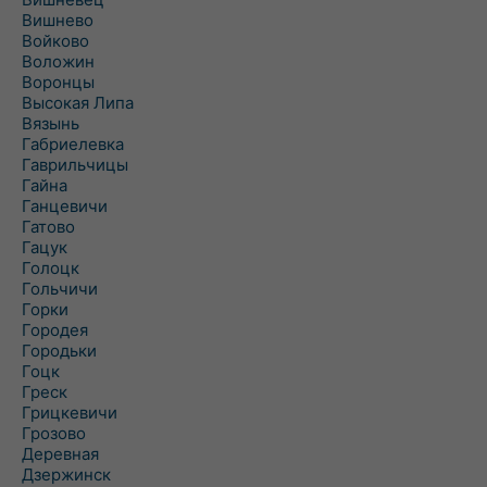
Вишнево
Войково
Воложин
Воронцы
Высокая Липа
Вязынь
Габриелевка
Гаврильчицы
Гайна
Ганцевичи
Гатово
Гацук
Голоцк
Гольчичи
Горки
Городея
Городьки
Гоцк
Греск
Грицкевичи
Грозово
Деревная
Дзержинск