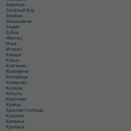
Заямное
Зеленый Бор
Зембин
Зеньковичи
Знамя
Зубки
Ивенец
Илья
Исерно
Карацк
Клецк
Княгинин
Козловичи
Колодищи
Комарово
Копище
Копыль
Королево
Крайск
Красная Слобода
Красное
Кривичи
Крупица