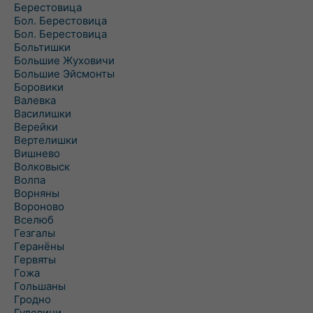
Берестовица
Бол. Берестовица
Бол. Берестовица
Больтишки
Большие Жуховичи
Большие Эйсмонты
Боровики
Валевка
Василишки
Верейки
Вертелишки
Вишнево
Волковыск
Волпа
Ворняны
Вороново
Вселюб
Гезгалы
Геранёны
Гервяты
Гожа
Гольшаны
Гродно
Гудевичи