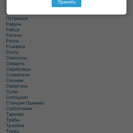
Подороск
Принять
Поречье
Порозово
Путришки
Радунь
Райца
Ратичи
Роcсь
Рожанка
Россь
Свислочь
Скидель
Скрибовцы
Словатичи
Слоним
Сморгонь
Солы
Сопоцкин
Станция Ошмяны
Субботники
Тарново
Трабы
Трокели
Турец