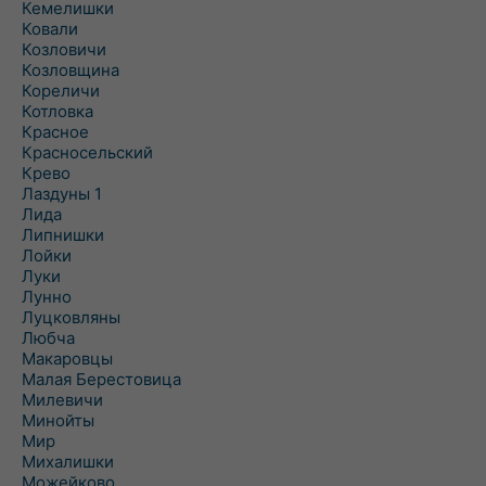
Кемелишки
Ковали
Козловичи
Козловщина
Кореличи
Котловка
Красное
Красносельский
Крево
Лаздуны 1
Лида
Липнишки
Лойки
Луки
Лунно
Луцковляны
Любча
Макаровцы
Малая Берестовица
Милевичи
Минойты
Мир
Михалишки
Можейково