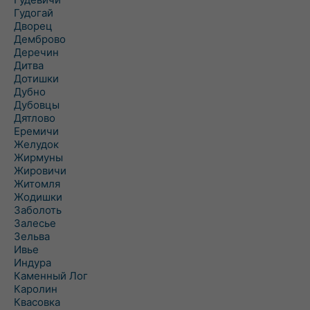
Гудогай
Дворец
Демброво
Деречин
Дитва
Дотишки
Дубно
Дубовцы
Дятлово
Еремичи
Желудок
Жирмуны
Жировичи
Житомля
Жодишки
Заболоть
Залесье
Зельва
Ивье
Индура
Каменный Лог
Каролин
Квасовка