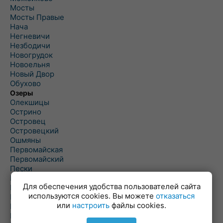
Мосты
Мосты Правые
Нача
Негневичи
Незбодичи
Новогрудок
Новоельня
Новый Двор
Обухово
Озеры
Олекшицы
Острино
Островец
Островецкий
Ошмяны
Первомайская
Первомайский
Пески
Петревичи
Для обеспечения удобства пользователей сайта
Погородно
используются cookies. Вы можете
отказаться
Пограничный
или
настроить
файлы cookies.
Подлабенье
Подольцы