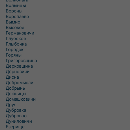
Волынцы
Вороны
Воропаево
Вымно
Высокое
Германовичи
Глубокое
Глыбочка
Городок
Горяны
Григоровщина
Дерковщина
Дёрновичи
Дисна
Добромысли
Добрынь
Докшицы
Домашковичи
Друя
Дубровка
Дубровно
Дуниловичи
Езерище