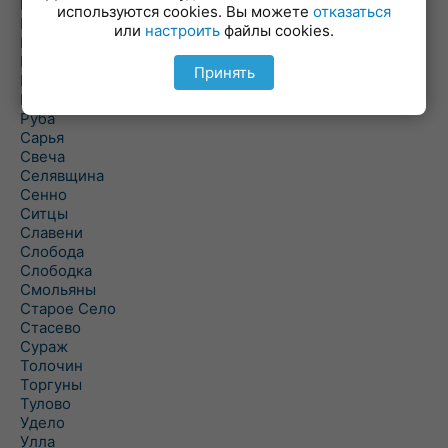
Погоща
используются cookies. Вы можете
отказаться
Подсвилье
или
настроить
файлы cookies.
Полоцк
Поставы
Принять
Прозороки
Россоны
Руба
Сарья
Свеча
Селявщина
Сенно
Ситцы
Славени
Слобода
Слободка
Смольяны
Старое Село
Стасево
Сураж
Толочин
Торгуны
Тулово
Удело
Улла