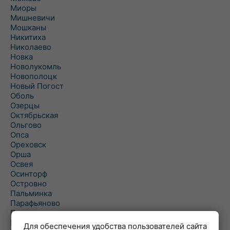
Миоры
Мишневичи
Мошканы
Никитиха
Николаево
Новка
Новолукомль
Новополоцк
Новый Погост
Оболь
Озерцы
Октябрьская
Ольгово
Опса
Ореховск
Орша
Освея
Осинторф
Островно
Пальминка
Парафьяново
Плисса
Повятье
Для обеспечения удобства пользователей сайта