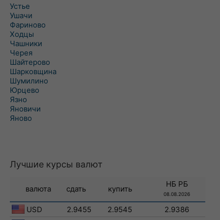
Устье
Ушачи
Фариново
Ходцы
Чашники
Черея
Шайтерово
Шарковщина
Шумилино
Юрцево
Язно
Яновичи
Яново
Лучшие курсы валют
НБ РБ
валюта
сдать
купить
08.08.2026
USD
2.9455
2.9545
2.9386