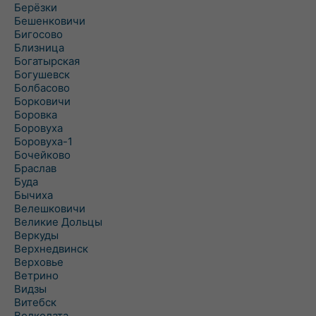
Берёзки
Бешенковичи
Бигосово
Близница
Богатырская
Богушевск
Болбасово
Борковичи
Боровка
Боровуха
Боровуха-1
Бочейково
Браслав
Буда
Бычиха
Велешковичи
Великие Дольцы
Веркуды
Верхнедвинск
Верховье
Ветрино
Видзы
Витебск
Волколата