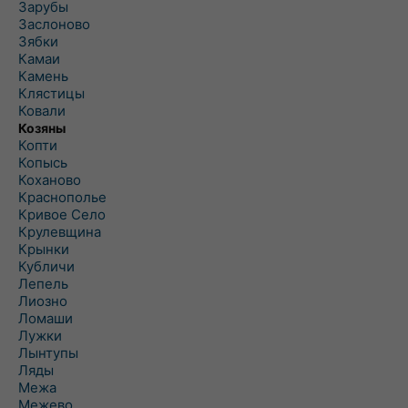
Зарубы
Заслоново
Зябки
Камаи
Камень
Клястицы
Ковали
Козяны
Копти
Копысь
Коханово
Краснополье
Кривое Село
Крулевщина
Крынки
Кубличи
Лепель
Лиозно
Ломаши
Лужки
Лынтупы
Ляды
Межа
Межево