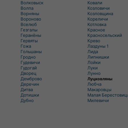
Волковыск
Ковали
Волпа
Козловичи
Ворняны
Козловщина
Вороново
Кореличи
Вселюб
Котловка
Гезгалы
Красное
Геранёны
Красносельский
Гервяты
Крево
Гожа
Лаздуны 1
Гольшаны
Лида
Гродно
Липнишки
Гудевичи
Лойки
Гудогай
Луки
Дворец
Лунно
Демброво
Луцковляны
Деречин
Любча
Дитва
Макаровцы
Дотишки
Малая Берестовиц
Дубно
Милевичи