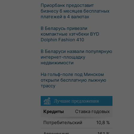
Приорбанк предоставит
бизнесу 6 месяцев бесплатных
платежей в 4 валютах
В Беларусь привезли
компактные хэтчбеки BYD
Dolphin Fashion 410
В Беларуси назвали популярную
интернет-площадку
недвижимости
На гольф-поле под Минском
открыли бесплатную лыжную
трассу
Лучшие предложения
Кредиты
Ставка годовых
Потребительский
10,8 %
Автокредит
16,1 %