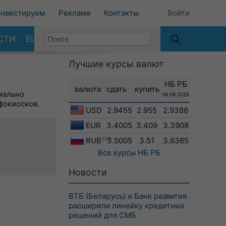
нвестируем
Реклама
Контакты
Войти
СТИ
ЕЩЕ
Лучшие курсы валют
НБ РБ
валюта
сдать
купить
мально
08.08.2026
фокиосков.
USD
2.9455
2.955
2.9386
EUR
3.4005
3.409
3.3908
RUB
100
3.5005
3.51
3.6365
Все курсы
НБ РБ
Новости
ВТБ (Беларусь) и Банк развития
расширили линейку кредитных
решений для СМБ