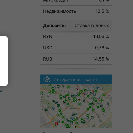
Недвижимость
12,5 %
Депозиты
Ставка годовых
BYN
16,06 %
USD
0,78 %
RUB
14,55 %
Интерактивная карта
ы