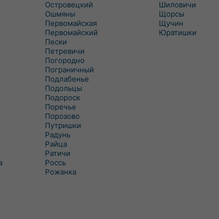
Островецкий
Шиловичи
Ошмяны
Щорсы
Первомайская
Щучин
Первомайский
Юратишки
Пески
Петревичи
Погородно
Пограничный
Подлабенье
Подольцы
Подороск
Поречье
Порозово
Путришки
Радунь
Райца
Ратичи
а
Роcсь
Рожанка