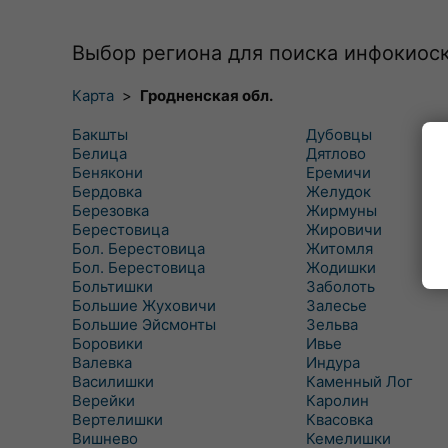
Выбор региона для поиска инфокиос
Карта
>
Гродненская обл.
Бакшты
Дубовцы
Белица
Дятлово
Бенякони
Еремичи
Бердовка
Желудок
Березовка
Жирмуны
Берестовица
Жировичи
Бол. Берестовица
Житомля
Бол. Берестовица
Жодишки
Больтишки
Заболоть
Большие Жуховичи
Залесье
Большие Эйсмонты
Зельва
Боровики
Ивье
Валевка
Индура
Василишки
Каменный Лог
Верейки
Каролин
Вертелишки
Квасовка
Вишнево
Кемелишки