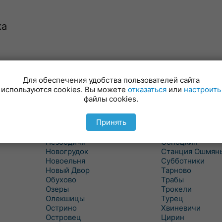
ка
Минойты
Россь
Мир
Свислочь
Для обеспечения удобства пользователей сайта
Михалишки
Скидель
используются cookies. Вы можете
отказаться
или
настроить
Можейково
Скрибовцы
файлы cookies.
Мосты
Словатичи
Мосты Правые
Слоним
Принять
Нача
Сморгонь
Негневичи
Солы
Незбодичи
Сопоцкин
Новогрудок
Станция Ошмян
Новоельня
Субботники
Новый Двор
Тарново
Обухово
Трабы
Озеры
Трокели
Олекшицы
Турец
Острино
Хвиневичи
Островец
Цирин