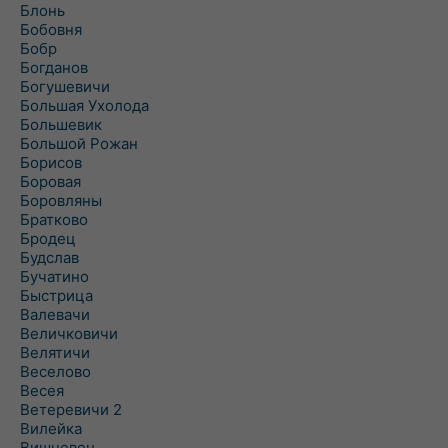
Блонь
Бобовня
Бобр
Богданов
Богушевичи
Большая Ухолода
Большевик
Большой Рожан
Борисов
Боровая
Боровляны
Братково
Бродец
Будслав
Бучатино
Быстрица
Валевачи
Величковичи
Велятичи
Веселово
Весея
Ветеревичи 2
Вилейка
Вишневец