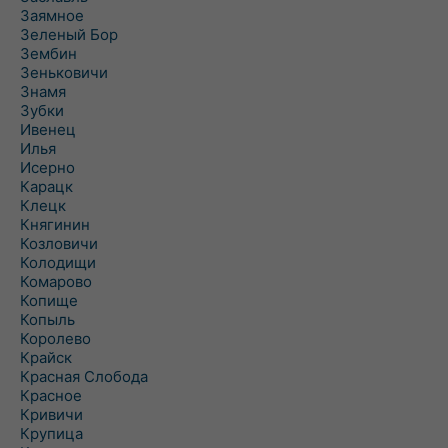
Заямное
Зеленый Бор
Зембин
Зеньковичи
Знамя
Зубки
Ивенец
Илья
Исерно
Карацк
Клецк
Княгинин
Козловичи
Колодищи
Комарово
Копище
Копыль
Королево
Крайск
Красная Слобода
Красное
Кривичи
Крупица