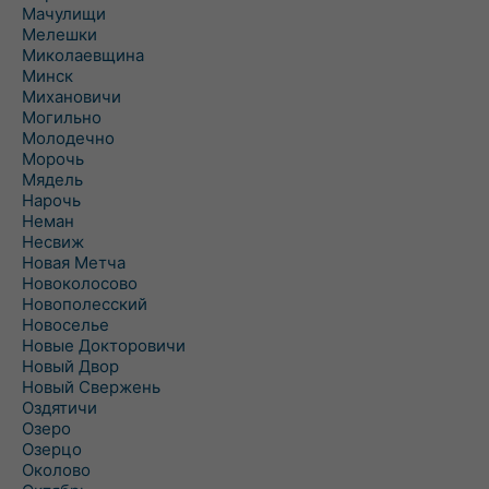
Мачулищи
Мелешки
Миколаевщина
Минск
Михановичи
Могильно
Молодечно
Морочь
Мядель
Нарочь
Неман
Несвиж
Новая Метча
Новоколосово
Новополесский
Новоселье
Новые Докторовичи
Новый Двор
Новый Свержень
Оздятичи
Озеро
Озерцо
Околово