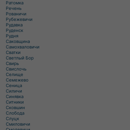
Ратомка
Речень
Рованичи
Рубежевичи
Рудавка
Руденск
Рудня
Саковщина
Самохваловичи
Сватки
Светлый Бор
Свирь
Свислочь
Селище
Семежево
Сеница
Силичи
Синявка
Ситники
Сковшин
Слобода
Слуцк
Смиловичи
Смолевичи