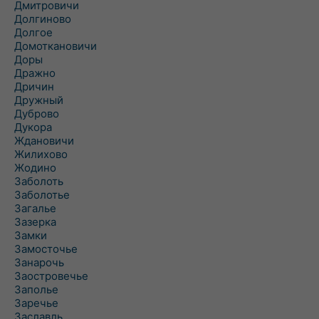
Дмитровичи
Долгиново
Долгое
Домоткановичи
Доры
Дражно
Дричин
Дружный
Дуброво
Дукора
Ждановичи
Жилихово
Жодино
Заболоть
Заболотье
Загалье
Зазерка
Замки
Замосточье
Занарочь
Заостровечье
Заполье
Заречье
Заславль