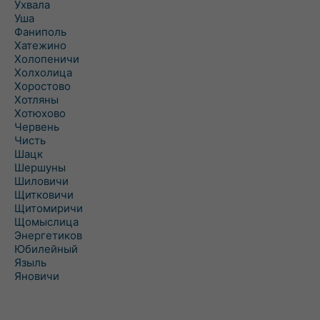
Ухвала
Уша
Фаниполь
Хатежино
Холопеничи
Холхолица
Хоростово
Хотляны
Хотюхово
Червень
Чисть
Шацк
Шершуны
Шиловичи
Щитковичи
Щитомиричи
Щомыслица
Энергетиков
Юбилейный
Языль
Яновичи