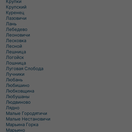
Крупки
Крупский
Куренец
Лазовичи
Лань
Лебедево
Леоновичи
Лесковка
Лесной
Лешница
Логойск
Лошница
Луговая Слобода
Лучники
Любань
Любишино
Любковщина
Любушаны
Людвиново
Лядно
Малые Городятичи
Малые Нестановичи
Марьина Горка
Марьино