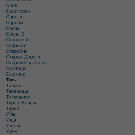
Снов
Солигорск
Сороги
Сорочи
Сосны
Сосны 2
Станьково
Старица
Старобин
Старые Дороги
Старый Свержень
Столбцы
Сырмеж
Таль
Талька
Танежицы
Тимковичи
Турец-Бояры
Турин
Углы
Узда
Уречье
Усяж