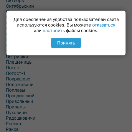
Октябрь
Октябрьский
Олехновичи
Омговичи
Для обеспечения удобства пользователей сайта
Оношки
используются cookies. Вы можете
отказаться
Осовец
или
настроить
файлы cookies.
Острошицкий Городок
Пасека
Принять
Пастовичи
Першаи
Петришки
Плещеницы
Погост
Погост-1
Покрашево
Положевичи
Поплавы
Правдинский
Привольный
Прилепы
Пуховичи
Радошковичи
Раевка
Раков