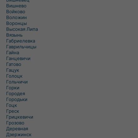
Вишнево
Войково
Воложин
Воронцы
Высокая Липа
Вязынь
Габриелевка
Гаврильчицы
Гайна
Ганцевичи
Гатово
Гацук
Голоцк
Гольчичи
Горки
Городея
Городьки
Гоцк
Греск
Грицкевичи
Грозово
Деревная
Дзержинск