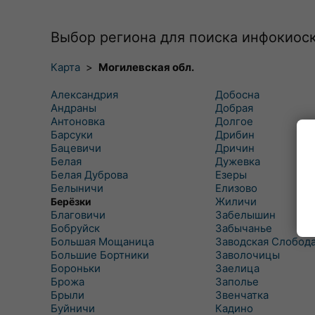
Выбор региона для поиска инфокиос
Карта
>
Могилевская обл.
Александрия
Добосна
Андраны
Добрая
Антоновка
Долгое
Барсуки
Дрибин
Бацевичи
Дричин
Белая
Дужевка
Белая Дуброва
Езеры
Белыничи
Елизово
Жиличи
Берёзки
Благовичи
Забелышин
Бобруйск
Забычанье
Большая Мощаница
Заводская Слобод
Большие Бортники
Заволочицы
Бороньки
Заелица
Брожа
Заполье
Брыли
Звенчатка
Буйничи
Кадино