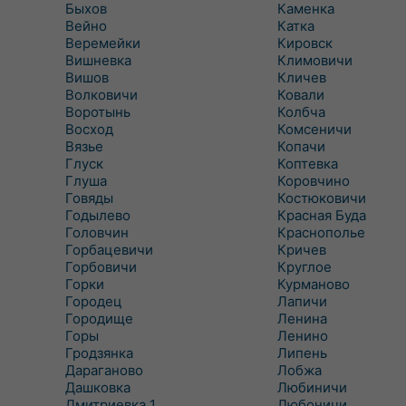
Быхов
Каменка
Вейно
Катка
Веремейки
Кировск
Вишневка
Климовичи
Вишов
Кличев
Волковичи
Ковали
Воротынь
Колбча
Восход
Комсеничи
Вязье
Копачи
Глуск
Коптевка
Глуша
Коровчино
Говяды
Костюковичи
Годылево
Красная Буда
Головчин
Краснополье
Горбацевичи
Кричев
Горбовичи
Круглое
Горки
Курманово
Городец
Лапичи
Городище
Ленина
Горы
Ленино
Гродзянка
Липень
Дараганово
Лобжа
Дашковка
Любиничи
Дмитриевка 1
Любоничи