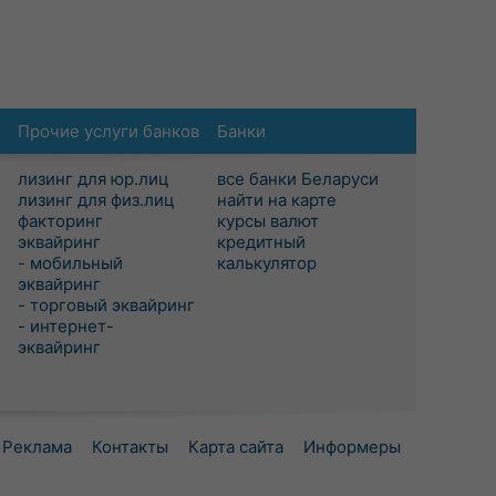
Прочие услуги банков
Банки
лизинг для юр.лиц
все банки Беларуси
лизинг для физ.лиц
найти на карте
факторинг
курсы валют
эквайринг
кредитный
- мобильный
калькулятор
эквайринг
- торговый эквайринг
- интернет-
эквайринг
Реклама
Контакты
Карта сайта
Информеры