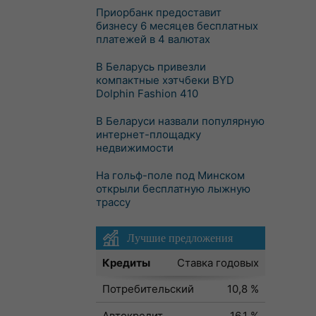
Приорбанк предоставит
бизнесу 6 месяцев бесплатных
платежей в 4 валютах
В Беларусь привезли
компактные хэтчбеки BYD
Dolphin Fashion 410
В Беларуси назвали популярную
интернет-площадку
недвижимости
На гольф-поле под Минском
открыли бесплатную лыжную
трассу
Лучшие предложения
Кредиты
Ставка годовых
Потребительский
10,8 %
Автокредит
16,1 %