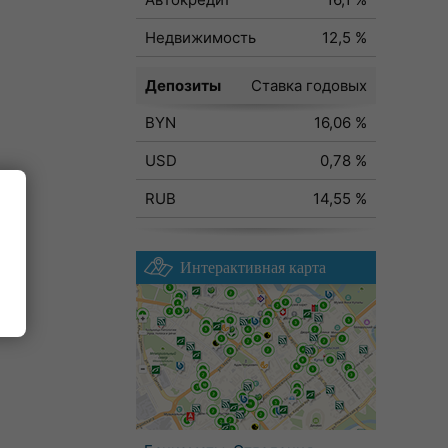
Недвижимость
12,5 %
Депозиты
Ставка годовых
BYN
16,06 %
USD
0,78 %
RUB
14,55 %
Интерактивная карта