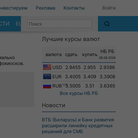
нвестируем
Реклама
Контакты
Войти
СТИ
ЕЩЕ
Лучшие курсы валют
НБ РБ
валюта
сдать
купить
мально
08.08.2026
фокиосков.
USD
2.9455
2.955
2.9386
EUR
3.4005
3.409
3.3908
RUB
100
3.5005
3.51
3.6365
Все курсы
НБ РБ
Новости
ВТБ (Беларусь) и Банк развития
расширили линейку кредитных
решений для СМБ