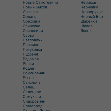
Новые Самотевичи
Чериков
Новый Быхов
Черневка
Овсянка
Черноручье
Ордать
Черный Бор
Ореховка
Шарейки
Осиновка
Шклов
Осиповичи
Ясень
Осово
Павловичи
Паршино
Петуховка
Пудовня
Радомля
Речки
Родня
Романовичи
Рясно
Свислочь
Селец
Селецкое
Семукачи
Сидоровичи
Славгород
Станция Лотва