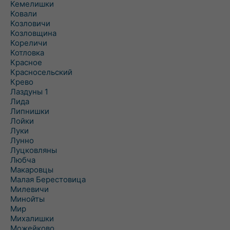
Кемелишки
Ковали
Козловичи
Козловщина
Кореличи
Котловка
Красное
Красносельский
Крево
Лаздуны 1
Лида
Липнишки
Лойки
Луки
Лунно
Луцковляны
Любча
Макаровцы
Малая Берестовица
Милевичи
Минойты
Мир
Михалишки
Можейково