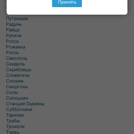
Подороск
Принять
Поречье
Порозово
Путришки
Радунь
Райца
Ратичи
Роcсь
Рожанка
Россь
Свислочь
Скидель
Скрибовцы
Словатичи
Слоним
Сморгонь
Солы
Сопоцкин
Станция Ошмяны
Субботники
Тарново
Трабы
Трокели
Турец