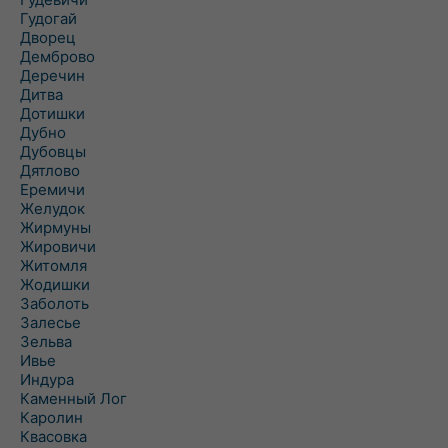
Гудогай
Дворец
Демброво
Деречин
Дитва
Дотишки
Дубно
Дубовцы
Дятлово
Еремичи
Желудок
Жирмуны
Жировичи
Житомля
Жодишки
Заболоть
Залесье
Зельва
Ивье
Индура
Каменный Лог
Каролин
Квасовка