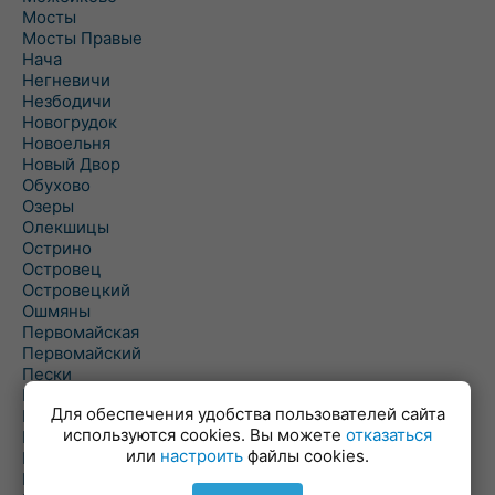
Мосты
Мосты Правые
Нача
Негневичи
Незбодичи
Новогрудок
Новоельня
Новый Двор
Обухово
Озеры
Олекшицы
Острино
Островец
Островецкий
Ошмяны
Первомайская
Первомайский
Пески
Петревичи
Для обеспечения удобства пользователей сайта
Погородно
используются cookies. Вы можете
отказаться
Пограничный
или
настроить
файлы cookies.
Подлабенье
Подольцы