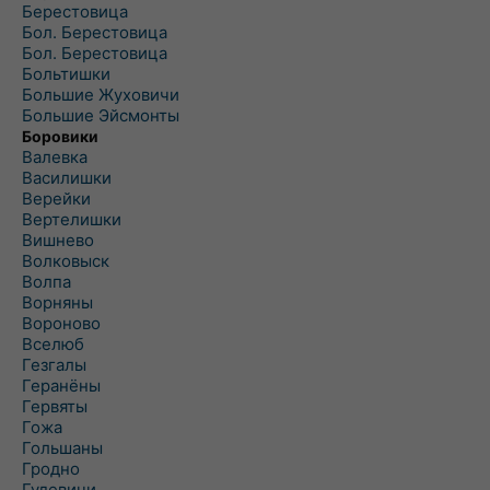
Берестовица
Бол. Берестовица
Бол. Берестовица
Больтишки
Большие Жуховичи
Большие Эйсмонты
Боровики
Валевка
Василишки
Верейки
Вертелишки
Вишнево
Волковыск
Волпа
Ворняны
Вороново
Вселюб
Гезгалы
Геранёны
Гервяты
Гожа
Гольшаны
Гродно
Гудевичи