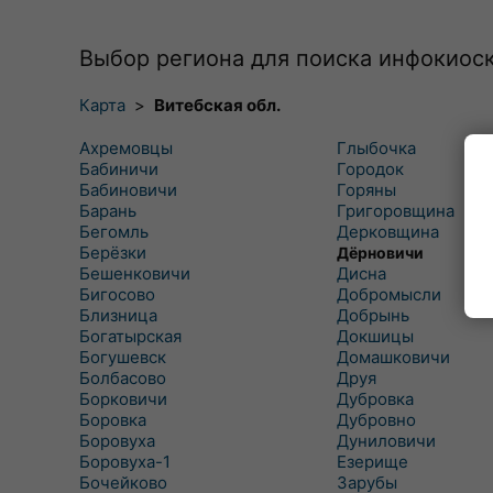
Выбор региона для поиска инфокиос
Карта
>
Витебская обл.
Ахремовцы
Глыбочка
Бабиничи
Городок
Бабиновичи
Горяны
Барань
Григоровщина
Бегомль
Дерковщина
Берёзки
Дёрновичи
Бешенковичи
Дисна
Бигосово
Добромысли
Близница
Добрынь
Богатырская
Докшицы
Богушевск
Домашковичи
Болбасово
Друя
Борковичи
Дубровка
Боровка
Дубровно
Боровуха
Дуниловичи
Боровуха-1
Езерище
Бочейково
Зарубы