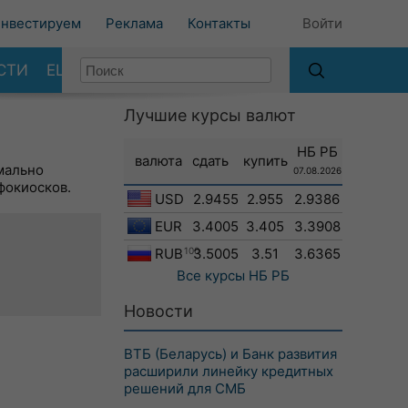
нвестируем
Реклама
Контакты
Войти
СТИ
ЕЩЕ
Лучшие курсы валют
НБ РБ
валюта
сдать
купить
мально
07.08.2026
фокиосков.
USD
2.9455
2.955
2.9386
EUR
3.4005
3.405
3.3908
RUB
100
3.5005
3.51
3.6365
Все курсы
НБ РБ
Новости
ВТБ (Беларусь) и Банк развития
расширили линейку кредитных
решений для СМБ