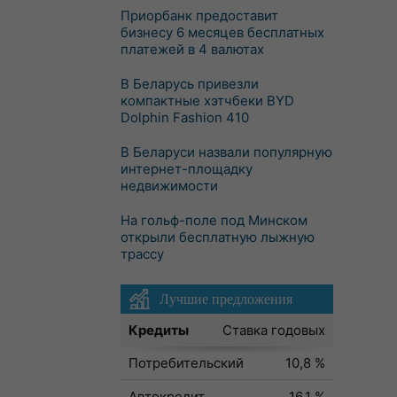
Приорбанк предоставит
бизнесу 6 месяцев бесплатных
платежей в 4 валютах
В Беларусь привезли
компактные хэтчбеки BYD
Dolphin Fashion 410
В Беларуси назвали популярную
интернет-площадку
недвижимости
На гольф-поле под Минском
открыли бесплатную лыжную
трассу
Лучшие предложения
Кредиты
Ставка годовых
Потребительский
10,8 %
Автокредит
16,1 %