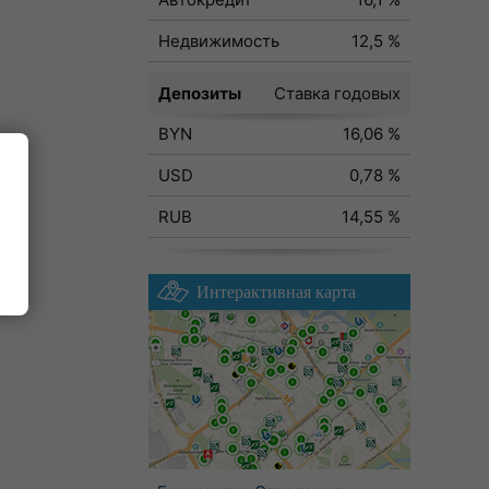
Недвижимость
12,5 %
Депозиты
Ставка годовых
BYN
16,06 %
USD
0,78 %
RUB
14,55 %
Интерактивная карта