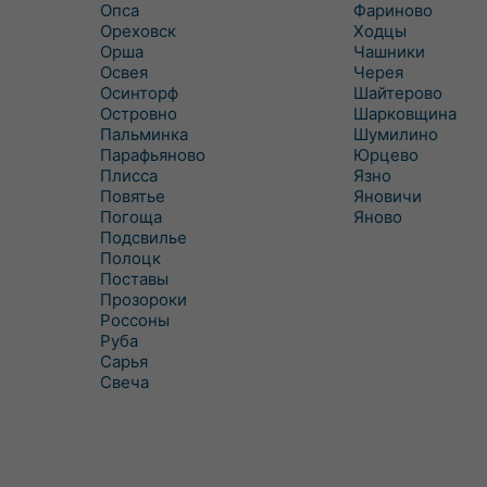
Опса
Фариново
Ореховск
Ходцы
Орша
Чашники
Освея
Черея
Осинторф
Шайтерово
Островно
Шарковщина
Пальминка
Шумилино
Парафьяново
Юрцево
Плисса
Язно
Повятье
Яновичи
Погоща
Яново
Подсвилье
Полоцк
Поставы
Прозороки
Россоны
Руба
Сарья
Свеча