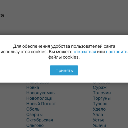
ка
Лынтупы
Селявщина
Ляды
Сенно
Для обеспечения удобства пользователей сайта
Межа
Ситцы
используются cookies. Вы можете
отказаться
или
настроить
Межево
Славени
файлы cookies.
Миоры
Слобода
Мишневичи
Слободка
Принять
Мошканы
Смольяны
Никитиха
Старое Село
Николаево
Стасево
Новка
Сураж
Новолукомль
Толочин
Новополоцк
Торгуны
Новый Погост
Тулово
Оболь
Удело
Озерцы
Улла
Октябрьская
Устье
Ольгово
Ушачи