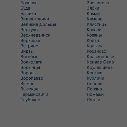
Браслав
Заслоново
Буда
Зябки
Бычиха
Камаи
Велешковичи
Камень
Великие Дольцы
Клястицы
Веркуды
Ковали
Верхнедвинск
Козяны
Верховье
Копти
Ветрино
Копысь
Видзы
Коханово
Витебск
Краснополье
Волколата
Кривое Село
Волынцы
Крулевщина
Вороны
Крынки
Воропаево
Кубличи
Вымно
Лепель
Высокое
Лиозно
Германовичи
Ломаши
Глубокое
Лужки