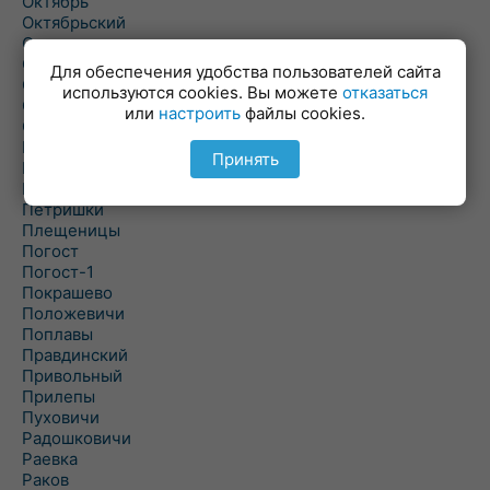
Октябрь
Октябрьский
Олехновичи
Омговичи
Для обеспечения удобства пользователей сайта
Оношки
используются cookies. Вы можете
отказаться
Осовец
или
настроить
файлы cookies.
Острошицкий Городок
Пасека
Принять
Пастовичи
Першаи
Петришки
Плещеницы
Погост
Погост-1
Покрашево
Положевичи
Поплавы
Правдинский
Привольный
Прилепы
Пуховичи
Радошковичи
Раевка
Раков