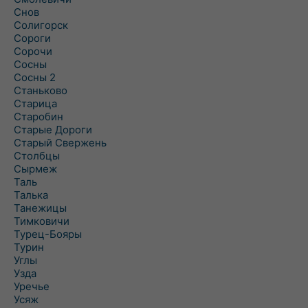
Снов
Солигорск
Сороги
Сорочи
Сосны
Сосны 2
Станьково
Старица
Старобин
Старые Дороги
Старый Свержень
Столбцы
Сырмеж
Таль
Талька
Танежицы
Тимковичи
Турец-Бояры
Турин
Углы
Узда
Уречье
Усяж