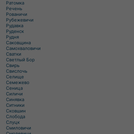
Ратомка
Речень
Рованичи
Рубежевичи
Рудавка
Руденск
Рудня
Саковщина
Самохваловичи
Сватки
Светлый Бор
Свирь
Свислочь
Селище
Семежево
Сеница
Силичи
Синявка
Ситники
Сковшин
Слобода
Слуцк
Смиловичи
Смолевичи