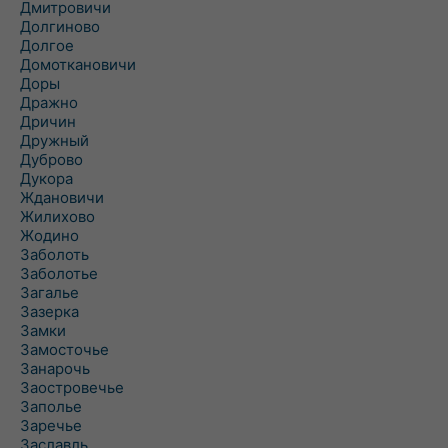
Дмитровичи
Долгиново
Долгое
Домоткановичи
Доры
Дражно
Дричин
Дружный
Дуброво
Дукора
Ждановичи
Жилихово
Жодино
Заболоть
Заболотье
Загалье
Зазерка
Замки
Замосточье
Занарочь
Заостровечье
Заполье
Заречье
Заславль