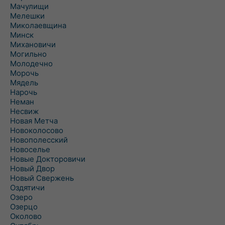
Мачулищи
Мелешки
Миколаевщина
Минск
Михановичи
Могильно
Молодечно
Морочь
Мядель
Нарочь
Неман
Несвиж
Новая Метча
Новоколосово
Новополесский
Новоселье
Новые Докторовичи
Новый Двор
Новый Свержень
Оздятичи
Озеро
Озерцо
Околово