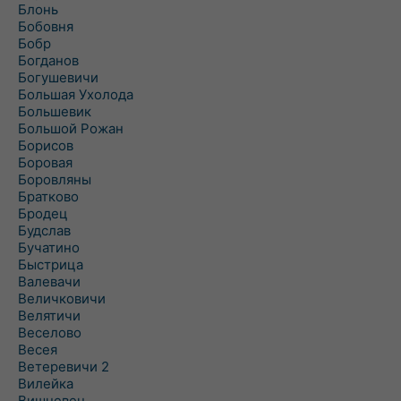
Блонь
Бобовня
Бобр
Богданов
Богушевичи
Большая Ухолода
Большевик
Большой Рожан
Борисов
Боровая
Боровляны
Братково
Бродец
Будслав
Бучатино
Быстрица
Валевачи
Величковичи
Велятичи
Веселово
Весея
Ветеревичи 2
Вилейка
Вишневец