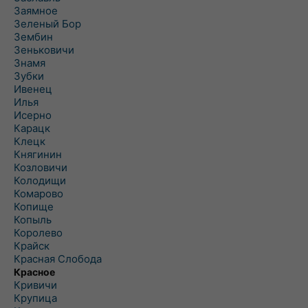
Заямное
Зеленый Бор
Зембин
Зеньковичи
Знамя
Зубки
Ивенец
Илья
Исерно
Карацк
Клецк
Княгинин
Козловичи
Колодищи
Комарово
Копище
Копыль
Королево
Крайск
Красная Слобода
Красное
Кривичи
Крупица