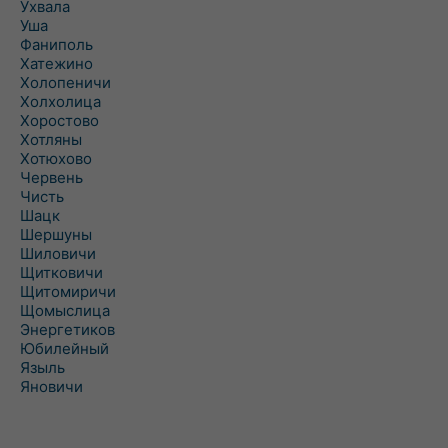
Ухвала
Уша
Фаниполь
Хатежино
Холопеничи
Холхолица
Хоростово
Хотляны
Хотюхово
Червень
Чисть
Шацк
Шершуны
Шиловичи
Щитковичи
Щитомиричи
Щомыслица
Энергетиков
Юбилейный
Языль
Яновичи