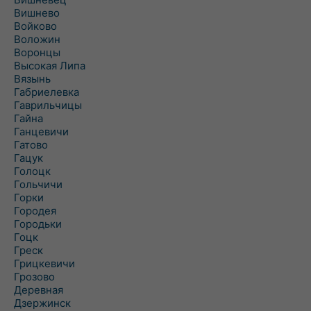
Вишнево
Войково
Воложин
Воронцы
Высокая Липа
Вязынь
Габриелевка
Гаврильчицы
Гайна
Ганцевичи
Гатово
Гацук
Голоцк
Гольчичи
Горки
Городея
Городьки
Гоцк
Греск
Грицкевичи
Грозово
Деревная
Дзержинск