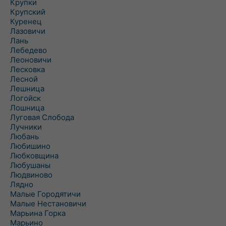
Крупки
Крупский
Куренец
Лазовичи
Лань
Лебедево
Леоновичи
Лесковка
Лесной
Лешница
Логойск
Лошница
Луговая Слобода
Лучники
Любань
Любишино
Любковщина
Любушаны
Людвиново
Лядно
Малые Городятичи
Малые Нестановичи
Марьина Горка
Марьино