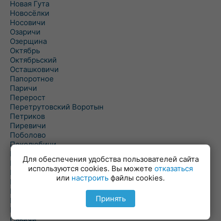
Новая Гута
Новосёлки
Носовичи
Озаричи
Озерщина
Октябрь
Октябрьский
Осташковичи
Папоротное
Паричи
Перерост
Перетрутовский Воротын
Петриков
Пиревичи
Поболово
Поколюбичи
Полесье
Для обеспечения удобства пользователей сайта
Птичь
используются cookies. Вы можете
отказаться
Речица
или
настроить
файлы cookies.
Ровенская Слобода
Рогачев
Принять
Рогинь
Рудня
Савичи