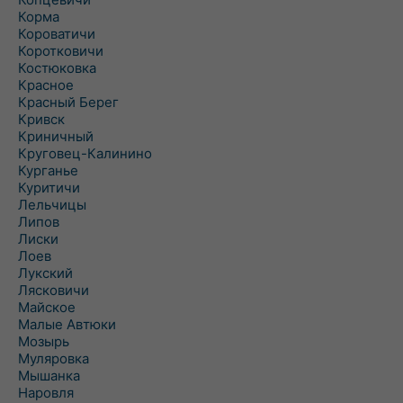
Корма
Короватичи
Коротковичи
Костюковка
Красное
Красный Берег
Кривск
Криничный
Круговец-Калинино
Курганье
Куритичи
Лельчицы
Липов
Лиски
Лоев
Лукский
Лясковичи
Майское
Малые Автюки
Мозырь
Муляровка
Мышанка
Наровля