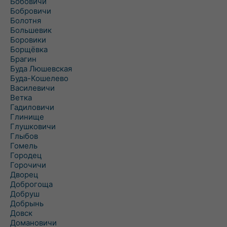
Бобовичи
Бобровичи
Болотня
Большевик
Боровики
Борщёвка
Брагин
Буда Люшевская
Буда-Кошелево
Василевичи
Ветка
Гадиловичи
Глинище
Глушковичи
Глыбов
Гомель
Городец
Горочичи
Дворец
Доброгоща
Добруш
Добрынь
Довск
Домановичи