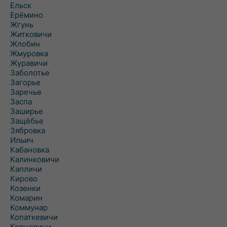
Ельск
Ерёмино
Жгунь
Житковичи
Жлобин
Жмуровка
Журавичи
Заболотье
Загорье
Заречье
Заспа
Заширье
Защёбье
Зябровка
Ильич
Кабановка
Калинковичи
Капличи
Кирово
Козенки
Комарин
Коммунар
Копаткевичи
Копцевичи