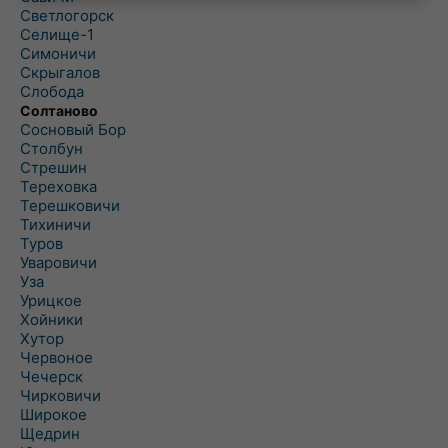
Светлогорск
Селище-1
Симоничи
Скрыгалов
Слобода
Солтаново
Сосновый Бор
Столбун
Стрешин
Тереховка
Терешковичи
Тихиничи
Туров
Уваровичи
Уза
Урицкое
Хойники
Хутор
Червоное
Чечерск
Чирковичи
Широкое
Щедрин