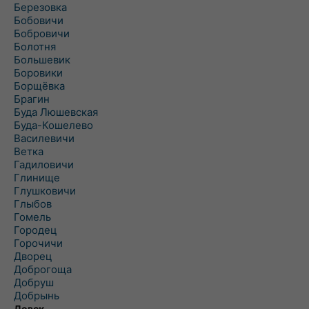
Березовка
Бобовичи
Бобровичи
Болотня
Большевик
Боровики
Борщёвка
Брагин
Буда Люшевская
Буда-Кошелево
Василевичи
Ветка
Гадиловичи
Глинище
Глушковичи
Глыбов
Гомель
Городец
Горочичи
Дворец
Доброгоща
Добруш
Добрынь
Довск