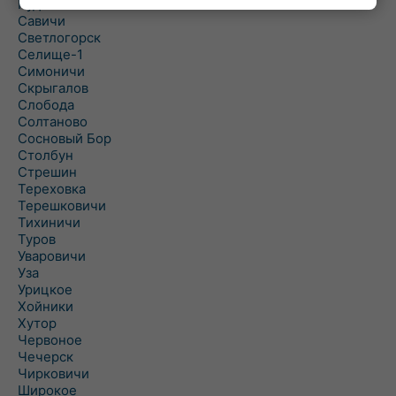
Рудня
Савичи
Светлогорск
Селище-1
Симоничи
Скрыгалов
Слобода
Солтаново
Сосновый Бор
Столбун
Стрешин
Тереховка
Терешковичи
Тихиничи
Туров
Уваровичи
Уза
Урицкое
Хойники
Хутор
Червоное
Чечерск
Чирковичи
Широкое