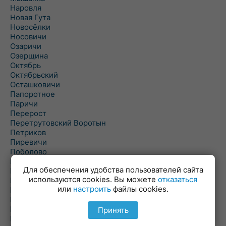
Наровля
Новая Гута
Новосёлки
Носовичи
Озаричи
Озерщина
Октябрь
Октябрьский
Осташковичи
Папоротное
Паричи
Перерост
Перетрутовский Воротын
Петриков
Пиревичи
Поболово
Поколюбичи
Для обеспечения удобства пользователей сайта
Полесье
используются cookies. Вы можете
отказаться
Птичь
или
настроить
файлы cookies.
Речица
Ровенская Слобода
Рогачев
Принять
Рогинь