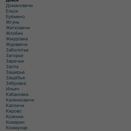
Домановичи
Ельск
Ерёмино
Жгунь
Житковичи
Жлобин
Жмуровка
Журавичи
Заболотье
Загорье
Заречье
Заспа
Заширье
Защёбье
Зябровка
Ильич
Кабановка
Калинковичи
Капличи
Кирово
Козенки
Комарин
Коммунар