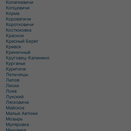
Копаткевичи
Копцевичи
Корма
Короватичи
Коротковичи
Костюковка
Красное
Красный Берег
Кривск
Криничный
Круговец-Калинино
Курганье
Куритичи
Лельчицы
Липов
Лиски
Лоев
Лукский
Лясковичи
Майское
Малые Автюки
Мозырь
Муляровка
Мышанка