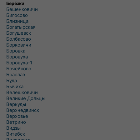
Берёзки
Бешенковичи
Бигосово
Близница
Богатырская
Богушевск
Болбасово
Борковичи
Боровка
Боровуха
Боровуха-1
Бочейково
Браслав
Буда
Бычиха
Велешковичи
Великие Дольцы
Веркуды
Верхнедвинск
Верховье
Ветрино
Видзы
Витебск
Волколата