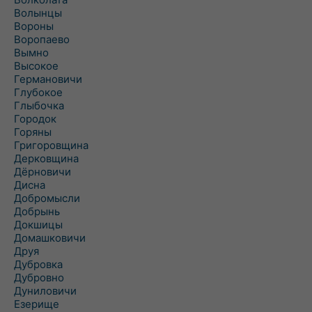
Волынцы
Вороны
Воропаево
Вымно
Высокое
Германовичи
Глубокое
Глыбочка
Городок
Горяны
Григоровщина
Дерковщина
Дёрновичи
Дисна
Добромысли
Добрынь
Докшицы
Домашковичи
Друя
Дубровка
Дубровно
Дуниловичи
Езерище