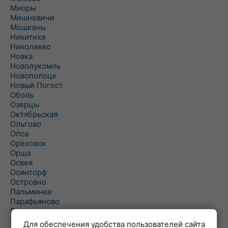
Миоры
Мишневичи
Мошканы
Никитиха
Николаево
Новка
Новолукомль
Новополоцк
Новый Погост
Оболь
Озерцы
Октябрьская
Ольгово
Опса
Ореховск
Орша
Освея
Осинторф
Островно
Пальминка
Парафьяново
Плисса
Повятье
Для обеспечения удобства пользователей сайта