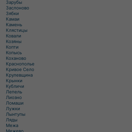
Зарубы
Заслоново
Зябки
Камаи
Камень
Клястицы
Ковали
Козяны
Копти
Копысь
Коханово
Краснополье
Кривое Село
Крулевщина
Крынки
Кубличи
Лепель
Лиозно
Ломаши
Лужки
Лынтупы
Ляды
Межа
Межево