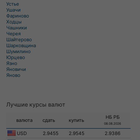
Устье
Ушачи
Фариново
Ходцы
Чашники
Черея
Шайтерово
Шарковщина
Шумилино
Юрцево
Язно
Яновичи
Яново
Лучшие курсы валют
НБ РБ
валюта
сдать
купить
08.08.2026
USD
2.9455
2.9545
2.9386