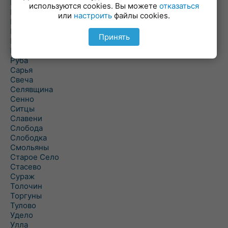
Погоща
используются cookies. Вы можете
отказаться
Подсвилье
или
настроить
файлы cookies.
Полоцк
Поставы
Принять
Прозороки
Россоны
Руба
Сарья
Свеча
Селявщина
Сенно
Ситцы
Славени
Слобода
Слободка
Смольяны
Старое Село
Стасево
Сураж
Толочин
Торгуны
Тулово
Удело
Улла