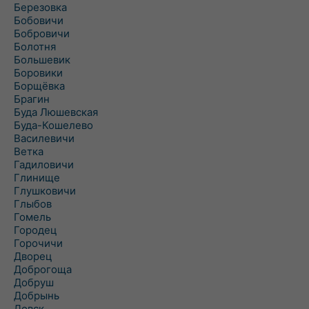
Березовка
Бобовичи
Бобровичи
Болотня
Большевик
Боровики
Борщёвка
Брагин
Буда Люшевская
Буда-Кошелево
Василевичи
Ветка
Гадиловичи
Глинище
Глушковичи
Глыбов
Гомель
Городец
Горочичи
Дворец
Доброгоща
Добруш
Добрынь
Довск