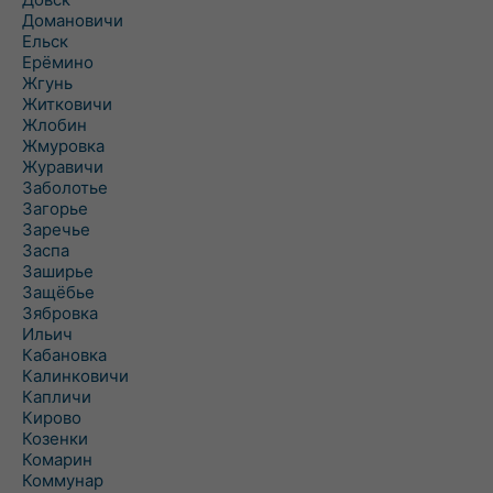
Домановичи
Ельск
Ерёмино
Жгунь
Житковичи
Жлобин
Жмуровка
Журавичи
Заболотье
Загорье
Заречье
Заспа
Заширье
Защёбье
Зябровка
Ильич
Кабановка
Калинковичи
Капличи
Кирово
Козенки
Комарин
Коммунар