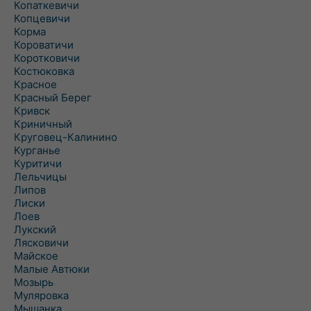
Копаткевичи
Копцевичи
Корма
Короватичи
Коротковичи
Костюковка
Красное
Красный Берег
Кривск
Криничный
Круговец-Калинино
Курганье
Куритичи
Лельчицы
Липов
Лиски
Лоев
Лукский
Лясковичи
Майское
Малые Автюки
Мозырь
Муляровка
Мышанка