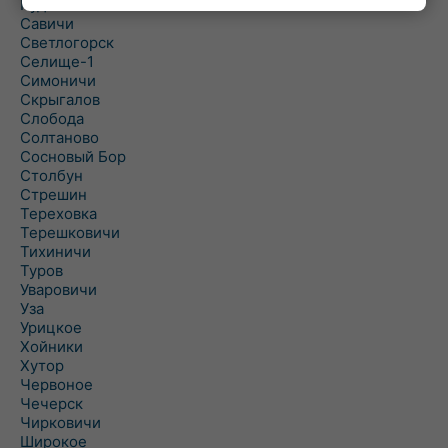
Рудня
Савичи
Светлогорск
Селище-1
Симоничи
Скрыгалов
Слобода
Солтаново
Сосновый Бор
Столбун
Стрешин
Тереховка
Терешковичи
Тихиничи
Туров
Уваровичи
Уза
Урицкое
Хойники
Хутор
Червоное
Чечерск
Чирковичи
Широкое