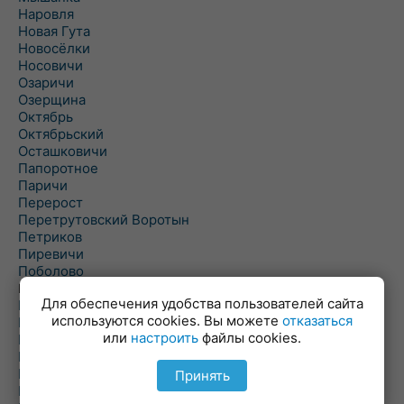
Наровля
Новая Гута
Новосёлки
Носовичи
Озаричи
Озерщина
Октябрь
Октябрьский
Осташковичи
Папоротное
Паричи
Перерост
Перетрутовский Воротын
Петриков
Пиревичи
Поболово
Поколюбичи
Для обеспечения удобства пользователей сайта
Полесье
используются cookies. Вы можете
отказаться
Птичь
или
настроить
файлы cookies.
Речица
Ровенская Слобода
Рогачев
Принять
Рогинь