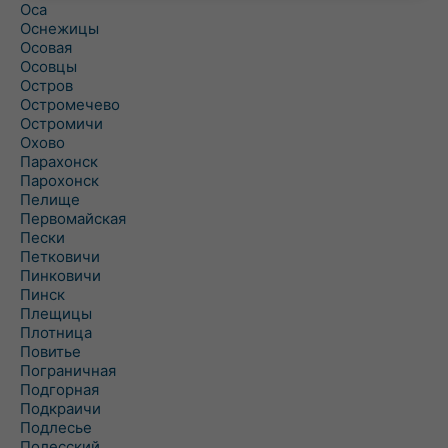
Оса
Оснежицы
Осовая
Осовцы
Остров
Остромечево
Остромичи
Охово
Парахонск
Парохонск
Пелище
Первомайская
Пески
Петковичи
Пинковичи
Пинск
Плещицы
Плотница
Повитье
Пограничная
Подгорная
Подкраичи
Подлесье
Полесский