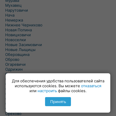
Мурава
Мухавец
Нарутовичи
Нача
Немержа
Нижнее Чернихово
Новая Попина
Новицковичи
Новоселки
Новые Засимовичи
Новые Лыщицы
Оберовщина
Оброво
Огаревичи
Одрижин
Оздамичи
Озяты
Для обеспечения удобства пользователей сайта
Олтуш
используются cookies. Вы можете
отказаться
Ольманы
или
настроить
файлы cookies.
Ольпень
Ольшаны
Принять
Омельная
Ополь
Орехово