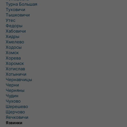
Турна Большая
Туховичи
Тышковичи
Утес
Федоры
Хабовичи
Хидры
Хмелево
Ходосы
Хомск
Хорева
Хоромск
Хотислав
Хотыничи
Чернавчицы
Черни
Черняны
Чудин
Чухово
Шерешево
Щерчово
Яечковичи
Язвинки