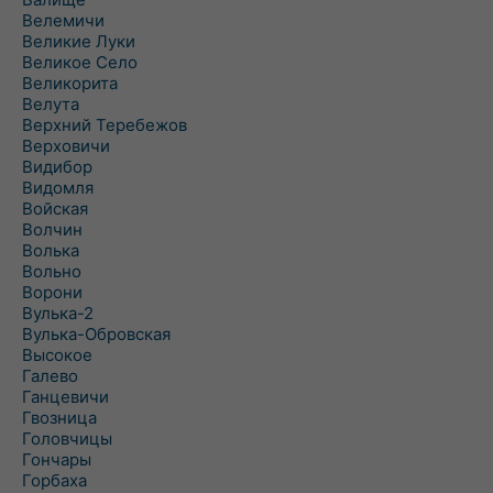
Велемичи
Великие Луки
Великое Село
Великорита
Велута
Верхний Теребежов
Верховичи
Видибор
Видомля
Войская
Волчин
Волька
Вольно
Ворони
Вулька-2
Вулька-Обровская
Высокое
Галево
Ганцевичи
Гвозница
Головчицы
Гончары
Горбаха