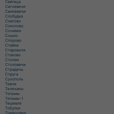
Святица
Сигневичи
Синкевичи
Слобудка
Снитово
Соколово
Сочивки
Сошно
Спорово
Стайки
Староволя
Стахово
Столин
Столовичи
Страдечь
Струга
Сухополь
Тевли
Телеханы
Тельмы
Тельмы-1
Тешевле
Тобулки
Томашовка