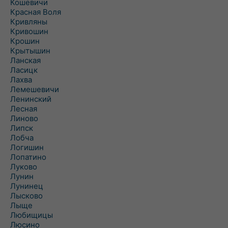
Кошевичи
Красная Воля
Кривляны
Кривошин
Крошин
Крытышин
Ланская
Ласицк
Лахва
Лемешевичи
Ленинский
Лесная
Линово
Липск
Лобча
Логишин
Лопатино
Луково
Лунин
Лунинец
Лысково
Лыще
Любищицы
Люсино