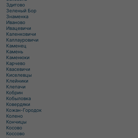
Здитово
Зеленый Бор
Знаменка
Иваново
Ивацевичи
Каленковичи
Каллауровичи
Каменец
Камень
Каменюки
Карчево
Квасевичи
Киселевцы
Клейники
Клепачи
Кобрин
Кобыловка
Ковердяки
Кожан-Городок
Колено
Кончицы
Косово
Коссово