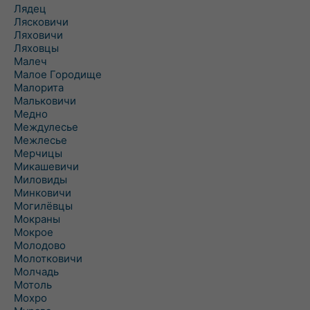
Лядец
Лясковичи
Ляховичи
Ляховцы
Малеч
Малое Городище
Малорита
Мальковичи
Медно
Междулесье
Межлесье
Мерчицы
Микашевичи
Миловиды
Минковичи
Могилёвцы
Мокраны
Мокрое
Молодово
Молотковичи
Молчадь
Мотоль
Мохро