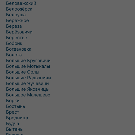
Беловежский
Белоозёрск
Белоуша
Бережное
Береза
Берёзовичи
Берестье
Бобрик
Богдановка
Болота
Большие Круговичи
Большие Мотыкалы
Большие Орлы
Большие Радваничи
Большие Чучевичи
Большие Яковчицы
Большое Малешево
Борки
Бостынь
Брест
Бродница
Будча
Бытень
Валище