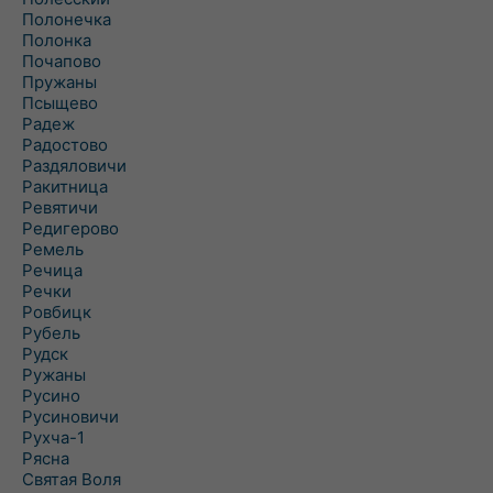
Полонечка
Полонка
Почапово
Пружаны
Псыщево
Радеж
Радостово
Раздяловичи
Ракитница
Ревятичи
Редигерово
Ремель
Речица
Речки
Ровбицк
Рубель
Рудск
Ружаны
Русино
Русиновичи
Рухча-1
Рясна
Святая Воля