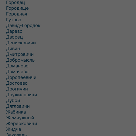
Городец
Городище
Городная
Гутово
Давид-Городок
Дарево
Дворец
Денисковичи
Дивин
Дмитровичи
Добромысль
Доманово
Домачево
Доропеевичи
Достоево
Дрогичин
Дружиловичи
Дубой
Дятловичи
Жабинка
Жемчужный
Жеребковичи
Жидче
Закозель