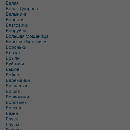
Белая
Белая Дуброва
Белыничи
Берёзки
Благовичи
Бобруйск
Большая Мощаница
Большие Бортники
Бороньки
Брожа
Брыли
Буйничи
Быхов
Вейно
Веремейки
Вишневка
Вишов
Волковичи
Воротынь
Восход
Вязье
Глуск
Глуша
Говяды