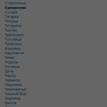
Староселье
Сумароково
Сухари
Татарка
Телуша
Тетерино
Техтин
Трилесино
Туголица
Тупичино
Фащевка
Хацковичи
Химы
Ходосы
Хотимск
Цель
Чаусы
Чериков
Черневка
Черноручье
Черный Бор
Шарейки
Шклов