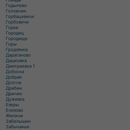
Годылево
Головчин
Горбацевичи
Горбовичи
Горки
Городец
Городище
Горы
Гродзянка
Дараганово
Дашковка
Дмитриевка 1
Добосна
Добрая
Долгое
Дрибин
Дричин
Дужевка
Езеры
Елизово
Жиличи
Забелышин
Забычанье