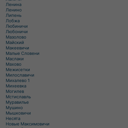
Ленина
Ленино
Липень
Лобжа
Любиничи
Любоничи
Мазолово
Майский
Макеевичи
Малые Словени
Маслаки
Махово
Межисетки
Милославичи
Михалево 1
Михеевка
Могилев
Мстиславль
Муравилье
Мушино
Мышковичи
Несята
Новые Максимовичи