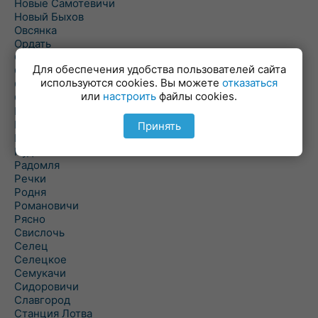
Новые Самотевичи
Новый Быхов
Овсянка
Ордать
Ореховка
Для обеспечения удобства пользователей сайта
Осиновка
используются cookies. Вы можете
отказаться
Осиповичи
или
настроить
файлы cookies.
Осово
Павловичи
Паршино
Принять
Петуховка
Пудовня
Радомля
Речки
Родня
Романовичи
Рясно
Свислочь
Селец
Селецкое
Семукачи
Сидоровичи
Славгород
Станция Лотва