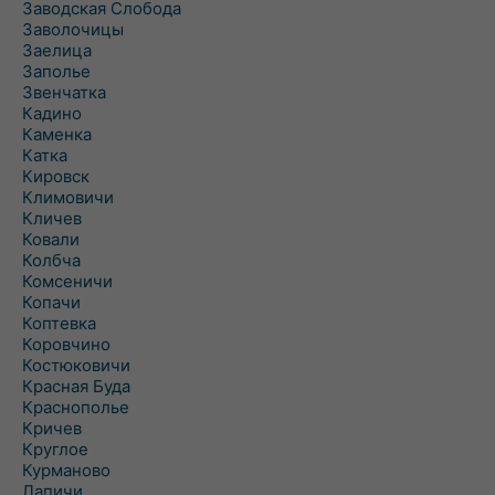
Заводская Слобода
Заволочицы
Заелица
Заполье
Звенчатка
Кадино
Каменка
Катка
Кировск
Климовичи
Кличев
Ковали
Колбча
Комсеничи
Копачи
Коптевка
Коровчино
Костюковичи
Красная Буда
Краснополье
Кричев
Круглое
Курманово
Лапичи