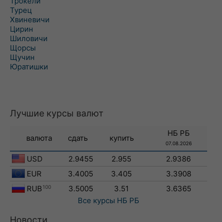
Трокели
Турец
Хвиневичи
Цирин
Шиловичи
Щорсы
Щучин
Юратишки
Лучшие курсы валют
НБ РБ
валюта
сдать
купить
07.08.2026
USD
2.9455
2.955
2.9386
EUR
3.4005
3.405
3.3908
RUB
100
3.5005
3.51
3.6365
Все курсы
НБ РБ
Новости