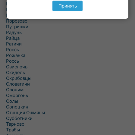
Подольцы
Принять
Подороск
Поречье
Порозово
Путришки
Радунь
Райца
Ратичи
Роcсь
Рожанка
Россь
Свислочь
Скидель
Скрибовцы
Словатичи
Слоним
Сморгонь
Солы
Сопоцкин
Станция Ошмяны
Субботники
Тарново
Трабы