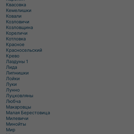
Квасовка
Кемелишки
Ковали
Козловичи
Козловщина
Кореличи
Котловка
Красное
Красносельский
Крево
Лаздуны 1
Лида
Липнишки
Лойки
Луки
Лунно
Луцковляны
Любча
Макаровцы
Малая Берестовица
Милевичи
Минойты
Мир