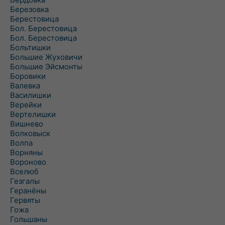
Березовка
Берестовица
Бол. Берестовица
Бол. Берестовица
Больтишки
Большие Жуховичи
Большие Эйсмонты
Боровики
Валевка
Василишки
Верейки
Вертелишки
Вишнево
Волковыск
Волпа
Ворняны
Вороново
Вселюб
Гезгалы
Геранёны
Гервяты
Гожа
Гольшаны