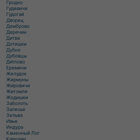
Гродно
Гудевичи
Гудогай
Дворец
Демброво
Деречин
Дитва
Дотишки
Дубно
Дубовцы
Дятлово
Еремичи
Желудок
Жирмуны
Жировичи
Житомля
Жодишки
Заболоть
Залесье
Зельва
Ивье
Индура
Каменный Лог
Каролин