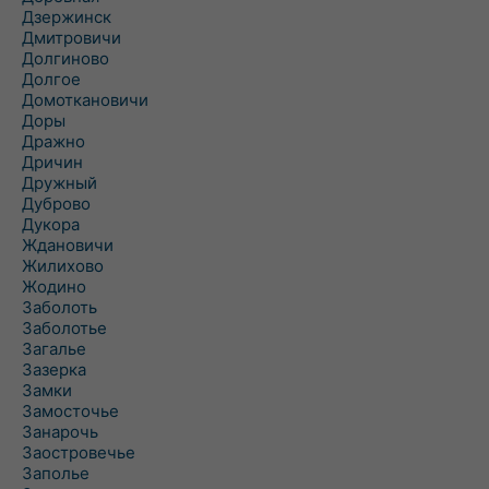
Дзержинск
Дмитровичи
Долгиново
Долгое
Домоткановичи
Доры
Дражно
Дричин
Дружный
Дуброво
Дукора
Ждановичи
Жилихово
Жодино
Заболоть
Заболотье
Загалье
Зазерка
Замки
Замосточье
Занарочь
Заостровечье
Заполье