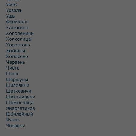
Усяж
Ухвала
Уша
Фаниполь
Хатежино
Холопеничи
Холхолица
Хоростово
Хотляны
Хотюхово
Червень
Чисть
Шацк
Шершуны
Шиловичи
Щитковичи
Щитомиричи
Щомыслица
Энергетиков
Юбилейный
Языль
Яновичи