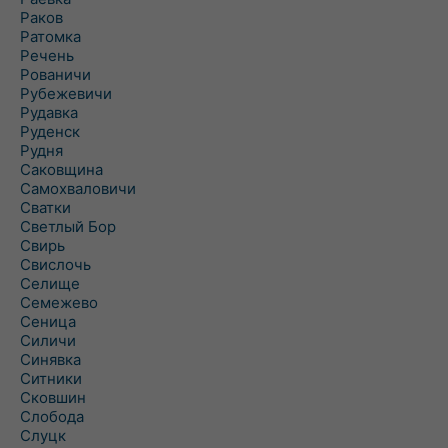
Раков
Ратомка
Речень
Рованичи
Рубежевичи
Рудавка
Руденск
Рудня
Саковщина
Самохваловичи
Сватки
Светлый Бор
Свирь
Свислочь
Селище
Семежево
Сеница
Силичи
Синявка
Ситники
Сковшин
Слобода
Слуцк