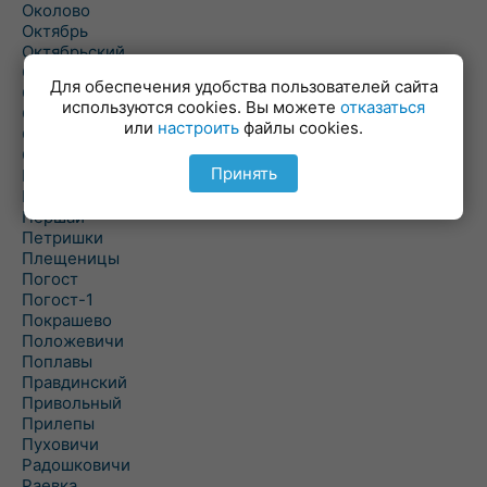
Околово
Октябрь
Октябрьский
Олехновичи
Для обеспечения удобства пользователей сайта
Омговичи
используются cookies. Вы можете
отказаться
Оношки
или
настроить
файлы cookies.
Осовец
Острошицкий Городок
Принять
Пасека
Пастовичи
Першаи
Петришки
Плещеницы
Погост
Погост-1
Покрашево
Положевичи
Поплавы
Правдинский
Привольный
Прилепы
Пуховичи
Радошковичи
Раевка