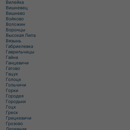
Вилейка
Вишневец
Вишнево
Войково
Воложин
Воронцы
Высокая Липа
Вязынь
Габриелевка
Гаврильчицы
Гайна
Ганцевичи
Гатово
Гацук
Голоцк
Гольчичи
Горки
Городея
Городьки
Гоцк
Греск
Грицкевичи
Грозово
Деревная