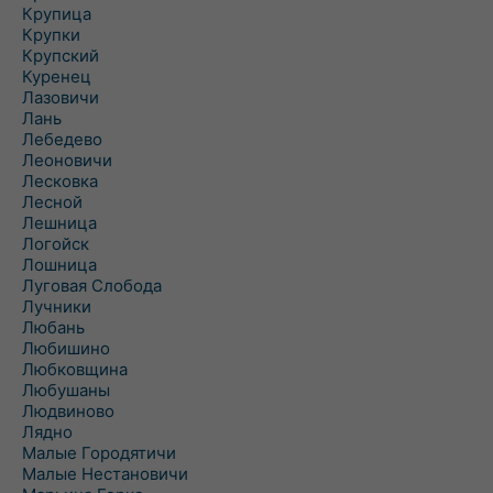
Крупица
Крупки
Крупский
Куренец
Лазовичи
Лань
Лебедево
Леоновичи
Лесковка
Лесной
Лешница
Логойск
Лошница
Луговая Слобода
Лучники
Любань
Любишино
Любковщина
Любушаны
Людвиново
Лядно
Малые Городятичи
Малые Нестановичи