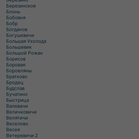
Березинское
Блонь
Бобовня
Бобр
Богданов
Богушевичи
Большая Ухолода
Большевик
Большой Рожан
Борисов
Боровая
Боровляны
Братково
Бродец
Будслав
Бучатино
Быстрица
Валевачи
Величковичи
Велятичи
Веселово
Весея
Ветеревичи 2