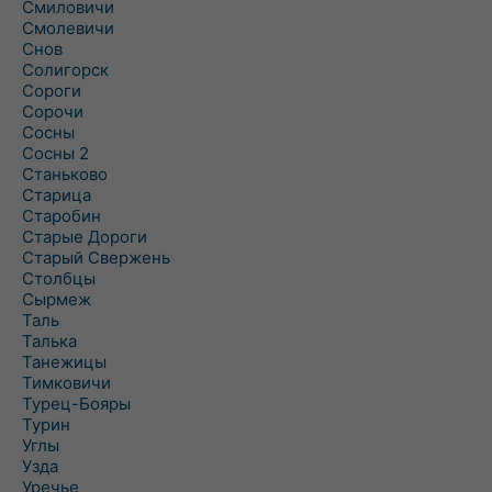
Смиловичи
Смолевичи
Снов
Солигорск
Сороги
Сорочи
Сосны
Сосны 2
Станьково
Старица
Старобин
Старые Дороги
Старый Свержень
Столбцы
Сырмеж
Таль
Талька
Танежицы
Тимковичи
Турец-Бояры
Турин
Углы
Узда
Уречье