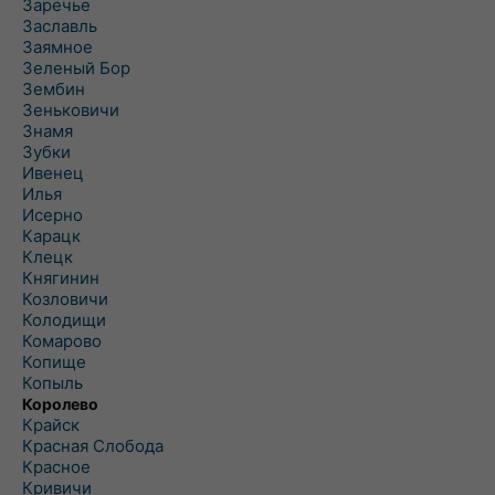
Заречье
Заславль
Заямное
Зеленый Бор
Зембин
Зеньковичи
Знамя
Зубки
Ивенец
Илья
Исерно
Карацк
Клецк
Княгинин
Козловичи
Колодищи
Комарово
Копище
Копыль
Королево
Крайск
Красная Слобода
Красное
Кривичи