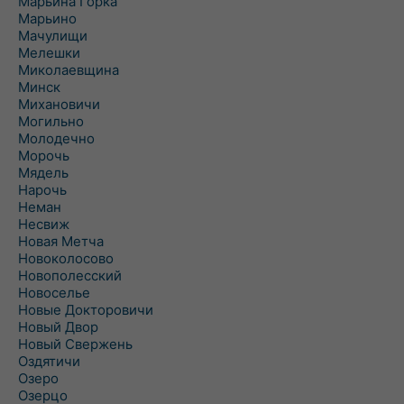
Марьина Горка
Марьино
Мачулищи
Мелешки
Миколаевщина
Минск
Михановичи
Могильно
Молодечно
Морочь
Мядель
Нарочь
Неман
Несвиж
Новая Метча
Новоколосово
Новополесский
Новоселье
Новые Докторовичи
Новый Двор
Новый Свержень
Оздятичи
Озеро
Озерцо