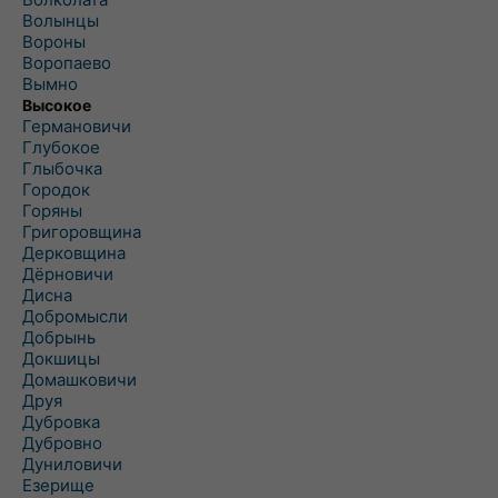
Волынцы
Вороны
Воропаево
Вымно
Высокое
Германовичи
Глубокое
Глыбочка
Городок
Горяны
Григоровщина
Дерковщина
Дёрновичи
Дисна
Добромысли
Добрынь
Докшицы
Домашковичи
Друя
Дубровка
Дубровно
Дуниловичи
Езерище