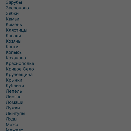
Зарубы
Заслоново
Зябки
Камаи
Камень
Клястицы
Ковали
Козяны
Копти
Копысь
Коханово
Краснополье
Кривое Село
Крулевщина
Крынки
Кубличи
Лепель
Лиозно
Ломаши
Лужки
Лынтупы
Ляды
Межа
Межево