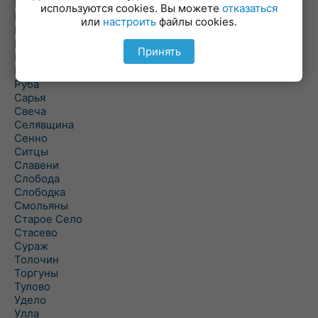
Погоща
используются cookies. Вы можете
отказаться
Подсвилье
или
настроить
файлы cookies.
Полоцк
Поставы
Принять
Прозороки
Россоны
Руба
Сарья
Свеча
Селявщина
Сенно
Ситцы
Славени
Слобода
Слободка
Смольяны
Старое Село
Стасево
Сураж
Толочин
Торгуны
Тулово
Удело
Улла