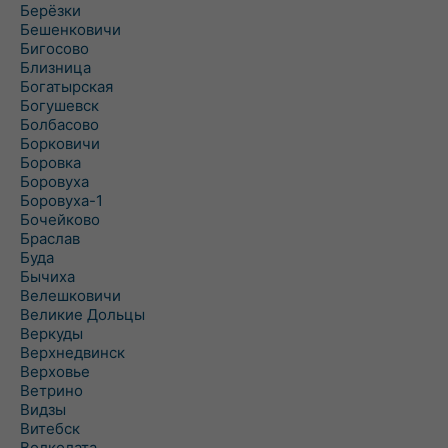
Берёзки
Бешенковичи
Бигосово
Близница
Богатырская
Богушевск
Болбасово
Борковичи
Боровка
Боровуха
Боровуха-1
Бочейково
Браслав
Буда
Бычиха
Велешковичи
Великие Дольцы
Веркуды
Верхнедвинск
Верховье
Ветрино
Видзы
Витебск
Волколата