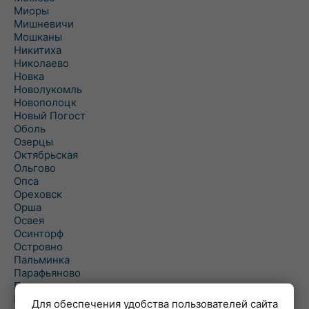
Миоры
Мишневичи
Мошканы
Никитиха
Николаево
Новка
Новолукомль
Новополоцк
Новый Погост
Оболь
Озерцы
Октябрьская
Ольгово
Опса
Ореховск
Орша
Освея
Осинторф
Островно
Пальминка
Парафьяново
Плисса
Повятье
Для обеспечения удобства пользователей сайта