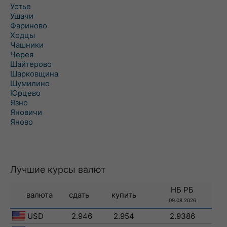
Устье
Ушачи
Фариново
Ходцы
Чашники
Черея
Шайтерово
Шарковщина
Шумилино
Юрцево
Язно
Яновичи
Яново
Лучшие курсы валют
НБ РБ
валюта
сдать
купить
09.08.2026
USD
2.946
2.954
2.9386