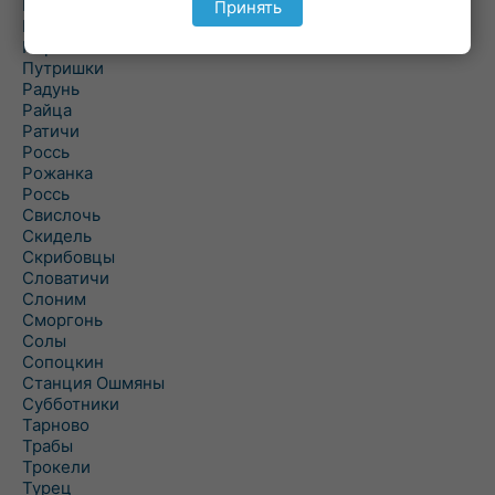
Подороск
Принять
Поречье
Порозово
Путришки
Радунь
Райца
Ратичи
Роcсь
Рожанка
Россь
Свислочь
Скидель
Скрибовцы
Словатичи
Слоним
Сморгонь
Солы
Сопоцкин
Станция Ошмяны
Субботники
Тарново
Трабы
Трокели
Турец