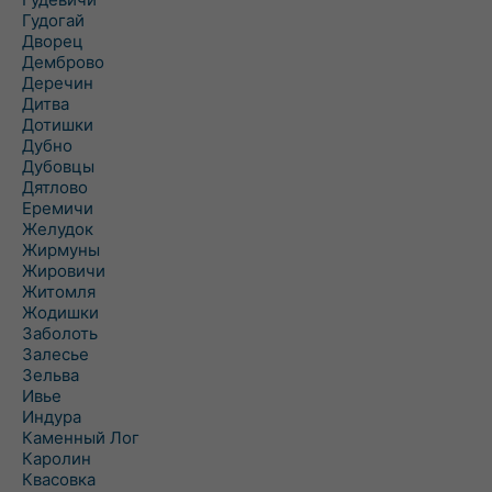
Гудогай
Дворец
Демброво
Деречин
Дитва
Дотишки
Дубно
Дубовцы
Дятлово
Еремичи
Желудок
Жирмуны
Жировичи
Житомля
Жодишки
Заболоть
Залесье
Зельва
Ивье
Индура
Каменный Лог
Каролин
Квасовка