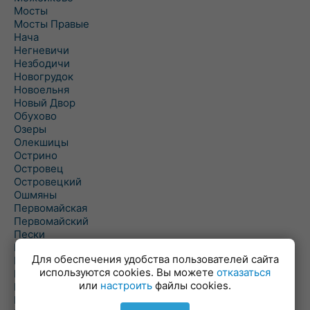
Мосты
Мосты Правые
Нача
Негневичи
Незбодичи
Новогрудок
Новоельня
Новый Двор
Обухово
Озеры
Олекшицы
Острино
Островец
Островецкий
Ошмяны
Первомайская
Первомайский
Пески
Петревичи
Для обеспечения удобства пользователей сайта
Погородно
используются cookies. Вы можете
отказаться
Пограничный
или
настроить
файлы cookies.
Подлабенье
Подольцы