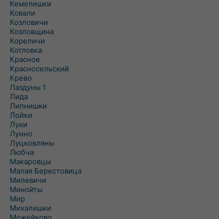
Кемелишки
Ковали
Козловичи
Козловщина
Кореличи
Котловка
Красное
Красносельский
Крево
Лаздуны 1
Лида
Липнишки
Лойки
Луки
Лунно
Луцковляны
Любча
Макаровцы
Малая Берестовица
Милевичи
Минойты
Мир
Михалишки
Можейково