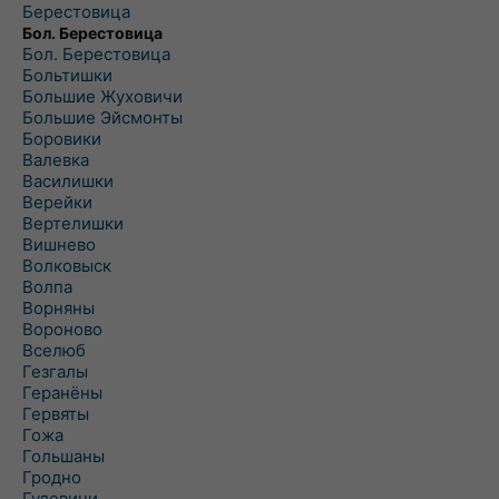
Берестовица
Бол. Берестовица
Бол. Берестовица
Больтишки
Большие Жуховичи
Большие Эйсмонты
Боровики
Валевка
Василишки
Верейки
Вертелишки
Вишнево
Волковыск
Волпа
Ворняны
Вороново
Вселюб
Гезгалы
Геранёны
Гервяты
Гожа
Гольшаны
Гродно
Гудевичи