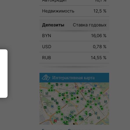
Недвижимость
12,5 %
Депозиты
Ставка годовых
BYN
16,06 %
USD
0,78 %
RUB
14,55 %
Интерактивная карта