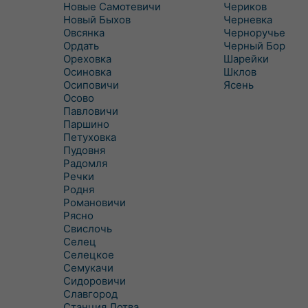
Новые Самотевичи
Чериков
Новый Быхов
Черневка
Овсянка
Черноручье
Ордать
Черный Бор
Ореховка
Шарейки
Осиновка
Шклов
Осиповичи
Ясень
Осово
Павловичи
Паршино
Петуховка
Пудовня
Радомля
Речки
Родня
Романовичи
Рясно
Свислочь
Селец
Селецкое
Семукачи
Сидоровичи
Славгород
Станция Лотва