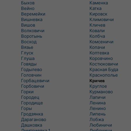
Быхов
Каменка
Вейно
Катка
Веремейки
Кировск
Вишневка
Климовичи
Вишов
Кличев
Волковичи
Ковали
Воротынь
Колбча
Восход
Комсеничи
Вязье
Копачи
Глуск
Коптевка
Глуша
Коровчино
Говяды
Костюковичи
Годылево
Красная Буда
Головчин
Краснополье
Горбацевичи
Кричев
Горбовичи
Круглое
Горки
Курманово
Городец
Лапичи
Городище
Ленина
Горы
Ленино
Гродзянка
Липень
Дараганово
Лобжа
Дашковка
Любиничи
Дмитриевка 1
Любоничи