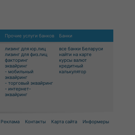
Прочие услуги банков
Банки
лизинг для юр.лиц
все банки Беларуси
лизинг для физ.лиц
найти на карте
факторинг
курсы валют
эквайринг
кредитный
- мобильный
калькулятор
эквайринг
- торговый эквайринг
- интернет-
эквайринг
Реклама
Контакты
Карта сайта
Информеры