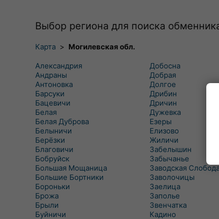
Выбор региона для поиска обменник
Карта
>
Могилевская обл.
Александрия
Добосна
Андраны
Добрая
Антоновка
Долгое
Барсуки
Дрибин
Бацевичи
Дричин
Белая
Дужевка
Белая Дуброва
Езеры
Белыничи
Елизово
Берёзки
Жиличи
Благовичи
Забелышин
Бобруйск
Забычанье
Большая Мощаница
Заводская Слобод
Большие Бортники
Заволочицы
Бороньки
Заелица
Брожа
Заполье
Брыли
Звенчатка
Буйничи
Кадино