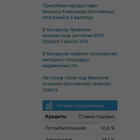
Приорбанк предоставит
бизнесу 6 месяцев бесплатных
платежей в 4 валютах
В Беларусь привезли
компактные хэтчбеки BYD
Dolphin Fashion 410
В Беларуси назвали популярную
интернет-площадку
недвижимости
На гольф-поле под Минском
открыли бесплатную лыжную
трассу
Лучшие предложения
Кредиты
Ставка годовых
Потребительский
10,8 %
Автокредит
16,1 %