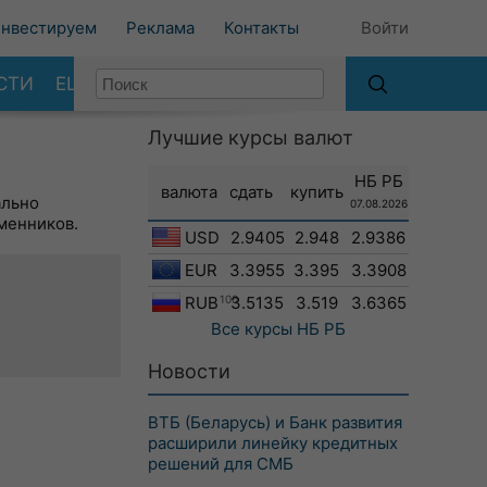
нвестируем
Реклама
Контакты
Войти
СТИ
ЕЩЕ
Лучшие курсы валют
НБ РБ
валюта
сдать
купить
ально
07.08.2026
менников.
USD
2.9405
2.948
2.9386
EUR
3.3955
3.395
3.3908
RUB
100
3.5135
3.519
3.6365
Все курсы
НБ РБ
Новости
ВТБ (Беларусь) и Банк развития
расширили линейку кредитных
решений для СМБ