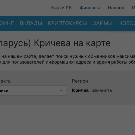
Банки РБ
Финансы
Налоги
И
ЗИНГ
ВКЛАДЫ
КРИПТОКУРСЫ
ЗАЙМЫ
НОВО
арусь) Кричева на карте
я на нашем сайте, делает поиск нужных обменников максим
 для пользователей информация: адреса и время работы об
ъекта
Регион
Кричев
изменить