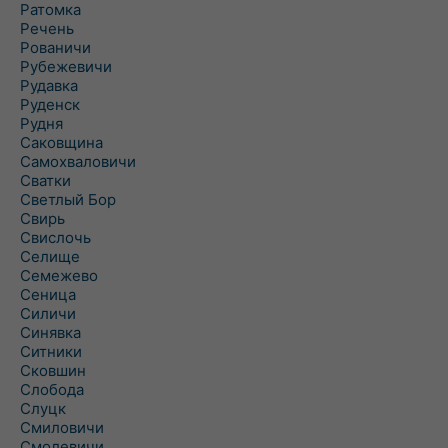
Ратомка
Речень
Рованичи
Рубежевичи
Рудавка
Руденск
Рудня
Саковщина
Самохваловичи
Сватки
Светлый Бор
Свирь
Свислочь
Селище
Семежево
Сеница
Силичи
Синявка
Ситники
Сковшин
Слобода
Слуцк
Смиловичи
Смолевичи