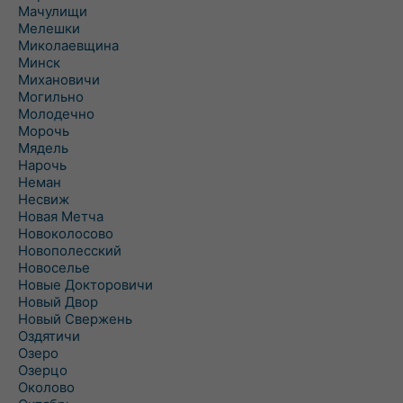
Мачулищи
Мелешки
Миколаевщина
Минск
Михановичи
Могильно
Молодечно
Морочь
Мядель
Нарочь
Неман
Несвиж
Новая Метча
Новоколосово
Новополесский
Новоселье
Новые Докторовичи
Новый Двор
Новый Свержень
Оздятичи
Озеро
Озерцо
Околово