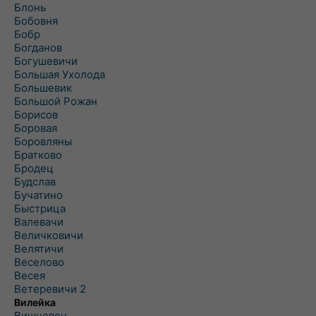
Блонь
Бобовня
Бобр
Богданов
Богушевичи
Большая Ухолода
Большевик
Большой Рожан
Борисов
Боровая
Боровляны
Братково
Бродец
Будслав
Бучатино
Быстрица
Валевачи
Величковичи
Велятичи
Веселово
Весея
Ветеревичи 2
Вилейка
Вишневец