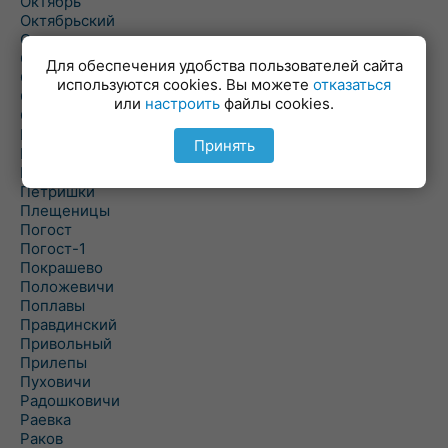
Октябрь
Октябрьский
Олехновичи
Омговичи
Для обеспечения удобства пользователей сайта
Оношки
используются cookies. Вы можете
отказаться
Осовец
или
настроить
файлы cookies.
Острошицкий Городок
Пасека
Принять
Пастовичи
Першаи
Петришки
Плещеницы
Погост
Погост-1
Покрашево
Положевичи
Поплавы
Правдинский
Привольный
Прилепы
Пуховичи
Радошковичи
Раевка
Раков