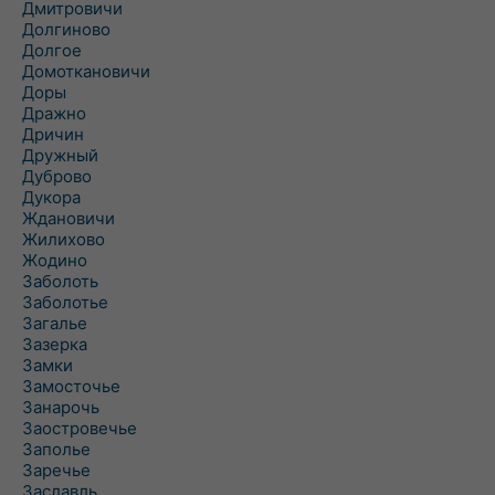
Дмитровичи
Долгиново
Долгое
Домоткановичи
Доры
Дражно
Дричин
Дружный
Дуброво
Дукора
Ждановичи
Жилихово
Жодино
Заболоть
Заболотье
Загалье
Зазерка
Замки
Замосточье
Занарочь
Заостровечье
Заполье
Заречье
Заславль