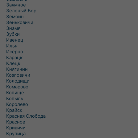
Заямное
Зеленый Бор
Зембин
Зеньковичи
Знамя
Зубки
Ивенец
Илья
Исерно
Карацк
Клецк
Княгинин
Козловичи
Колодищи
Комарово
Копище
Копыль
Королево
Крайск
Красная Слобода
Красное
Кривичи
Крупица