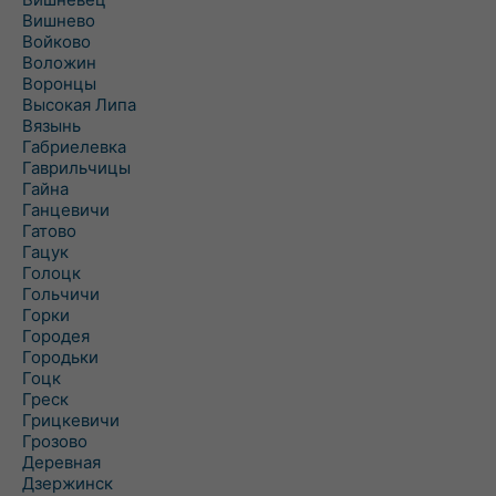
Вишнево
Войково
Воложин
Воронцы
Высокая Липа
Вязынь
Габриелевка
Гаврильчицы
Гайна
Ганцевичи
Гатово
Гацук
Голоцк
Гольчичи
Горки
Городея
Городьки
Гоцк
Греск
Грицкевичи
Грозово
Деревная
Дзержинск