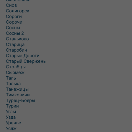
Снов
Солигорск
Сороги
Сорочи
Сосны
Сосны 2
Станьково
Старица
Старобин
Старые Дороги
Старый Свержень
Столбцы
Сырмеж
Таль
Талька
Танежицы
Тимковичи
Турец-Бояры
Турин
Углы
Узда
Уречье
Усяж