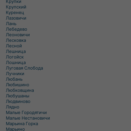
Крупки
Крупский
Куренец
Лазовичи
Лань
Лебедево
Леоновичи
Лесковка
Лесной
Лешница
Логойск
Лошница
Луговая Слобода
Лучники
Любань
Любишино
Любковщина
Любушаны
Людвиново
Лядно
Малые Городятичи
Малые Нестановичи
Марьина Горка
Марьино