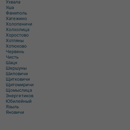
Ухвала
Уша
Фаниполь
Хатежино
Холопеничи
Холхолица
Хоростово
Хотляны
Хотюхово
Червень
Чисть
Шацк
Шершуны
Шиловичи
Щитковичи
Щитомиричи
Щомыслица
Энергетиков
Юбилейный
Языль
Яновичи