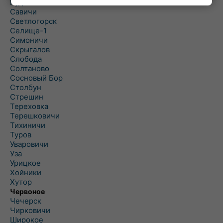
Рудня
Савичи
Светлогорск
Селище-1
Симоничи
Скрыгалов
Слобода
Солтаново
Сосновый Бор
Столбун
Стрешин
Тереховка
Терешковичи
Тихиничи
Туров
Уваровичи
Уза
Урицкое
Хойники
Хутор
Червоное
Чечерск
Чирковичи
Широкое