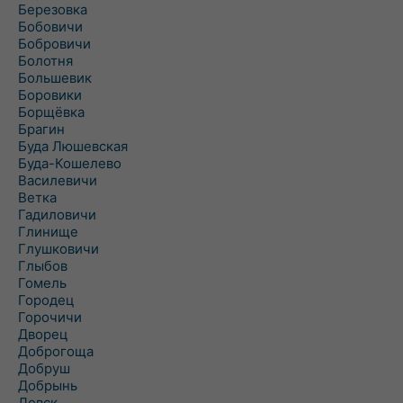
Березовка
Бобовичи
Бобровичи
Болотня
Большевик
Боровики
Борщёвка
Брагин
Буда Люшевская
Буда-Кошелево
Василевичи
Ветка
Гадиловичи
Глинище
Глушковичи
Глыбов
Гомель
Городец
Горочичи
Дворец
Доброгоща
Добруш
Добрынь
Довск