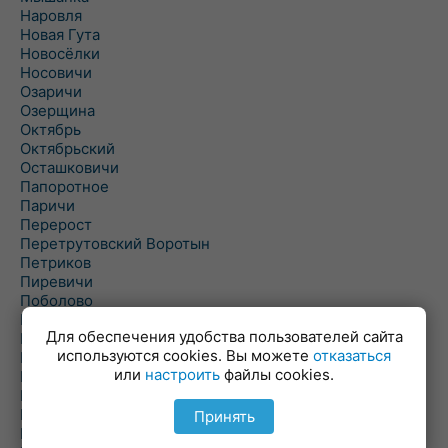
Наровля
Новая Гута
Новосёлки
Носовичи
Озаричи
Озерщина
Октябрь
Октябрьский
Осташковичи
Папоротное
Паричи
Перерост
Перетрутовский Воротын
Петриков
Пиревичи
Поболово
Поколюбичи
Для обеспечения удобства пользователей сайта
Полесье
используются cookies. Вы можете
отказаться
Птичь
или
настроить
файлы cookies.
Речица
Ровенская Слобода
Рогачев
Принять
Рогинь