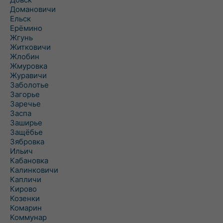
Домановичи
Ельск
Ерёмино
Жгунь
Житковичи
Жлобин
Жмуровка
Журавичи
Заболотье
Загорье
Заречье
Заспа
Заширье
Защёбье
Зябровка
Ильич
Кабановка
Калинковичи
Капличи
Кирово
Козенки
Комарин
Коммунар