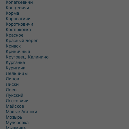
Копаткевичи
Копцевичи
Корма
Короватичи
Коротковичи
Костюковка
Красное
Красный Берег
Кривск
Криничный
Круговец-Калинино
Курганье
Куритичи
Лельчицы
Липов
Лиски
Лоев
Лукский
Лясковичи
Майское
Малые Автюки
Мозырь
Муляровка
Мышанка