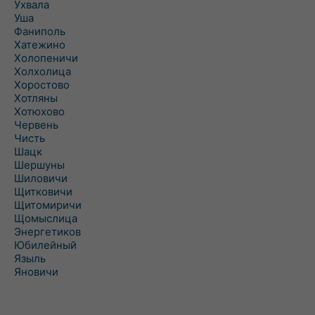
Ухвала
Уша
Фаниполь
Хатежино
Холопеничи
Холхолица
Хоростово
Хотляны
Хотюхово
Червень
Чисть
Шацк
Шершуны
Шиловичи
Щитковичи
Щитомиричи
Щомыслица
Энергетиков
Юбилейный
Языль
Яновичи