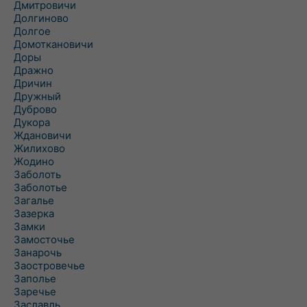
Дмитровичи
Долгиново
Долгое
Домоткановичи
Доры
Дражно
Дричин
Дружный
Дуброво
Дукора
Ждановичи
Жилихово
Жодино
Заболоть
Заболотье
Загалье
Зазерка
Замки
Замосточье
Занарочь
Заостровечье
Заполье
Заречье
Заславль