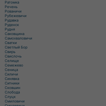
Ратомка
Речень
Рованичи
Рубежевичи
Рудавка
Руденск
Рудня
Саковщина
Самохваловичи
Сватки
Светлый Бор
Свирь
Свислочь
Селище
Семежево
Сеница
Силичи
Синявка
Ситники
Сковшин
Слобода
Слуцк
Смиловичи
Смолевичи