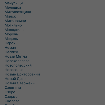
Мачулищи
Мелешки
Миколаевщина
Минск
Михановичи
Могильно
Молодечно
Морочь
Мядель
Нарочь
Неман
Несвиж
Новая Метча
Новоколосово
Новополесский
Новоселье
Новые Докторовичи
Новый Двор
Новый Свержень
Оздятичи
Озеро
Озерцо
Околово