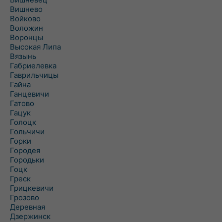
Вишнево
Войково
Воложин
Воронцы
Высокая Липа
Вязынь
Габриелевка
Гаврильчицы
Гайна
Ганцевичи
Гатово
Гацук
Голоцк
Гольчичи
Горки
Городея
Городьки
Гоцк
Греск
Грицкевичи
Грозово
Деревная
Дзержинск