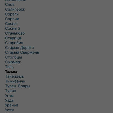
Снов
Солигорск
Сороги
Сорочи
Сосны
Сосны 2
Станьково
Старица
Старобин
Старые Дороги
Старый Свержень
Столбцы
Сырмеж
Таль
Талька
Танежицы
Тимковичи
Турец-Бояры
Турин
Углы
Узда
Уречье
Усяж