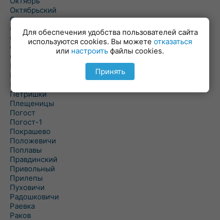
Октябрь
Октябрьский
Олехновичи
Омговичи
Для обеспечения удобства пользователей сайта
Оношки
используются cookies. Вы можете
отказаться
Осовец
или
настроить
файлы cookies.
Острошицкий Городок
Пасека
Принять
Пастовичи
Першаи
Петришки
Плещеницы
Погост
Погост-1
Покрашево
Положевичи
Поплавы
Правдинский
Привольный
Прилепы
Пуховичи
Радошковичи
Раевка
Раков