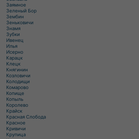
Заямное
Зеленый Бор
Зембин
Зеньковичи
Знамя
Зубки
Ивенец
Илья
Исерно
Карацк
Клецк
Княгинин
Козловичи
Колодищи
Комарово
Копище
Копыль
Королево
Крайск
Красная Слобода
Красное
Кривичи
Крупица