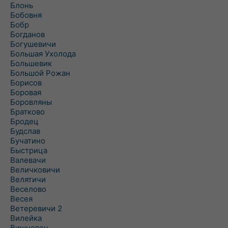
Блонь
Бобовня
Бобр
Богданов
Богушевичи
Большая Ухолода
Большевик
Большой Рожан
Борисов
Боровая
Боровляны
Братково
Бродец
Будслав
Бучатино
Быстрица
Валевачи
Величковичи
Велятичи
Веселово
Весея
Ветеревичи 2
Вилейка
Вишневец