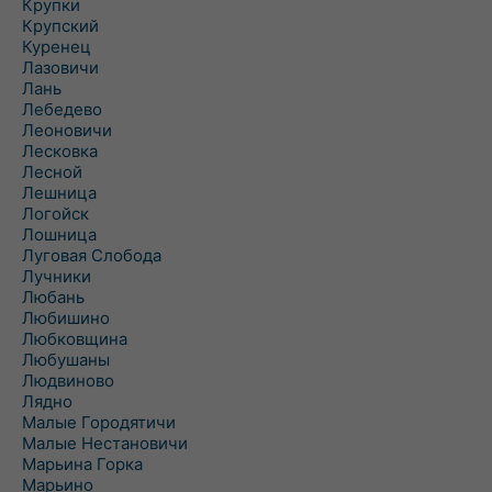
Крупки
Крупский
Куренец
Лазовичи
Лань
Лебедево
Леоновичи
Лесковка
Лесной
Лешница
Логойск
Лошница
Луговая Слобода
Лучники
Любань
Любишино
Любковщина
Любушаны
Людвиново
Лядно
Малые Городятичи
Малые Нестановичи
Марьина Горка
Марьино