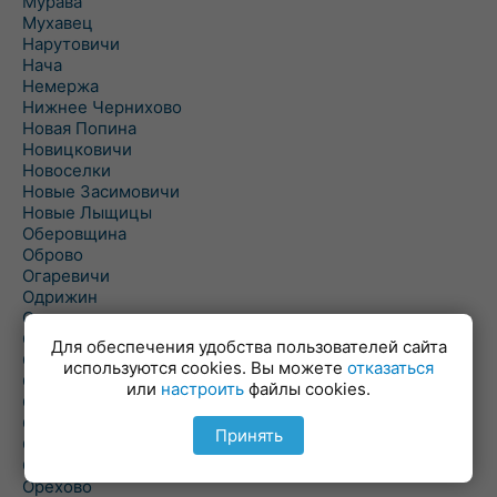
Мурава
Мухавец
Нарутовичи
Нача
Немержа
Нижнее Чернихово
Новая Попина
Новицковичи
Новоселки
Новые Засимовичи
Новые Лыщицы
Оберовщина
Оброво
Огаревичи
Одрижин
Оздамичи
Озяты
Для обеспечения удобства пользователей сайта
Олтуш
используются cookies. Вы можете
отказаться
Ольманы
или
настроить
файлы cookies.
Ольпень
Ольшаны
Принять
Омельная
Ополь
Орехово