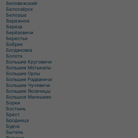
Беловежский
Белоозёрск
Белоуша
Бережное
Береза
Берёзовичи
Берестье
Бобрик
Богдановка
Болота
Большие Круговичи
Большие Мотыкалы
Большие Орлы
Большие Радваничи
Большие Чучевичи
Большие Яковчицы
Большое Малешево
Борки
Бостынь
Брест
Бродница
Будча
Бытень
Валище