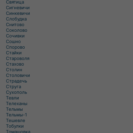
Святица
Сигневичи
Синкевичи
Слобудка
Снитово
Соколово
Сочивки
Сошно
Спорово
Стайки
Староволя
Стахово
Столин
Столовичи
Страдечь
Струга
Сухополь
Тевли
Телеханы
Тельмы
Тельмы-1
Тешевле
Тобулки
Томашовка