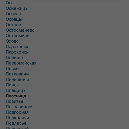
Оса
Оснежицы
Осовая
Осовцы
Остров
Остромечево
Остромичи
Охово
Парахонск
Парохонск
Пелище
Первомайская
Пески
Петковичи
Пинковичи
Пинск
Плещицы
Плотница
Повитье
Пограничная
Подгорная
Подкраичи
Подлесье
Полесский