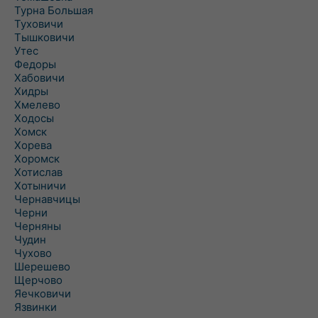
Турна Большая
Туховичи
Тышковичи
Утес
Федоры
Хабовичи
Хидры
Хмелево
Ходосы
Хомск
Хорева
Хоромск
Хотислав
Хотыничи
Чернавчицы
Черни
Черняны
Чудин
Чухово
Шерешево
Щерчово
Яечковичи
Язвинки