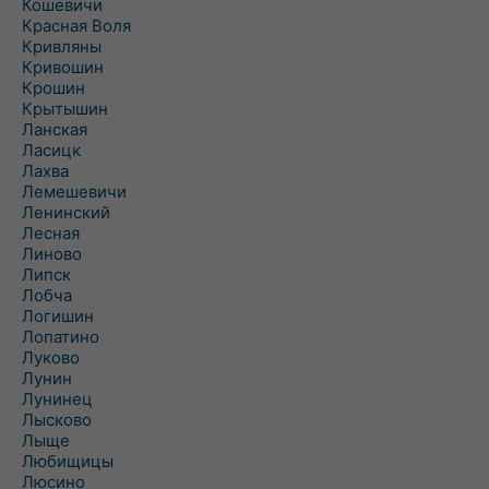
Кошевичи
Красная Воля
Кривляны
Кривошин
Крошин
Крытышин
Ланская
Ласицк
Лахва
Лемешевичи
Ленинский
Лесная
Линово
Липск
Лобча
Логишин
Лопатино
Луково
Лунин
Лунинец
Лысково
Лыще
Любищицы
Люсино