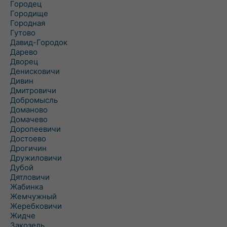
Городец
Городище
Городная
Гутово
Давид-Городок
Дарево
Дворец
Денисковичи
Дивин
Дмитровичи
Добромысль
Доманово
Домачево
Доропеевичи
Достоево
Дрогичин
Дружиловичи
Дубой
Дятловичи
Жабинка
Жемчужный
Жеребковичи
Жидче
Закозель