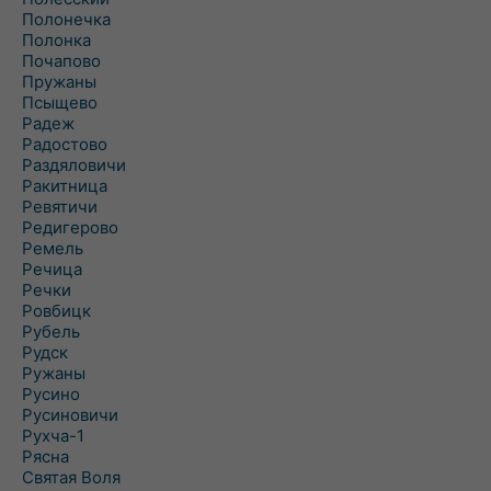
Полонечка
Полонка
Почапово
Пружаны
Псыщево
Радеж
Радостово
Раздяловичи
Ракитница
Ревятичи
Редигерово
Ремель
Речица
Речки
Ровбицк
Рубель
Рудск
Ружаны
Русино
Русиновичи
Рухча-1
Рясна
Святая Воля