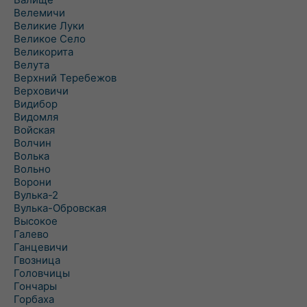
Велемичи
Великие Луки
Великое Село
Великорита
Велута
Верхний Теребежов
Верховичи
Видибор
Видомля
Войская
Волчин
Волька
Вольно
Ворони
Вулька-2
Вулька-Обровская
Высокое
Галево
Ганцевичи
Гвозница
Головчицы
Гончары
Горбаха