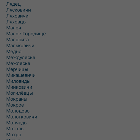
Лядец
Лясковичи
Ляховичи
Ляховцы
Малеч
Малое Городище
Малорита
Мальковичи
Медно
Междулесье
Межлесье
Мерчицы
Микашевичи
Миловиды
Минковичи
Могилёвцы
Мокраны
Мокрое
Молодово
Молотковичи
Молчадь
Мотоль
Мохро