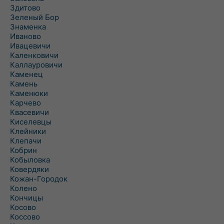
Здитово
Зеленый Бор
Знаменка
Иваново
Ивацевичи
Каленковичи
Каллауровичи
Каменец
Камень
Каменюки
Карчево
Квасевичи
Киселевцы
Клейники
Клепачи
Кобрин
Кобыловка
Ковердяки
Кожан-Городок
Колено
Кончицы
Косово
Коссово